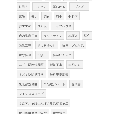
世田谷
シンク内
齧られる
ドブネズミ
葛飾
安い
調布
府中
中野区
おすすめ
豆知識
ライブハウス
店内防鼠工事
ラットサイン
地面穴
壁穴
防鼠工事
追加料金なし
埼玉ネズミ駆除
駆除料金
加須市
料金いくら？
ネズミ駆除練馬区
新規工事
契約内容
ネズミ駆除見積り
無料現場調査
東京都豊島区
２階建アパート
見積書
マイクロスコープ
文京区、施設のねずみ駆除初回施工
世田谷区ネズミ駆除
駆除費用