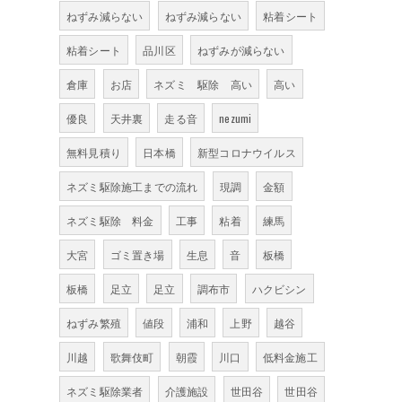
ねずみ減らない
ねずみ減らない
粘着シート
粘着シート
品川区
ねずみが減らない
倉庫
お店
ネズミ 駆除 高い
高い
優良
天井裏
走る音
nezumi
無料見積り
日本橋
新型コロナウイルス
ネズミ駆除施工までの流れ
現調
金額
ネズミ駆除 料金
工事
粘着
練馬
大宮
ゴミ置き場
生息
音
板橋
板橋
足立
足立
調布市
ハクビシン
ねずみ繁殖
値段
浦和
上野
越谷
川越
歌舞伎町
朝霞
川口
低料金施工
ネズミ駆除業者
介護施設
世田谷
世田谷