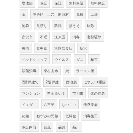
増改築
保証
保証
無料保証
無料保証
薬
中央区 土穴 断熱材
見積
工場
池袋
見積り
防鼠
ぼうそ
駆除
所沢市
不眠
江東区
消毒
害獣駆除
梅雨
食中毒
港区飲食店
所沢
ペットショップ
ウイルス
ダニ
柏市
殺菌消毒
東村山市
穴
ラーメン屋
2階戸建て
2階戸建
西池袋
ごきぶり駆除
マンション
料金高い？
市川市
体の痒み
イエダニ
八王子
しつこい
優良業者
封鎖
ねずみの死骸
低料金
消毒施工
保証内容
台風
品川
品川