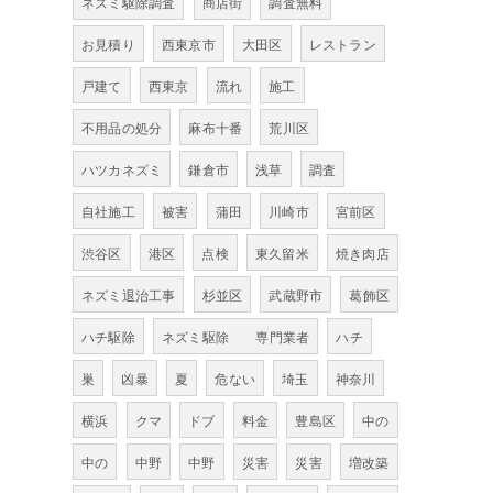
ネズミ駆除調査
商店街
調査無料
お見積り
西東京市
大田区
レストラン
戸建て
西東京
流れ
施工
不用品の処分
麻布十番
荒川区
ハツカネズミ
鎌倉市
浅草
調査
自社施工
被害
蒲田
川崎市
宮前区
渋谷区
港区
点検
東久留米
焼き肉店
ネズミ退治工事
杉並区
武蔵野市
葛飾区
ハチ駆除
ネズミ駆除 専門業者
ハチ
巣
凶暴
夏
危ない
埼玉
神奈川
横浜
クマ
ドブ
料金
豊島区
中の
中の
中野
中野
災害
災害
増改築