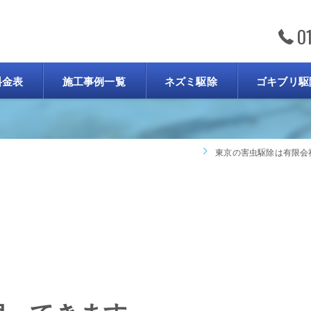
0
ブログ
料金表
施工事例一覧
ネズミ駆除
ゴキブリ駆
東京の害虫駆除は有限会