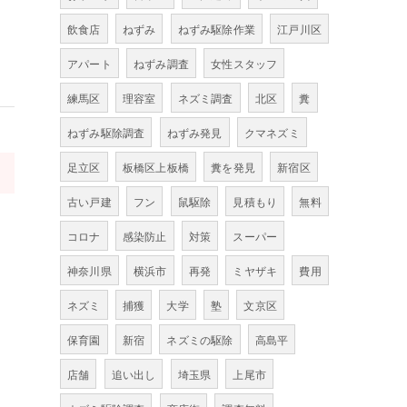
飲食店
ねずみ
ねずみ駆除作業
江戸川区
アパート
ねずみ調査
女性スタッフ
練馬区
理容室
ネズミ調査
北区
糞
ねずみ駆除調査
ねずみ発見
クマネズミ
足立区
板橋区上板橋
糞を発見
新宿区
>
古い戸建
フン
鼠駆除
見積もり
無料
コロナ
感染防止
対策
スーパー
神奈川県
横浜市
再発
ミヤザキ
費用
ネズミ
捕獲
大学
塾
文京区
保育園
新宿
ネズミの駆除
高島平
店舗
追い出し
埼玉県
上尾市