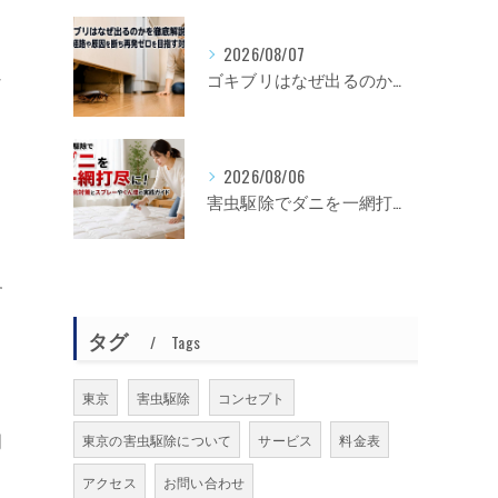
2026/08/07
な
ゴキブリはなぜ出るのかを徹底解説！侵入経路や原因を断ち再発ゼロを目指す対策
2026/08/06
害虫駆除でダニを一網打尽に！種類別対策とスプレーやくん煙の実践ガイド
す
タグ
Tags
東京
害虫駆除
コンセプト
周
東京の害虫駆除について
サービス
料金表
アクセス
お問い合わせ