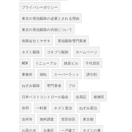
プライバシーポリシー
東京の害虫駆除の必要とされる理由
東京の害虫駆除の内容について
有限会社ミヤザキ
害虫駆除専門業者
ネズミ駆除
ゴキブリ駆除
ホームページ
NEW
リニューアル
雑居ビル
千代田区
事務所
移転
スーパーラット
誘引剤
ねずみ駆除
専門業者
プロ
日本ペストコントロール協会
会員証
板橋区
赤羽
一軒家
ネズミ退治
ねずみ退治
吉祥寺
無料調査
世田谷区
東京都
お茶の水
台東区
一戸建て
ネズミの糞