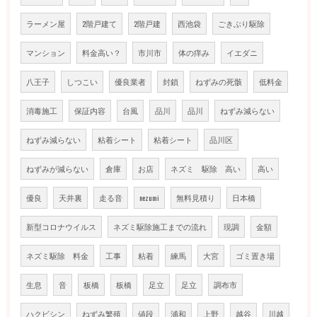
ラーメン屋
2階戸建て
2階戸建
西池袋
ごきぶり駆除
マンション
料金高い？
市川市
体の痒み
イエダニ
八王子
しつこい
優良業者
封鎖
ねずみの死骸
低料金
消毒施工
保証内容
台風
品川
品川
ねずみ減らない
ねずみ減らない
粘着シート
粘着シート
品川区
ねずみが減らない
倉庫
お店
ネズミ 駆除 高い
高い
優良
天井裏
走る音
nezumi
無料見積り
日本橋
新型コロナウイルス
ネズミ駆除施工までの流れ
現調
金額
ネズミ駆除 料金
工事
粘着
練馬
大宮
ゴミ置き場
生息
音
板橋
板橋
足立
足立
調布市
ハクビシン
ねずみ繁殖
値段
浦和
上野
越谷
川越