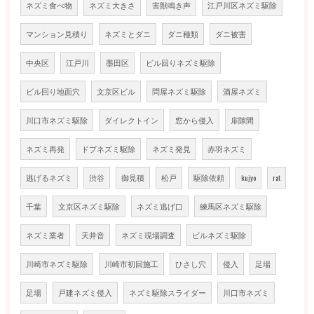
ネズミ食べ物
ネズミ大きさ
害獣鳴き声
江戸川区ネズミ駆除
マンション見積り
ネズミとダニ
ダニ種類
ダニ被害
中央区
江戸川
墨田区
ビル回りネズミ駆除
ビル回り地面穴
文京区ビル
問屋ネズミ駆除
酒屋ネズミ
川口市ネズミ駆除
ダイレクトイン
窓から侵入
扉隙間
ネズミ再発
ドブネズミ駆除
ネズミ発見
赤羽ネズミ
逃げるネズミ
渋谷
御見積
松戸
駆除依頼
kujyo
rat
千葉
文京区ネズミ駆除
ネズミ逃げ口
練馬区ネズミ駆除
ネズミ業者
天井音
ネズミ現場調査
ビルネズミ駆除
川崎市ネズミ駆除
川崎市初回施工
ひさし穴
侵入
足場
足場
戸建ネズミ侵入
ネズミ駆除スライダー
川口市ネズミ