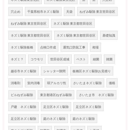
穴止め
千葉県柏市ネズミ駆除
天袋
ねずみ駆除 東京世田谷区
ねずみ駆除 東京世田谷区
ネズミ駆除 東京都世田谷区
ネズミ駆除 東京都世田谷区
ネズミ駆除 東京都世田谷区
基礎知識
ネズミ駆除板橋
点検口作成
通気口防鼠工事
相場
ネズミ？
コウモリ
世田谷区成城
ペスト
細菌
雑菌
越谷市ネズミ駆除
シャッター隙間
板橋区ネズミ駆除お見積り
消毒剤
室内消毒
弱アルカリ性
さいたまネズミ駆除
価格
ビルねずみ駆除
東京都港区ねずみ駆除
さいたま市 ネズミ駆除
戸建 ネズミ駆除
足立区ネズミ駆除
足立区ネズミ駆除
足立区ネズミ駆除
庭のネズミ駆除
庭のネズミ駆除