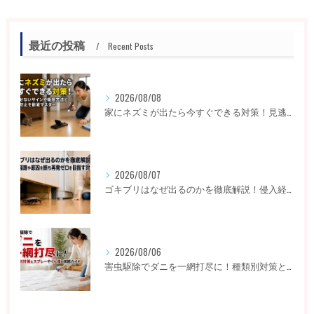
最近の投稿
Recent Posts
2026/08/08
家にネズミが出たら今すぐできる対策！見逃せないサインや駆除方法と再発防止を徹底マスター
2026/08/07
ゴキブリはなぜ出るのかを徹底解説！侵入経路や原因を断ち再発ゼロを目指す対策
2026/08/06
害虫駆除でダニを一網打尽に！種類別対策とスプレーやくん煙の実践ガイド