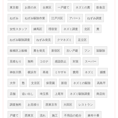
東京都
お茶の水
台東区
一戸建て
ネズミの糞
飲食店
ねずみ
ねずみ駆除作業
江戸川区
アパート
ねずみ調査
女性スタッフ
練馬区
理容室
ネズミ調査
北区
糞
ねずみ駆除調査
ねずみ発見
クマネズミ
足立区
板橋区上板橋
糞を発見
新宿区
古い戸建
フン
鼠駆除
見積もり
無料
コロナ
感染防止
対策
スーパー
神奈川県
横浜市
再発
ミヤザキ
費用
ネズミ
捕獲
大学
塾
文京区
保育園
新宿
ネズミの駆除
高島平
店舗
追い出し
埼玉県
上尾市
ネズミ駆除調査
商店街
調査無料
お見積り
西東京市
大田区
レストラン
戸建て
西東京
流れ
施工
不用品の処分
麻布十番