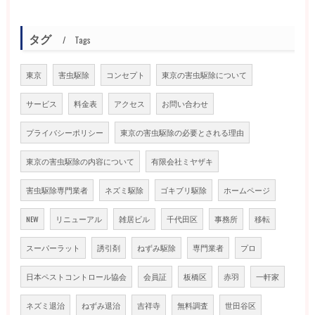
タグ
Tags
東京
害虫駆除
コンセプト
東京の害虫駆除について
サービス
料金表
アクセス
お問い合わせ
プライバシーポリシー
東京の害虫駆除の必要とされる理由
東京の害虫駆除の内容について
有限会社ミヤザキ
害虫駆除専門業者
ネズミ駆除
ゴキブリ駆除
ホームページ
NEW
リニューアル
雑居ビル
千代田区
事務所
移転
スーパーラット
誘引剤
ねずみ駆除
専門業者
プロ
日本ペストコントロール協会
会員証
板橋区
赤羽
一軒家
ネズミ退治
ねずみ退治
吉祥寺
無料調査
世田谷区