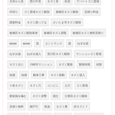
天井から音
壁の中音
ネズミ音
杉並
アパートゴミ置場
外回り
ゴミ置場ネズミ駆除
葛飾区ネズミ駆除
見積り料金
調査料金
ネズミ困ってる
さいたま市ネズミ駆除
板橋区ネズミ駆除業者
板橋区ネズミ調査
板橋区ネズミ無料見積り
nazumi
nazumi
鼠
エントランス
庭
ねずみ姿
ねずみ薬
ねずみ侵入
荒川区ネズミ駆除
マンションゴミ置場
ネズミ出た
川崎市マンション
ネズミ繁殖
繁殖時期
幼獣
知識
知識
解体工事
ネズミ移動
ネズミ侵入
十条ネズミ
ネズミ穴
コンビニ
土穴
ゴミ置場
窮鼠猫を噛む
ネズミ攻撃
国立
江東区ネズミ駆除
見積り無料
網戸穴
獣臭
ネズミ糞
何ネズミ？