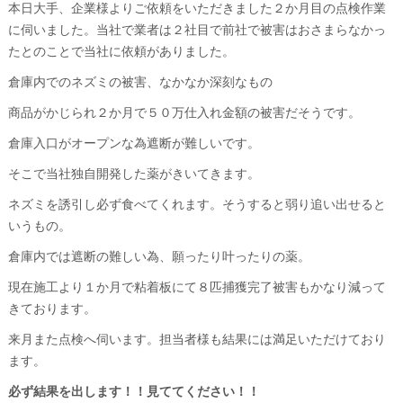
本日大手、企業様よりご依頼をいただきました２か月目の点検作業
に伺いました。当社で業者は２社目で前社で被害はおさまらなかっ
たとのことで当社に依頼がありました。
倉庫内でのネズミの被害、なかなか深刻なもの
商品がかじられ２か月で５０万仕入れ金額の被害だそうです。
倉庫入口がオープンな為遮断が難しいです。
そこで当社独自開発した薬がきいてきます。
ネズミを誘引し必ず食べてくれます。そうすると弱り追い出せると
いうもの。
倉庫内では遮断の難しい為、願ったり叶ったりの薬。
現在施工より１か月で粘着板にて８匹捕獲完了被害もかなり減って
きております。
来月また点検へ伺います。担当者様も結果には満足いただけており
ます。
必ず結果を出します！！見ててください！！