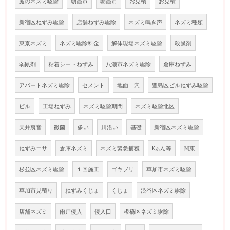
庭のネズミ駆除
朝霞市
朝霞市
お見積
お見積
新宿区ねずみ駆除
店舗ねずみ駆除
ネズミ鳴き声
ネズミ種類
東京ネズミ
ネズミ駆除料金
解体現場ネズミ駆除
殺鼠剤
弱鼠剤
粘着シートねずみ
八潮市ネズミ駆除
倉庫ねずみ
アパートネズミ駆除
セメント
地面 穴
豊島区ビルねずみ駆除
ビル
工場ねずみ
ネズミ駆除期間
ネズミ駆除北区
天井裏音
黴菌
多い
川沿い
基礎
新宿区ネズミ駆除
ねずみエサ
倉庫ネズミ
ネズミ緊急捕獲
Kぁん等
関東
杉並区ネズミ駆除
１回施工
ゴキブリ
草加市ネズミ駆除
草加市見積り
ねずみくじょ
くじょ
渋谷区ネズミ駆除
店舗ネズミ
雨戸侵入
侵入口
板橋区ネズミ駆除