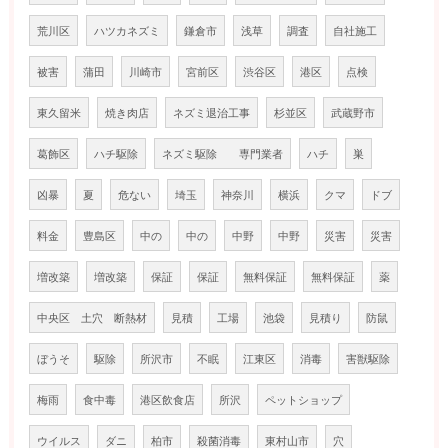
荒川区
ハツカネズミ
鎌倉市
浅草
調査
自社施工
被害
蒲田
川崎市
宮前区
渋谷区
港区
点検
東久留米
焼き肉店
ネズミ退治工事
杉並区
武蔵野市
葛飾区
ハチ駆除
ネズミ駆除 専門業者
ハチ
巣
凶暴
夏
危ない
埼玉
神奈川
横浜
クマ
ドブ
料金
豊島区
中の
中の
中野
中野
災害
災害
増改築
増改築
保証
保証
無料保証
無料保証
薬
中央区 土穴 断熱材
見積
工場
池袋
見積り
防鼠
ぼうそ
駆除
所沢市
不眠
江東区
消毒
害獣駆除
梅雨
食中毒
港区飲食店
所沢
ペットショップ
ウイルス
ダニ
柏市
殺菌消毒
東村山市
穴