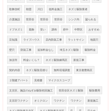
歌舞伎町
朝霞
川口
低料金施工
ネズミ駆除業者
介護施設
世田谷
世田谷
世田谷
シンク内
齧られる
ドブネズミ
葛飾
安い
調布
府中
中野区
おすすめ
豆知識
ライブハウス
店内防鼠工事
ラットサイン
地面穴
壁穴
防鼠工事
追加料金なし
埼玉ネズミ駆除
駆除料金
加須市
料金いくら？
ネズミ駆除練馬区
新規工事
契約内容
ネズミ駆除見積り
無料現場調査
東京都豊島区
２階建アパート
見積書
マイクロスコープ
文京区、施設のねずみ駆除初回施工
世田谷区ネズミ駆除
駆除費用
文京区ワクチン
オミクロン
ワクチン
ワクチン
新規施工
ネズミ駆除東京北区
ネズミ駆除東京北区
店
店
穴止め