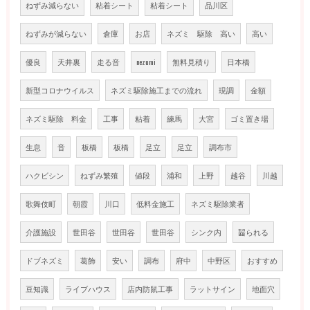
ねずみ減らない
粘着シート
粘着シート
品川区
ねずみが減らない
倉庫
お店
ネズミ 駆除 高い
高い
優良
天井裏
走る音
nezumi
無料見積り
日本橋
新型コロナウイルス
ネズミ駆除施工までの流れ
現調
金額
ネズミ駆除 料金
工事
粘着
練馬
大宮
ゴミ置き場
生息
音
板橋
板橋
足立
足立
調布市
ハクビシン
ねずみ繁殖
値段
浦和
上野
越谷
川越
歌舞伎町
朝霞
川口
低料金施工
ネズミ駆除業者
介護施設
世田谷
世田谷
世田谷
シンク内
齧られる
ドブネズミ
葛飾
安い
調布
府中
中野区
おすすめ
豆知識
ライブハウス
店内防鼠工事
ラットサイン
地面穴