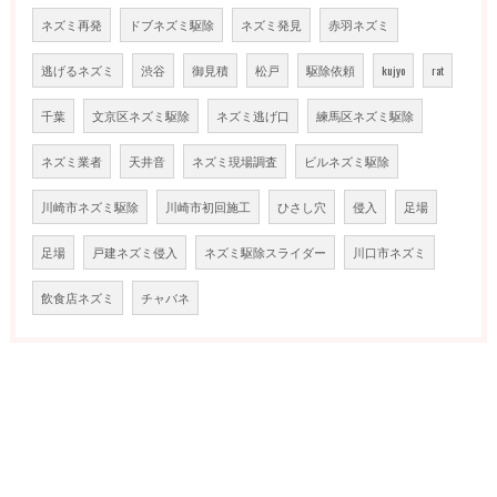
ネズミ再発
ドブネズミ駆除
ネズミ発見
赤羽ネズミ
逃げるネズミ
渋谷
御見積
松戸
駆除依頼
kujyo
rat
千葉
文京区ネズミ駆除
ネズミ逃げ口
練馬区ネズミ駆除
ネズミ業者
天井音
ネズミ現場調査
ビルネズミ駆除
川崎市ネズミ駆除
川崎市初回施工
ひさし穴
侵入
足場
足場
戸建ネズミ侵入
ネズミ駆除スライダー
川口市ネズミ
飲食店ネズミ
チャバネ