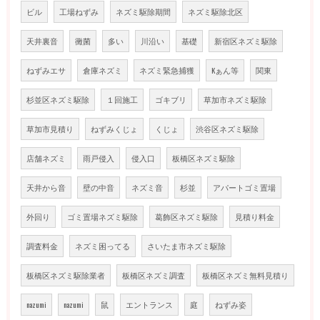
ビル
工場ねずみ
ネズミ駆除期間
ネズミ駆除北区
天井裏音
黴菌
多い
川沿い
基礎
新宿区ネズミ駆除
ねずみエサ
倉庫ネズミ
ネズミ緊急捕獲
Kぁん等
関東
杉並区ネズミ駆除
１回施工
ゴキブリ
草加市ネズミ駆除
草加市見積り
ねずみくじょ
くじょ
渋谷区ネズミ駆除
店舗ネズミ
雨戸侵入
侵入口
板橋区ネズミ駆除
天井から音
壁の中音
ネズミ音
杉並
アパートゴミ置場
外回り
ゴミ置場ネズミ駆除
葛飾区ネズミ駆除
見積り料金
調査料金
ネズミ困ってる
さいたま市ネズミ駆除
板橋区ネズミ駆除業者
板橋区ネズミ調査
板橋区ネズミ無料見積り
nazumi
nazumi
鼠
エントランス
庭
ねずみ姿