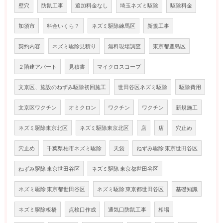
壁穴
防鼠工事
追加料金なし
埼玉ネズミ駆除
駆除料金
加須市
料金いくら？
ネズミ駆除練馬区
新規工事
契約内容
ネズミ駆除見積り
無料現場調査
東京都豊島区
２階建アパート
見積書
マイクロスコープ
文京区、施設のねずみ駆除初回施工
世田谷区ネズミ駆除
駆除費用
文京区ワクチン
オミクロン
ワクチン
ワクチン
新規施工
ネズミ駆除東京北区
ネズミ駆除東京北区
店
店
穴止め
穴止め
千葉県柏市ネズミ駆除
天袋
ねずみ駆除 東京世田谷区
ねずみ駆除 東京世田谷区
ネズミ駆除 東京都世田谷区
ネズミ駆除 東京都世田谷区
ネズミ駆除 東京都世田谷区
基礎知識
ネズミ駆除板橋
点検口作成
通気口防鼠工事
相場