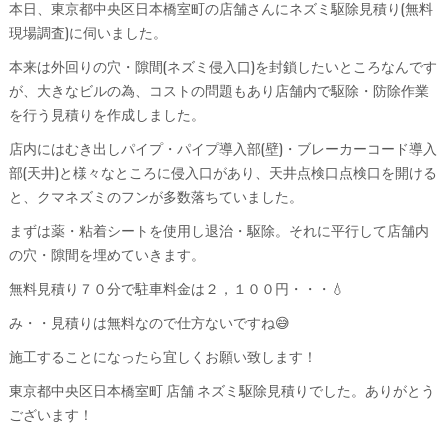
本日、東京都中央区日本橋室町の店舗さんにネズミ駆除見積り(無料
現場調査)に伺いました。
本来は外回りの穴・隙間(ネズミ侵入口)を封鎖したいところなんです
が、大きなビルの為、コストの問題もあり店舗内で駆除・防除作業
を行う見積りを作成しました。
店内にはむき出しパイプ・パイプ導入部(壁)・ブレーカーコード導入
部(天井)と様々なところに侵入口があり、天井点検口点検口を開ける
と、クマネズミのフンが多数落ちていました。
まずは薬・粘着シートを使用し退治・駆除。それに平行して店舗内
の穴・隙間を埋めていきます。
無料見積り７０分で駐車料金は２，１００円・・・💧
み・・見積りは無料なので仕方ないですね😅
施工することになったら宜しくお願い致します！
東京都中央区日本橋室町 店舗 ネズミ駆除見積りでした。ありがとう
ございます！