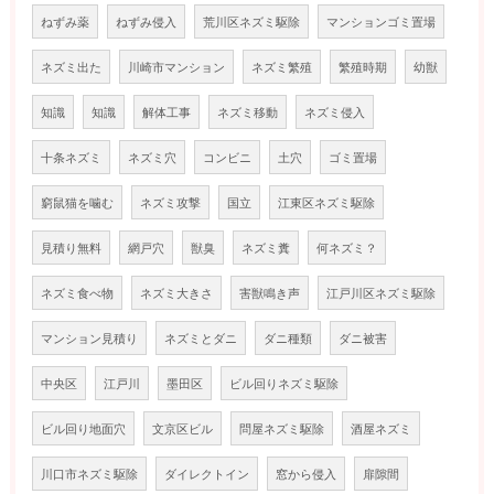
ねずみ薬
ねずみ侵入
荒川区ネズミ駆除
マンションゴミ置場
ネズミ出た
川崎市マンション
ネズミ繁殖
繁殖時期
幼獣
知識
知識
解体工事
ネズミ移動
ネズミ侵入
十条ネズミ
ネズミ穴
コンビニ
土穴
ゴミ置場
窮鼠猫を噛む
ネズミ攻撃
国立
江東区ネズミ駆除
見積り無料
網戸穴
獣臭
ネズミ糞
何ネズミ？
ネズミ食べ物
ネズミ大きさ
害獣鳴き声
江戸川区ネズミ駆除
マンション見積り
ネズミとダニ
ダニ種類
ダニ被害
中央区
江戸川
墨田区
ビル回りネズミ駆除
ビル回り地面穴
文京区ビル
問屋ネズミ駆除
酒屋ネズミ
川口市ネズミ駆除
ダイレクトイン
窓から侵入
扉隙間