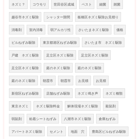
ネズミ？
コウモリ
世田谷区成城
ペスト
細菌
雑菌
越谷市ネズミ駆除
シャッター隙間
板橋区ネズミ駆除お見積り
消毒剤
室内消毒
弱アルカリ性
さいたまネズミ駆除
価格
ビルねずみ駆除
東京都港区ねずみ駆除
さいたま市 ネズミ駆除
戸建 ネズミ駆除
足立区ネズミ駆除
足立区ネズミ駆除
足立区ネズミ駆除
庭のネズミ駆除
庭のネズミ駆除
庭のネズミ駆除
朝霞市
朝霞市
お見積
お見積
新宿区ねずみ駆除
店舗ねずみ駆除
ネズミ鳴き声
ネズミ種類
東京ネズミ
ネズミ駆除料金
解体現場ネズミ駆除
殺鼠剤
弱鼠剤
粘着シートねずみ
八潮市ネズミ駆除
倉庫ねずみ
アパートネズミ駆除
セメント
地面 穴
豊島区ビルねずみ駆除