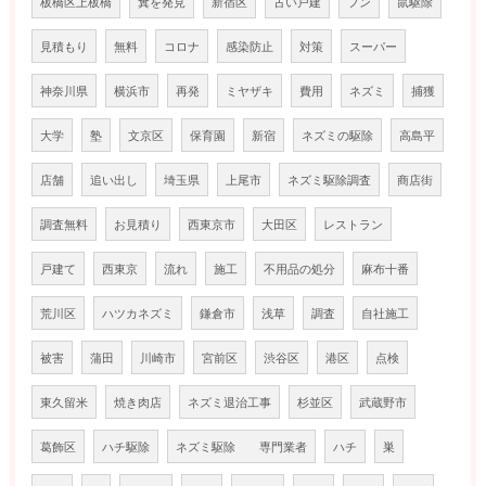
板橋区上板橋
糞を発見
新宿区
古い戸建
フン
鼠駆除
見積もり
無料
コロナ
感染防止
対策
スーパー
神奈川県
横浜市
再発
ミヤザキ
費用
ネズミ
捕獲
大学
塾
文京区
保育園
新宿
ネズミの駆除
高島平
店舗
追い出し
埼玉県
上尾市
ネズミ駆除調査
商店街
調査無料
お見積り
西東京市
大田区
レストラン
戸建て
西東京
流れ
施工
不用品の処分
麻布十番
荒川区
ハツカネズミ
鎌倉市
浅草
調査
自社施工
被害
蒲田
川崎市
宮前区
渋谷区
港区
点検
東久留米
焼き肉店
ネズミ退治工事
杉並区
武蔵野市
葛飾区
ハチ駆除
ネズミ駆除 専門業者
ハチ
巣