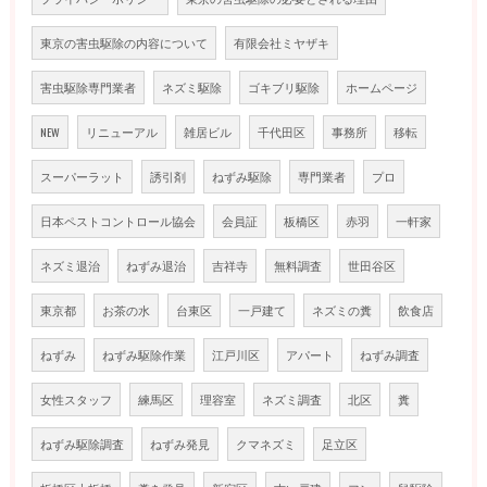
東京の害虫駆除の内容について
有限会社ミヤザキ
害虫駆除専門業者
ネズミ駆除
ゴキブリ駆除
ホームページ
NEW
リニューアル
雑居ビル
千代田区
事務所
移転
スーパーラット
誘引剤
ねずみ駆除
専門業者
プロ
日本ペストコントロール協会
会員証
板橋区
赤羽
一軒家
ネズミ退治
ねずみ退治
吉祥寺
無料調査
世田谷区
東京都
お茶の水
台東区
一戸建て
ネズミの糞
飲食店
ねずみ
ねずみ駆除作業
江戸川区
アパート
ねずみ調査
女性スタッフ
練馬区
理容室
ネズミ調査
北区
糞
ねずみ駆除調査
ねずみ発見
クマネズミ
足立区