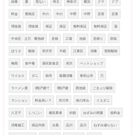
凶暴
夏
危ない
埼玉
神奈川
横浜
クマ
ドブ
料金
豊島区
中の
中の
中野
中野
災害
災害
増改築
増改築
保証
保証
無料保証
無料保証
薬
中央区 土穴 断熱材
見積
工場
池袋
見積り
防鼠
ぼうそ
駆除
所沢市
不眠
江東区
消毒
害獣駆除
梅雨
食中毒
港区飲食店
所沢
ペットショップ
ウイルス
ダニ
柏市
殺菌消毒
東村山市
穴
ラーメン屋
2階戸建て
2階戸建
西池袋
ごきぶり駆除
マンション
料金高い？
市川市
体の痒み
イエダニ
八王子
しつこい
優良業者
封鎖
ねずみの死骸
低料金
消毒施工
保証内容
台風
品川
品川
ねずみ減らない