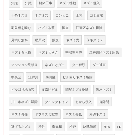
知識
知識
解体工事
ネズミ移動
ネズミ侵入
十条ネズミ
ネズミ穴
コンビニ
土穴
ゴミ置場
窮鼠猫を噛む
ネズミ攻撃
国立
江東区ネズミ駆除
見積り無料
網戸穴
獣臭
ネズミ糞
何ネズミ？
ネズミ食べ物
ネズミ大きさ
害獣鳴き声
江戸川区ネズミ駆除
マンション見積り
ネズミとダニ
ダニ種類
ダニ被害
中央区
江戸川
墨田区
ビル回りネズミ駆除
ビル回り地面穴
文京区ビル
問屋ネズミ駆除
酒屋ネズミ
川口市ネズミ駆除
ダイレクトイン
窓から侵入
扉隙間
ネズミ再発
ドブネズミ駆除
ネズミ発見
赤羽ネズミ
逃げるネズミ
渋谷
御見積
松戸
駆除依頼
kujyo
rat