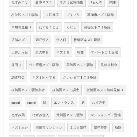
ねずみエサ
倉庫ネズミ
ネズミ緊急捕獲
Kぁん等
関東
杉並区ネズミ駆除
１回施工
ゴキブリ
草加市ネズミ駆除
草加市見積り
ねずみくじょ
くじょ
渋谷区ネズミ駆除
店舗ネズミ
雨戸侵入
侵入口
板橋区ネズミ駆除
天井から音
壁の中音
ネズミ音
杉並
アパートゴミ置場
外回り
ゴミ置場ネズミ駆除
葛飾区ネズミ駆除
見積り料金
調査料金
ネズミ困ってる
さいたま市ネズミ駆除
板橋区ネズミ駆除業者
板橋区ネズミ調査
板橋区ネズミ無料見積り
nazumi
nazumi
鼠
エントランス
庭
ねずみ姿
ねずみ薬
ねずみ侵入
荒川区ネズミ駆除
マンションゴミ置場
ネズミ出た
川崎市マンション
ネズミ繁殖
繁殖時期
幼獣