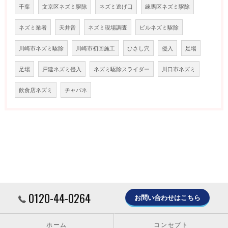
千葉
文京区ネズミ駆除
ネズミ逃げ口
練馬区ネズミ駆除
ネズミ業者
天井音
ネズミ現場調査
ビルネズミ駆除
川崎市ネズミ駆除
川崎市初回施工
ひさし穴
侵入
足場
足場
戸建ネズミ侵入
ネズミ駆除スライダー
川口市ネズミ
飲食店ネズミ
チャバネ
0120-44-0264
お問い合わせはこちら
ホーム
コンセプト