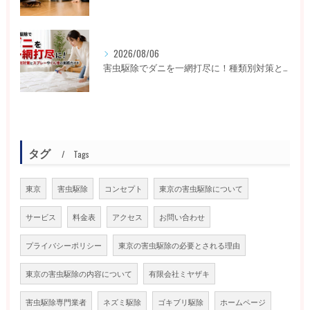
2026/08/06
害虫駆除でダニを一網打尽に！種類別対策とスプレーやくん煙の実践ガイド
タグ
Tags
東京
害虫駆除
コンセプト
東京の害虫駆除について
サービス
料金表
アクセス
お問い合わせ
プライバシーポリシー
東京の害虫駆除の必要とされる理由
東京の害虫駆除の内容について
有限会社ミヤザキ
害虫駆除専門業者
ネズミ駆除
ゴキブリ駆除
ホームページ