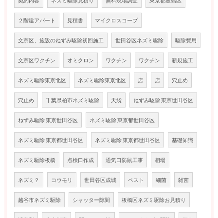
契約内容
ネズミ駆除見積り
無料現場調査
東京都豊島区
２階建アパート
見積書
マイクロスコープ
文京区、施設のねずみ駆除初回施工
世田谷区ネズミ駆除
駆除費用
文京区ワクチン
オミクロン
ワクチン
ワクチン
新規施工
ネズミ駆除東京北区
ネズミ駆除東京北区
店
店
穴止め
穴止め
千葉県柏市ネズミ駆除
天袋
ねずみ駆除 東京世田谷区
ねずみ駆除 東京世田谷区
ネズミ駆除 東京都世田谷区
ネズミ駆除 東京都世田谷区
ネズミ駆除 東京都世田谷区
基礎知識
ネズミ駆除板橋
点検口作成
通気口防鼠工事
相場
ネズミ？
コウモリ
世田谷区成城
ペスト
細菌
雑菌
越谷市ネズミ駆除
シャッター隙間
板橋区ネズミ駆除お見積り