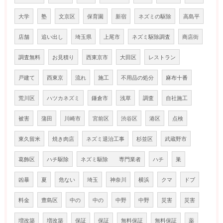
大学
塾
文京区
保育園
新宿
ネズミの駆除
高島平
店舗
追い出し
埼玉県
上尾市
ネズミ駆除調査
商店街
調査無料
お見積り
西東京市
大田区
レストラン
戸建て
西東京
流れ
施工
不用品の処分
麻布十番
荒川区
ハツカネズミ
鎌倉市
浅草
調査
自社施工
被害
蒲田
川崎市
宮前区
渋谷区
港区
点検
東久留米
焼き肉店
ネズミ退治工事
杉並区
武蔵野市
葛飾区
ハチ駆除
ネズミ駆除 専門業者
ハチ
巣
凶暴
夏
危ない
埼玉
神奈川
横浜
クマ
ドブ
料金
豊島区
中の
中の
中野
中野
災害
災害
増改築
増改築
保証
保証
無料保証
無料保証
薬