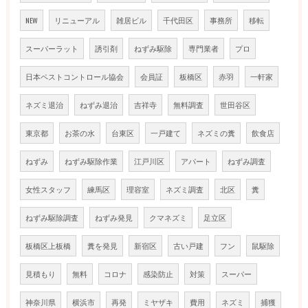
NEW
リニューアル
雑居ビル
千代田区
事務所
移転
スーパーラット
誘引剤
ねずみ駆除
専門業者
プロ
日本ペストコントロール協会
会員証
板橋区
赤羽
一軒家
ネズミ退治
ねずみ退治
吉祥寺
無料調査
世田谷区
東京都
お茶の水
台東区
一戸建て
ネズミの糞
飲食店
ねずみ
ねずみ駆除作業
江戸川区
アパート
ねずみ調査
女性スタッフ
練馬区
理容室
ネズミ調査
北区
糞
ねずみ駆除調査
ねずみ発見
クマネズミ
足立区
板橋区上板橋
糞を発見
新宿区
古い戸建
フン
鼠駆除
見積もり
無料
コロナ
感染防止
対策
スーパー
神奈川県
横浜市
再発
ミヤザキ
費用
ネズミ
捕獲