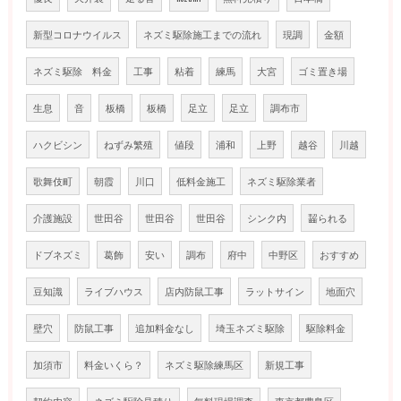
新型コロナウイルス
ネズミ駆除施工までの流れ
現調
金額
ネズミ駆除 料金
工事
粘着
練馬
大宮
ゴミ置き場
生息
音
板橋
板橋
足立
足立
調布市
ハクビシン
ねずみ繁殖
値段
浦和
上野
越谷
川越
歌舞伎町
朝霞
川口
低料金施工
ネズミ駆除業者
介護施設
世田谷
世田谷
世田谷
シンク内
齧られる
ドブネズミ
葛飾
安い
調布
府中
中野区
おすすめ
豆知識
ライブハウス
店内防鼠工事
ラットサイン
地面穴
壁穴
防鼠工事
追加料金なし
埼玉ネズミ駆除
駆除料金
加須市
料金いくら？
ネズミ駆除練馬区
新規工事