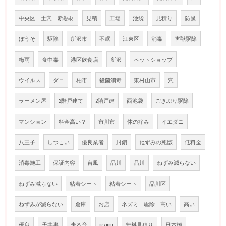
中央区 土穴 断熱材
見積
工場
池袋
見積り
防鼠
ぼうそ
駆除
所沢市
不眠
江東区
消毒
害獣駆除
梅雨
食中毒
港区飲食店
所沢
ペットショップ
ウイルス
ダニ
柏市
殺菌消毒
東村山市
穴
ラーメン屋
2階戸建て
2階戸建
西池袋
ごきぶり駆除
マンション
料金高い？
市川市
体の痒み
イエダニ
八王子
しつこい
優良業者
封鎖
ねずみの死骸
低料金
消毒施工
保証内容
台風
品川
品川
ねずみ減らない
ねずみ減らない
粘着シート
粘着シート
品川区
ねずみが減らない
倉庫
お店
ネズミ 駆除 高い
高い
優良
天井裏
走る音
nezumi
無料見積り
日本橋