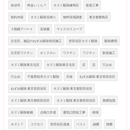
加須市
料金いくら？
ネズミ駆除練馬区
新規工事
契約内容
ネズミ駆除見積り
無料現場調査
東京都豊島区
２階建アパート
見積書
マイクロスコープ
文京区、施設のねずみ駆除初回施工
世田谷区ネズミ駆除
駆除費用
文京区ワクチン
オミクロン
ワクチン
ワクチン
新規施工
ネズミ駆除東京北区
ネズミ駆除東京北区
店
店
穴止め
穴止め
千葉県柏市ネズミ駆除
天袋
ねずみ駆除 東京世田谷区
ねずみ駆除 東京世田谷区
ネズミ駆除 東京都世田谷区
ネズミ駆除 東京都世田谷区
ネズミ駆除 東京都世田谷区
基礎知識
ネズミ駆除板橋
点検口作成
通気口防鼠工事
相場
ネズミ？
コウモリ
世田谷区成城
ペスト
細菌
雑菌