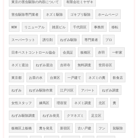
東京の害虫駆除の内容について
有限会社ミヤザキ
害虫駆除専門業者
ネズミ駆除
ゴキブリ駆除
ホームページ
NEW
リニューアル
雑居ビル
千代田区
事務所
移転
スーパーラット
誘引剤
ねずみ駆除
専門業者
プロ
日本ペストコントロール協会
会員証
板橋区
赤羽
一軒家
ネズミ退治
ねずみ退治
吉祥寺
無料調査
世田谷区
東京都
お茶の水
台東区
一戸建て
ネズミの糞
飲食店
ねずみ
ねずみ駆除作業
江戸川区
アパート
ねずみ調査
女性スタッフ
練馬区
理容室
ネズミ調査
北区
糞
ねずみ駆除調査
ねずみ発見
クマネズミ
足立区
板橋区上板橋
糞を発見
新宿区
古い戸建
フン
鼠駆除