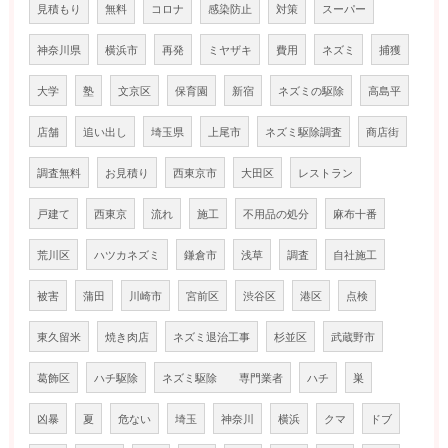
見積もり
無料
コロナ
感染防止
対策
スーパー
神奈川県
横浜市
再発
ミヤザキ
費用
ネズミ
捕獲
大学
塾
文京区
保育園
新宿
ネズミの駆除
高島平
店舗
追い出し
埼玉県
上尾市
ネズミ駆除調査
商店街
調査無料
お見積り
西東京市
大田区
レストラン
戸建て
西東京
流れ
施工
不用品の処分
麻布十番
荒川区
ハツカネズミ
鎌倉市
浅草
調査
自社施工
被害
蒲田
川崎市
宮前区
渋谷区
港区
点検
東久留米
焼き肉店
ネズミ退治工事
杉並区
武蔵野市
葛飾区
ハチ駆除
ネズミ駆除 専門業者
ハチ
巣
凶暴
夏
危ない
埼玉
神奈川
横浜
クマ
ドブ