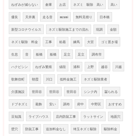
ねずみが減らない
倉庫
お店
ネズミ 駆除 高い
高い
優良
天井裏
走る音
nezumi
無料見積り
日本橋
新型コロナウイルス
ネズミ駆除施工までの流れ
現調
金額
ネズミ駆除 料金
工事
粘着
練馬
大宮
ゴミ置き場
生息
音
板橋
板橋
足立
足立
調布市
ハクビシン
ねずみ繁殖
値段
浦和
上野
越谷
川越
歌舞伎町
朝霞
川口
低料金施工
ネズミ駆除業者
介護施設
世田谷
世田谷
世田谷
シンク内
齧られる
ドブネズミ
葛飾
安い
調布
府中
中野区
おすすめ
豆知識
ライブハウス
店内防鼠工事
ラットサイン
地面穴
壁穴
防鼠工事
追加料金なし
埼玉ネズミ駆除
駆除料金