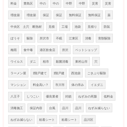
料金
豊島区
中の
中の
中野
中野
災害
災害
増改築
増改築
保証
保証
無料保証
無料保証
薬
中央区 土穴 断熱材
見積
工場
池袋
見積り
防鼠
ぼうそ
駆除
所沢市
不眠
江東区
消毒
害獣駆除
梅雨
食中毒
港区飲食店
所沢
ペットショップ
ウイルス
ダニ
柏市
殺菌消毒
東村山市
穴
ラーメン屋
2階戸建て
2階戸建
西池袋
ごきぶり駆除
マンション
料金高い？
市川市
体の痒み
イエダニ
八王子
しつこい
優良業者
封鎖
ねずみの死骸
低料金
消毒施工
保証内容
台風
品川
品川
ねずみ減らない
ねずみ減らない
粘着シート
粘着シート
品川区