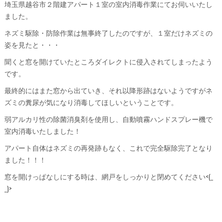
埼玉県越谷市２階建アパート１室の室内消毒作業にてお伺いいたし
ました。
ネズミ駆除・防除作業は無事終了したのですが、１室だけネズミの
姿を見たと・・・
聞くと窓を開けていたところダイレクトに侵入されてしまったよう
です。
最終的にはまた窓から出ていき、それ以降形跡はないようですがネ
ズミの糞尿が気になり消毒してほしいということです。
弱アルカリ性の除菌消臭剤を使用し、自動噴霧ハンドスプレー機で
室内消毒いたしました！
アパート自体はネズミの再発跡もなく、これで完全駆除完了となり
ました！！！
窓を開けっぱなしにする時は、網戸をしっかりと閉めてください<(_
_)>