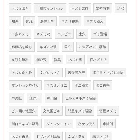
ネズミ出た
川崎市マンション
ネズミ繁殖
繁殖時期
幼獣
知識
知識
解体工事
ネズミ移動
ネズミ侵入
十条ネズミ
ネズミ穴
コンビニ
土穴
ゴミ置場
窮鼠猫を噛む
ネズミ攻撃
国立
江東区ネズミ駆除
見積り無料
網戸穴
獣臭
ネズミ糞
何ネズミ？
ネズミ食べ物
ネズミ大きさ
害獣鳴き声
江戸川区ネズミ駆除
マンション見積り
ネズミとダニ
ダニ種類
ダニ被害
中央区
江戸川
墨田区
ビル回りネズミ駆除
ビル回り地面穴
文京区ビル
問屋ネズミ駆除
酒屋ネズミ
川口市ネズミ駆除
ダイレクトイン
窓から侵入
扉隙間
ネズミ再発
ドブネズミ駆除
ネズミ発見
赤羽ネズミ