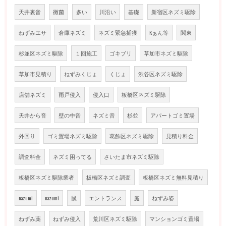
天井裏音
黴菌
多い
川沿い
基礎
新宿区ネズミ駆除
ねずみエサ
倉庫ネズミ
ネズミ緊急捕獲
Kぁん等
関東
杉並区ネズミ駆除
１回施工
ゴキブリ
草加市ネズミ駆除
草加市見積り
ねずみくじょ
くじょ
渋谷区ネズミ駆除
店舗ネズミ
雨戸侵入
侵入口
板橋区ネズミ駆除
天井から音
壁の中音
ネズミ音
杉並
アパートゴミ置場
外回り
ゴミ置場ネズミ駆除
葛飾区ネズミ駆除
見積り料金
調査料金
ネズミ困ってる
さいたま市ネズミ駆除
板橋区ネズミ駆除業者
板橋区ネズミ調査
板橋区ネズミ無料見積り
nazumi
nazumi
鼠
エントランス
庭
ねずみ姿
ねずみ薬
ねずみ侵入
荒川区ネズミ駆除
マンションゴミ置場