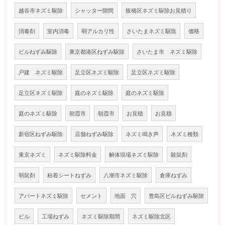
越谷市ネズミ駆除
シャッター隙間
板橋区ネズミ駆除お見積り
消毒剤
室内消毒
弱アルカリ性
さいたまネズミ駆除
価格
ビルねずみ駆除
東京都港区ねずみ駆除
さいたま市 ネズミ駆除
戸建 ネズミ駆除
足立区ネズミ駆除
足立区ネズミ駆除
足立区ネズミ駆除
庭のネズミ駆除
庭のネズミ駆除
庭のネズミ駆除
朝霞市
朝霞市
お見積
お見積
新宿区ねずみ駆除
店舗ねずみ駆除
ネズミ鳴き声
ネズミ種類
東京ネズミ
ネズミ駆除料金
解体現場ネズミ駆除
殺鼠剤
弱鼠剤
粘着シートねずみ
八潮市ネズミ駆除
倉庫ねずみ
アパートネズミ駆除
セメント
地面 穴
豊島区ビルねずみ駆除
ビル
工場ねずみ
ネズミ駆除期間
ネズミ駆除北区