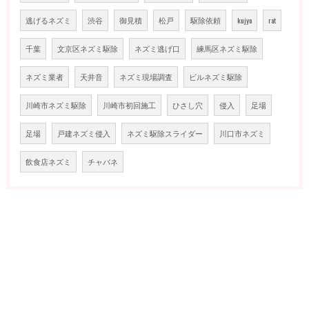
逃げるネズミ
渋谷
御見積
松戸
駆除依頼
kujyo
rat
千葉
文京区ネズミ駆除
ネズミ逃げ口
練馬区ネズミ駆除
ネズミ業者
天井音
ネズミ現場調査
ビルネズミ駆除
川崎市ネズミ駆除
川崎市初回施工
ひさし穴
侵入
足場
足場
戸建ネズミ侵入
ネズミ駆除スライダー
川口市ネズミ
飲食店ネズミ
チャバネ