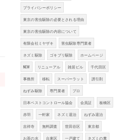
プライバシーポリシー
東京の害虫駆除の必要とされる理由
東京の害虫駆除の内容について
有限会社ミヤザキ
害虫駆除専門業者
ネズミ駆除
ゴキブリ駆除
ホームページ
NEW
リニューアル
雑居ビル
千代田区
>
事務所
移転
スーパーラット
誘引剤
ねずみ駆除
専門業者
プロ
日本ペストコントロール協会
会員証
板橋区
赤羽
一軒家
ネズミ退治
ねずみ退治
吉祥寺
無料調査
世田谷区
東京都
お茶の水
台東区
一戸建て
ネズミの糞