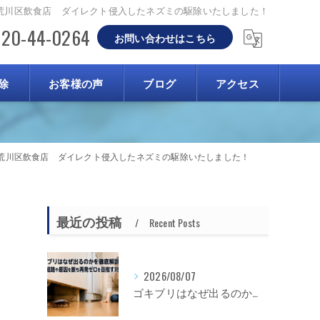
荒川区飲食店 ダイレクト侵入したネズミの駆除いたしました！
120-44-0264
お問い合わせはこちら
除
お客様の声
ブログ
アクセス
荒川区飲食店 ダイレクト侵入したネズミの駆除いたしました！
最近の投稿
Recent Posts
2026/08/07
ゴキブリはなぜ出るのかを徹底解説！侵入経路や原因を断ち再発ゼロを目指す対策