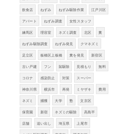
飲食店
ねずみ
ねずみ駆除作業
江戸川区
アパート
ねずみ調査
女性スタッフ
練馬区
理容室
ネズミ調査
北区
糞
ねずみ駆除調査
ねずみ発見
クマネズミ
足立区
板橋区上板橋
糞を発見
新宿区
古い戸建
フン
鼠駆除
見積もり
無料
コロナ
感染防止
対策
スーパー
神奈川県
横浜市
再発
ミヤザキ
費用
ネズミ
捕獲
大学
塾
文京区
保育園
新宿
ネズミの駆除
高島平
店舗
追い出し
埼玉県
上尾市