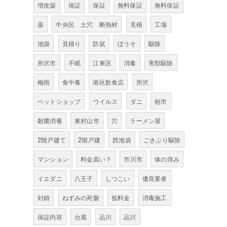
増改築
保証
保証
無料保証
無料保証
薬
中央区 土穴 断熱材
見積
工場
池袋
見積り
防鼠
ぼうそ
駆除
所沢市
不眠
江東区
消毒
害獣駆除
梅雨
食中毒
港区飲食店
所沢
ペットショップ
ウイルス
ダニ
柏市
殺菌消毒
東村山市
穴
ラーメン屋
2階戸建て
2階戸建
西池袋
ごきぶり駆除
マンション
料金高い？
市川市
体の痒み
イエダニ
八王子
しつこい
優良業者
封鎖
ねずみの死骸
低料金
消毒施工
保証内容
台風
品川
品川