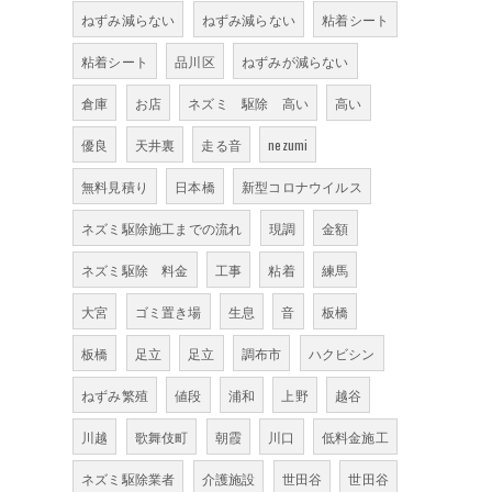
ねずみ減らない
ねずみ減らない
粘着シート
粘着シート
品川区
ねずみが減らない
倉庫
お店
ネズミ 駆除 高い
高い
優良
天井裏
走る音
nezumi
無料見積り
日本橋
新型コロナウイルス
ネズミ駆除施工までの流れ
現調
金額
ネズミ駆除 料金
工事
粘着
練馬
大宮
ゴミ置き場
生息
音
板橋
板橋
足立
足立
調布市
ハクビシン
ねずみ繁殖
値段
浦和
上野
越谷
川越
歌舞伎町
朝霞
川口
低料金施工
ネズミ駆除業者
介護施設
世田谷
世田谷