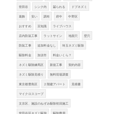
世田谷
シンク内
齧られる
ドブネズミ
葛飾
安い
調布
府中
中野区
おすすめ
豆知識
ライブハウス
店内防鼠工事
ラットサイン
地面穴
壁穴
防鼠工事
追加料金なし
埼玉ネズミ駆除
駆除料金
加須市
料金いくら？
ネズミ駆除練馬区
新規工事
契約内容
ネズミ駆除見積り
無料現場調査
東京都豊島区
２階建アパート
見積書
マイクロスコープ
文京区、施設のねずみ駆除初回施工
世田谷区ネズミ駆除
駆除費用