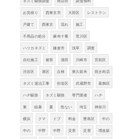
ネズミ駆除調査
商店街
調査無料
お見積り
西東京市
大田区
レストラン
戸建て
西東京
流れ
施工
不用品の処分
麻布十番
荒川区
ハツカネズミ
鎌倉市
浅草
調査
自社施工
被害
蒲田
川崎市
宮前区
渋谷区
港区
点検
東久留米
焼き肉店
ネズミ退治工事
杉並区
武蔵野市
葛飾区
ハチ駆除
ネズミ駆除 専門業者
ハチ
巣
凶暴
夏
危ない
埼玉
神奈川
横浜
クマ
ドブ
料金
豊島区
中の
中の
中野
中野
災害
災害
増改築