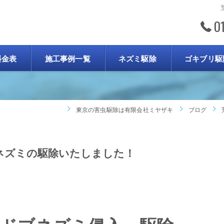
0
ブログ
料金表
施工事例一覧
ネズミ駆除
ゴキブリ駆
東京の害虫駆除は有限会社ミヤザキ
ブログ
ネズミの駆除いたしました！