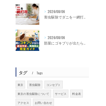
2026/08/06
害虫駆除でダニを一網打尽に！種類別対策とスプレーやくん煙の実践ガイド
2026/08/06
部屋にゴキブリが出たら？退治方法と再発防止完全ガイド
。
タグ
Tags
東京
害虫駆除
コンセプト
東京の害虫駆除について
サービス
料金表
アクセス
お問い合わせ