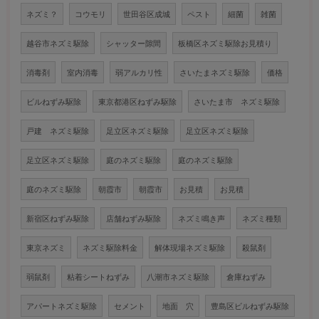
ネズミ？
コウモリ
世田谷区成城
ペスト
細菌
雑菌
越谷市ネズミ駆除
シャッター隙間
板橋区ネズミ駆除お見積り
消毒剤
室内消毒
弱アルカリ性
さいたまネズミ駆除
価格
ビルねずみ駆除
東京都港区ねずみ駆除
さいたま市 ネズミ駆除
戸建 ネズミ駆除
足立区ネズミ駆除
足立区ネズミ駆除
足立区ネズミ駆除
庭のネズミ駆除
庭のネズミ駆除
庭のネズミ駆除
朝霞市
朝霞市
お見積
お見積
新宿区ねずみ駆除
店舗ねずみ駆除
ネズミ鳴き声
ネズミ種類
東京ネズミ
ネズミ駆除料金
解体現場ネズミ駆除
殺鼠剤
弱鼠剤
粘着シートねずみ
八潮市ネズミ駆除
倉庫ねずみ
アパートネズミ駆除
セメント
地面 穴
豊島区ビルねずみ駆除