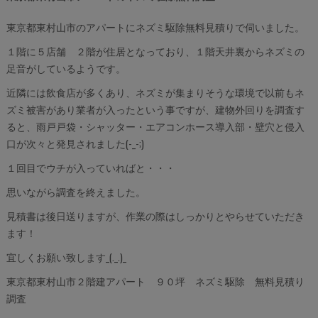
東京都東村山市のアパートにネズミ駆除無料見積りで伺いました。
１階に５店舗 ２階が住居となっており、１階天井裏からネズミの
足音がしているようです。
近隣には飲食店が多くあり、ネズミが集まりそうな環境で以前もネ
ズミ被害があり業者が入ったという事ですが、建物外回りを調査す
ると、雨戸戸袋・シャッター・エアコンホース導入部・壁穴と侵入
口が次々と発見されました(-_-;)
１回目でウチが入っていればと・・・
思いながら調査を終えました。
見積書は後日送りますが、作業の際はしっかりとやらせていただき
ます！
宜しくお願い致します_(._.)_
東京都東村山市２階建アパート ９０坪 ネズミ駆除 無料見積り
調査