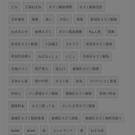
ビル
工場ねずみ
ネズミ駆除期間
ネズミ駆除北区
天井裏音
黴菌
多い
川沿い
基礎
新宿区ネズミ駆除
ねずみエサ
倉庫ネズミ
ネズミ緊急捕獲
Kぁん等
関東
杉並区ネズミ駆除
１回施工
ゴキブリ
草加市ネズミ駆除
草加市見積り
ねずみくじょ
くじょ
渋谷区ネズミ駆除
店舗ネズミ
雨戸侵入
侵入口
板橋区ネズミ駆除
天井から音
壁の中音
ネズミ音
杉並
アパートゴミ置場
外回り
ゴミ置場ネズミ駆除
葛飾区ネズミ駆除
見積り料金
調査料金
ネズミ困ってる
さいたま市ネズミ駆除
板橋区ネズミ駆除業者
板橋区ネズミ調査
板橋区ネズミ無料見積り
nazumi
nazumi
鼠
エントランス
庭
ねずみ姿