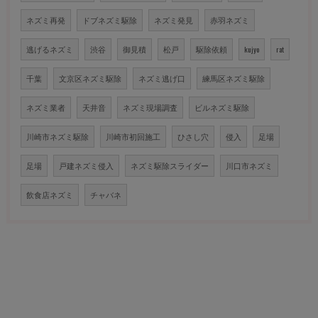
ネズミ再発
ドブネズミ駆除
ネズミ発見
赤羽ネズミ
逃げるネズミ
渋谷
御見積
松戸
駆除依頼
kujyo
rat
千葉
文京区ネズミ駆除
ネズミ逃げ口
練馬区ネズミ駆除
ネズミ業者
天井音
ネズミ現場調査
ビルネズミ駆除
川崎市ネズミ駆除
川崎市初回施工
ひさし穴
侵入
足場
足場
戸建ネズミ侵入
ネズミ駆除スライダー
川口市ネズミ
飲食店ネズミ
チャバネ