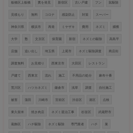
板橋区上板橋
糞を発見
新宿区
古い戸建
フン
鼠駆除
見積もり
無料
コロナ
感染防止
対策
スーパー
神奈川県
横浜市
再発
ミヤザキ
費用
ネズミ
捕獲
大学
塾
文京区
保育園
新宿
ネズミの駆除
高島平
店舗
追い出し
埼玉県
上尾市
ネズミ駆除調査
商店街
調査無料
お見積り
西東京市
大田区
レストラン
戸建て
西東京
流れ
施工
不用品の処分
麻布十番
荒川区
ハツカネズミ
鎌倉市
浅草
調査
自社施工
被害
蒲田
川崎市
宮前区
渋谷区
港区
点検
東久留米
焼き肉店
ネズミ退治工事
杉並区
武蔵野市
葛飾区
ハチ駆除
ネズミ駆除 専門業者
ハチ
巣