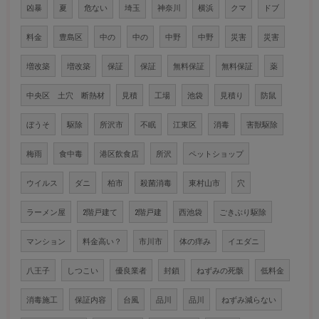
凶暴
夏
危ない
埼玉
神奈川
横浜
クマ
ドブ
料金
豊島区
中の
中の
中野
中野
災害
災害
増改築
増改築
保証
保証
無料保証
無料保証
薬
中央区 土穴 断熱材
見積
工場
池袋
見積り
防鼠
ぼうそ
駆除
所沢市
不眠
江東区
消毒
害獣駆除
梅雨
食中毒
港区飲食店
所沢
ペットショップ
ウイルス
ダニ
柏市
殺菌消毒
東村山市
穴
ラーメン屋
2階戸建て
2階戸建
西池袋
ごきぶり駆除
マンション
料金高い？
市川市
体の痒み
イエダニ
八王子
しつこい
優良業者
封鎖
ねずみの死骸
低料金
消毒施工
保証内容
台風
品川
品川
ねずみ減らない