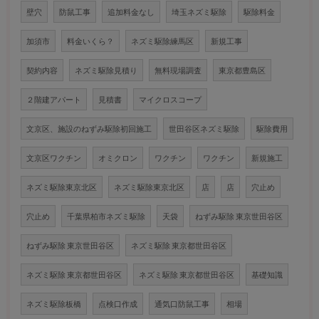
壁穴
防鼠工事
追加料金なし
埼玉ネズミ駆除
駆除料金
加須市
料金いくら？
ネズミ駆除練馬区
新規工事
契約内容
ネズミ駆除見積り
無料現場調査
東京都豊島区
２階建アパート
見積書
マイクロスコープ
文京区、施設のねずみ駆除初回施工
世田谷区ネズミ駆除
駆除費用
文京区ワクチン
オミクロン
ワクチン
ワクチン
新規施工
ネズミ駆除東京北区
ネズミ駆除東京北区
店
店
穴止め
穴止め
千葉県柏市ネズミ駆除
天袋
ねずみ駆除 東京世田谷区
ねずみ駆除 東京世田谷区
ネズミ駆除 東京都世田谷区
ネズミ駆除 東京都世田谷区
ネズミ駆除 東京都世田谷区
基礎知識
ネズミ駆除板橋
点検口作成
通気口防鼠工事
相場