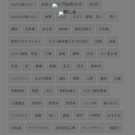
ねずみ減らない
粘着シート
粘着シート
品川区
ねずみが減らない
倉庫
お店
ネズミ 駆除 高い
高い
優良
天井裏
走る音
nezumi
無料見積り
日本橋
新型コロナウイルス
ネズミ駆除施工までの流れ
現調
金額
ネズミ駆除 料金
工事
粘着
練馬
大宮
ゴミ置き場
生息
音
板橋
板橋
足立
足立
調布市
ハクビシン
ねずみ繁殖
値段
浦和
上野
越谷
川越
歌舞伎町
朝霞
川口
低料金施工
ネズミ駆除業者
介護施設
世田谷
世田谷
世田谷
シンク内
齧られる
ドブネズミ
葛飾
安い
調布
府中
中野区
おすすめ
豆知識
ライブハウス
店内防鼠工事
ラットサイン
地面穴