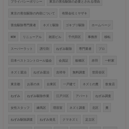
プライバシーポリシー
東京の害虫駆除の必要とされる理由
東京の害虫駆除の内容について
有限会社ミヤザキ
害虫駆除専門業者
ネズミ駆除
ゴキブリ駆除
ホームページ
NEW
リニューアル
雑居ビル
千代田区
事務所
移転
スーパーラット
誘引剤
ねずみ駆除
専門業者
プロ
日本ペストコントロール協会
会員証
板橋区
赤羽
一軒家
ネズミ退治
ねずみ退治
吉祥寺
無料調査
世田谷区
東京都
お茶の水
台東区
一戸建て
ネズミの糞
飲食店
ねずみ
ねずみ駆除作業
江戸川区
アパート
ねずみ調査
女性スタッフ
練馬区
理容室
ネズミ調査
北区
糞
ねずみ駆除調査
ねずみ発見
クマネズミ
足立区