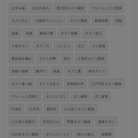
ねずみ薬
ねずみ侵入
荒川区ネズミ駆除
マンションゴミ置場
ネズミ出た
川崎市マンション
ネズミ繁殖
繁殖時期
幼獣
知識
知識
解体工事
ネズミ移動
ネズミ侵入
十条ネズミ
ネズミ穴
コンビニ
土穴
ゴミ置場
窮鼠猫を噛む
ネズミ攻撃
国立
江東区ネズミ駆除
見積り無料
網戸穴
獣臭
ネズミ糞
何ネズミ？
ネズミ食べ物
ネズミ大きさ
害獣鳴き声
江戸川区ネズミ駆除
マンション見積り
ネズミとダニ
ダニ種類
ダニ被害
中央区
江戸川
墨田区
ビル回りネズミ駆除
ビル回り地面穴
文京区ビル
問屋ネズミ駆除
酒屋ネズミ
川口市ネズミ駆除
ダイレクトイン
窓から侵入
扉隙間