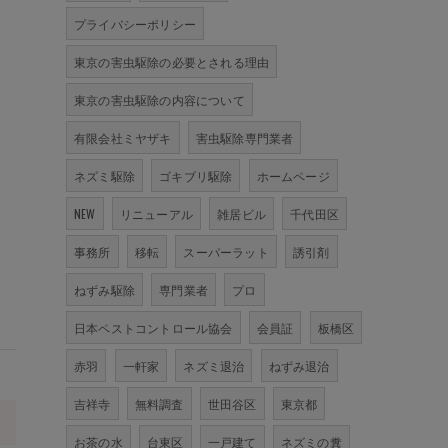
プライバシーポリシー
東京の害虫駆除の必要とされる理由
東京の害虫駆除の内容について
有限会社ミヤザキ
害虫駆除専門業者
ネズミ駆除
ゴキブリ駆除
ホームページ
NEW
リニューアル
雑居ビル
千代田区
事務所
移転
スーパーラット
誘引剤
ねずみ駆除
専門業者
プロ
日本ペストコントロール協会
会員証
板橋区
赤羽
一軒家
ネズミ退治
ねずみ退治
吉祥寺
無料調査
世田谷区
東京都
>
お茶の水
台東区
一戸建て
ネズミの糞