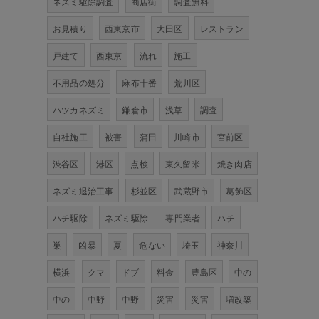
ネズミ駆除調査
商店街
調査無料
お見積り
西東京市
大田区
レストラン
戸建て
西東京
流れ
施工
不用品の処分
麻布十番
荒川区
ハツカネズミ
鎌倉市
浅草
調査
自社施工
被害
蒲田
川崎市
宮前区
渋谷区
港区
点検
東久留米
焼き肉店
ネズミ退治工事
杉並区
武蔵野市
葛飾区
ハチ駆除
ネズミ駆除 専門業者
ハチ
巣
凶暴
夏
危ない
埼玉
神奈川
横浜
クマ
ドブ
料金
豊島区
中の
中の
中野
中野
災害
災害
増改築