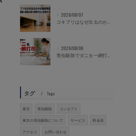
が
2026/08/07
ゴキブリはなぜ出るのかを徹底解説！侵入経路や原因を断ち再発ゼロを目指す対策
2026/08/06
害虫駆除でダニを一網打尽に！種類別対策とスプレーやくん煙の実践ガイド
タグ
Tags
東京
害虫駆除
コンセプト
東京の害虫駆除について
サービス
料金表
アクセス
お問い合わせ