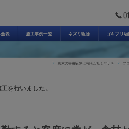
0
ブログ
料金表
施工事例一覧
ネズミ駆除
ゴキブリ駆
東京の害虫駆除は有限会社ミヤザキ
ブ
施工を行いました。