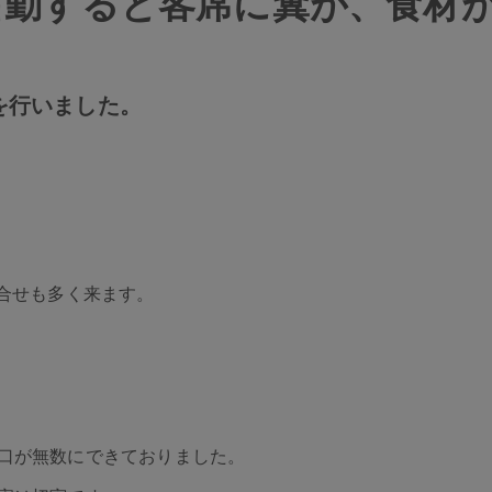
出勤すると客席に糞が、食材
を行いました。
合せも多く来ます。
口が無数にできておりました。