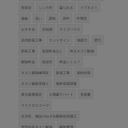
世田谷
シンク内
齧られる
ドブネズミ
葛飾
安い
調布
府中
中野区
おすすめ
豆知識
ライブハウス
店内防鼠工事
ラットサイン
地面穴
壁穴
防鼠工事
追加料金なし
埼玉ネズミ駆除
駆除料金
加須市
料金いくら？
ネズミ駆除練馬区
新規工事
契約内容
ネズミ駆除見積り
無料現場調査
東京都豊島区
２階建アパート
見積書
マイクロスコープ
文京区、施設のねずみ駆除初回施工
世田谷区ネズミ駆除
駆除費用