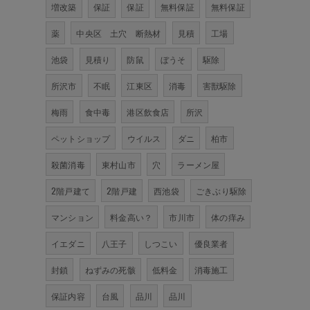
増改築
保証
保証
無料保証
無料保証
薬
中央区 土穴 断熱材
見積
工場
池袋
見積り
防鼠
ぼうそ
駆除
所沢市
不眠
江東区
消毒
害獣駆除
梅雨
食中毒
港区飲食店
所沢
ペットショップ
ウイルス
ダニ
柏市
殺菌消毒
東村山市
穴
ラーメン屋
2階戸建て
2階戸建
西池袋
ごきぶり駆除
マンション
料金高い？
市川市
体の痒み
イエダニ
八王子
しつこい
優良業者
封鎖
ねずみの死骸
低料金
消毒施工
保証内容
台風
品川
品川