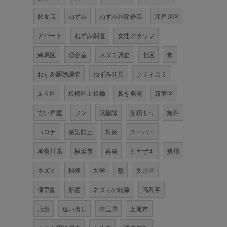
飲食店
ねずみ
ねずみ駆除作業
江戸川区
アパート
ねずみ調査
女性スタッフ
練馬区
理容室
ネズミ調査
北区
糞
ねずみ駆除調査
ねずみ発見
クマネズミ
足立区
板橋区上板橋
糞を発見
新宿区
古い戸建
フン
鼠駆除
見積もり
無料
コロナ
感染防止
対策
スーパー
神奈川県
横浜市
再発
ミヤザキ
費用
ネズミ
捕獲
大学
塾
文京区
保育園
新宿
ネズミの駆除
高島平
店舗
追い出し
埼玉県
上尾市