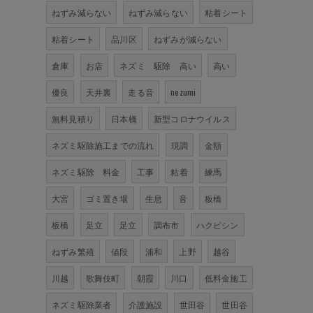
ねずみ減らない
ねずみ減らない
粘着シート
粘着シート
品川区
ねずみが減らない
倉庫
お店
ネズミ 駆除 高い
高い
優良
天井裏
走る音
nezumi
無料見積り
日本橋
新型コロナウイルス
ネズミ駆除施工までの流れ
現調
金額
ネズミ駆除 料金
工事
粘着
練馬
大宮
ゴミ置き場
生息
音
板橋
板橋
足立
足立
調布市
ハクビシン
ねずみ繁殖
値段
浦和
上野
越谷
川越
歌舞伎町
朝霞
川口
低料金施工
ネズミ駆除業者
介護施設
世田谷
世田谷