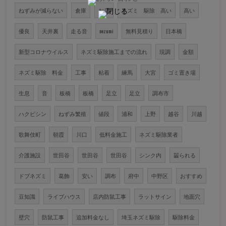
ねずみが減らない
倉庫
お店
ネズミ 駆除 高い
高い
優良
天井裏
走る音
nezumi
無料見積り
日本橋
新型コロナウイルス
ネズミ駆除施工までの流れ
現調
金額
ネズミ駆除 料金
工事
粘着
練馬
大宮
ゴミ置き場
生息
音
板橋
板橋
足立
足立
調布市
ハクビシン
ねずみ繁殖
値段
浦和
上野
越谷
川越
歌舞伎町
朝霞
川口
低料金施工
ネズミ駆除業者
介護施設
世田谷
世田谷
世田谷
シンク内
齧られる
ドブネズミ
葛飾
安い
調布
府中
中野区
おすすめ
豆知識
ライブハウス
店内防鼠工事
ラットサイン
地面穴
壁穴
防鼠工事
追加料金なし
埼玉ネズミ駆除
駆除料金