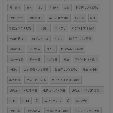
天井裏音
黴菌
多い
川沿い
基礎
新宿区ネズミ駆除
ねずみエサ
倉庫ネズミ
ネズミ緊急捕獲
Kぁん等
関東
杉並区ネズミ駆除
１回施工
ゴキブリ
草加市ネズミ駆除
草加市見積り
ねずみくじょ
くじょ
渋谷区ネズミ駆除
店舗ネズミ
雨戸侵入
侵入口
板橋区ネズミ駆除
天井から音
壁の中音
ネズミ音
杉並
アパートゴミ置場
外回り
ゴミ置場ネズミ駆除
葛飾区ネズミ駆除
見積り料金
調査料金
ネズミ困ってる
さいたま市ネズミ駆除
板橋区ネズミ駆除業者
板橋区ネズミ調査
板橋区ネズミ無料見積り
nazumi
nazumi
鼠
エントランス
庭
ねずみ姿
ねずみ薬
ねずみ侵入
荒川区ネズミ駆除
マンションゴミ置場