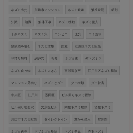
ネズミ出た
川崎市マンション
ネズミ繁殖
繁殖時期
幼獣
知識
知識
解体工事
ネズミ移動
ネズミ侵入
十条ネズミ
ネズミ穴
コンビニ
土穴
ゴミ置場
窮鼠猫を噛む
ネズミ攻撃
国立
江東区ネズミ駆除
見積り無料
網戸穴
獣臭
ネズミ糞
何ネズミ？
ネズミ食べ物
ネズミ大きさ
害獣鳴き声
江戸川区ネズミ駆除
マンション見積り
ネズミとダニ
ダニ種類
ダニ被害
中央区
江戸川
墨田区
ビル回りネズミ駆除
ビル回り地面穴
文京区ビル
問屋ネズミ駆除
酒屋ネズミ
川口市ネズミ駆除
ダイレクトイン
窓から侵入
扉隙間
ネズミ再発
ドブネズミ駆除
ネズミ発見
赤羽ネズミ