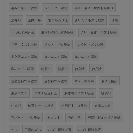
越谷市ネズミ駆除
シャッター隙間
板橋区ネズミ駆除お見積り
消毒剤
室内消毒
弱アルカリ性
さいたまネズミ駆除
価格
ビルねずみ駆除
東京都港区ねずみ駆除
さいたま市 ネズミ駆除
戸建 ネズミ駆除
足立区ネズミ駆除
足立区ネズミ駆除
足立区ネズミ駆除
庭のネズミ駆除
庭のネズミ駆除
庭のネズミ駆除
朝霞市
朝霞市
お見積
お見積
新宿区ねずみ駆除
店舗ねずみ駆除
ネズミ鳴き声
ネズミ種類
東京ネズミ
ネズミ駆除料金
解体現場ネズミ駆除
殺鼠剤
弱鼠剤
粘着シートねずみ
八潮市ネズミ駆除
倉庫ねずみ
アパートネズミ駆除
セメント
地面 穴
豊島区ビルねずみ駆除
ビル
工場ねずみ
ネズミ駆除期間
ネズミ駆除北区