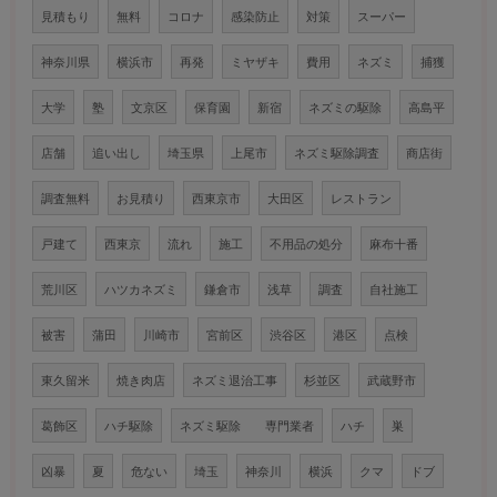
見積もり
無料
コロナ
感染防止
対策
スーパー
神奈川県
横浜市
再発
ミヤザキ
費用
ネズミ
捕獲
大学
塾
文京区
保育園
新宿
ネズミの駆除
高島平
店舗
追い出し
埼玉県
上尾市
ネズミ駆除調査
商店街
調査無料
お見積り
西東京市
大田区
レストラン
戸建て
西東京
流れ
施工
不用品の処分
麻布十番
荒川区
ハツカネズミ
鎌倉市
浅草
調査
自社施工
被害
蒲田
川崎市
宮前区
渋谷区
港区
点検
東久留米
焼き肉店
ネズミ退治工事
杉並区
武蔵野市
葛飾区
ハチ駆除
ネズミ駆除 専門業者
ハチ
巣
凶暴
夏
危ない
埼玉
神奈川
横浜
クマ
ドブ