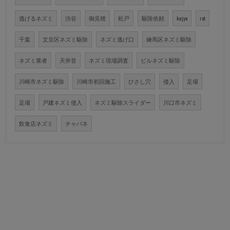
逃げるネズミ
渋谷
御見積
松戸
駆除依頼
kujyo
rat
千葉
文京区ネズミ駆除
ネズミ逃げ口
練馬区ネズミ駆除
ネズミ業者
天井音
ネズミ現場調査
ビルネズミ駆除
川崎市ネズミ駆除
川崎市初回施工
ひさし穴
侵入
足場
足場
戸建ネズミ侵入
ネズミ駆除スライダー
川口市ネズミ
飲食店ネズミ
チャバネ