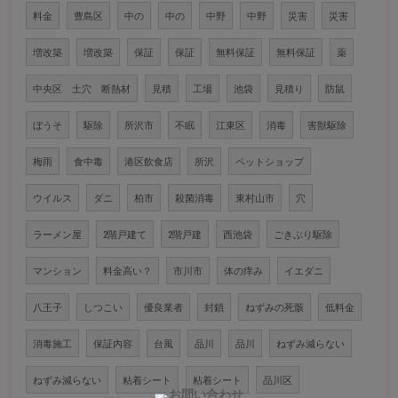
料金
豊島区
中の
中の
中野
中野
災害
災害
増改築
増改築
保証
保証
無料保証
無料保証
薬
中央区 土穴 断熱材
見積
工場
池袋
見積り
防鼠
ぼうそ
駆除
所沢市
不眠
江東区
消毒
害獣駆除
梅雨
食中毒
港区飲食店
所沢
ペットショップ
ウイルス
ダニ
柏市
殺菌消毒
東村山市
穴
ラーメン屋
2階戸建て
2階戸建
西池袋
ごきぶり駆除
マンション
料金高い？
市川市
体の痒み
イエダニ
八王子
しつこい
優良業者
封鎖
ねずみの死骸
低料金
消毒施工
保証内容
台風
品川
品川
ねずみ減らない
ねずみ減らない
粘着シート
粘着シート
品川区