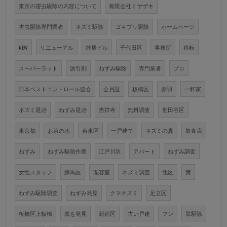
東京の害虫駆除の内容について
有限会社ミヤザキ
害虫駆除専門業者
ネズミ駆除
ゴキブリ駆除
ホームページ
NEW
リニューアル
雑居ビル
千代田区
事務所
移転
スーパーラット
誘引剤
ねずみ駆除
専門業者
プロ
日本ペストコントロール協会
会員証
板橋区
赤羽
一軒家
ネズミ退治
ねずみ退治
吉祥寺
無料調査
世田谷区
東京都
お茶の水
台東区
一戸建て
ネズミの糞
飲食店
ねずみ
ねずみ駆除作業
江戸川区
アパート
ねずみ調査
女性スタッフ
練馬区
理容室
ネズミ調査
北区
糞
ねずみ駆除調査
ねずみ発見
クマネズミ
足立区
板橋区上板橋
糞を発見
新宿区
古い戸建
フン
鼠駆除