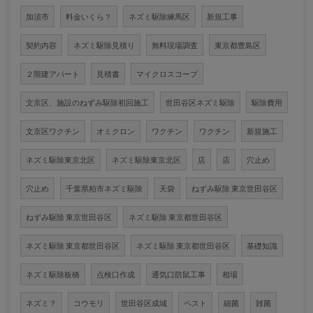
加須市
料金いくら？
ネズミ駆除練馬区
新規工事
契約内容
ネズミ駆除見積り
無料現場調査
東京都豊島区
２階建アパート
見積書
マイクロスコープ
文京区、施設のねずみ駆除初回施工
世田谷区ネズミ駆除
駆除費用
文京区ワクチン
オミクロン
ワクチン
ワクチン
新規施工
ネズミ駆除東京北区
ネズミ駆除東京北区
店
店
穴止め
穴止め
千葉県柏市ネズミ駆除
天袋
ねずみ駆除 東京世田谷区
ねずみ駆除 東京世田谷区
ネズミ駆除 東京都世田谷区
ネズミ駆除 東京都世田谷区
ネズミ駆除 東京都世田谷区
基礎知識
ネズミ駆除板橋
点検口作成
通気口防鼠工事
相場
ネズミ？
コウモリ
世田谷区成城
ペスト
細菌
雑菌