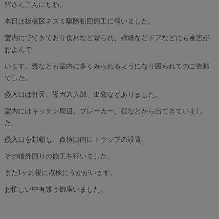
皆さんこんにちわ。
本日は板橋区ネズミ駆除初回施工に伺いました。
室内にでてきており食材など齧られ、壁紙などドアなどにも被害が
およんで
います。糞なども室内に多くみられるようになり困られてのご依頼
でした。
侵入口は軒天、導ガス入部、出窓などありました。
室内にはキッチン周辺、ブレーカー、框などから出てきていまし
た。
侵入口を封鎖し、点検口内にトラップの設置、
その後外回りの施工を行いました。
また1ヶ月後に点検にうかがいます。
お忙しい中有難う御座いました。