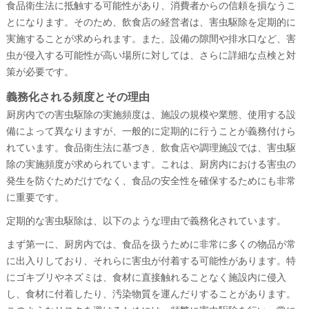
食品衛生法に抵触する可能性があり、消費者からの信頼を損なうこ
とになります。そのため、飲食店の経営者は、害虫駆除を定期的に
実施することが求められます。また、設備の隙間や排水口など、害
虫が侵入する可能性が高い場所に対しては、さらに詳細な点検と対
策が必要です。
義務化される頻度とその理由
厨房内での害虫駆除の実施頻度は、施設の規模や業態、使用する設
備によって異なりますが、一般的に定期的に行うことが義務付けら
れています。食品衛生法に基づき、飲食店や調理施設では、害虫駆
除の実施頻度が求められています。これは、厨房内における害虫の
発生を防ぐためだけでなく、食品の安全性を確保するためにも非常
に重要です。
定期的な害虫駆除は、以下のような理由で義務化されています。
まず第一に、厨房内では、食品を扱うために非常に多くの物品が常
に出入りしており、それらに害虫が付着する可能性があります。特
にゴキブリやネズミは、食材に直接触れることなく施設内に侵入
し、食材に付着したり、汚染物質を運んだりすることがあります。