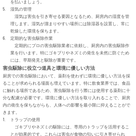
を払いましょう。
湿気の管理
湿気は害虫を引き寄せる要因となるため、厨房内の湿度を管
理します。湿気が溜まりやすい場所には除湿器を設置し、常に
乾燥した環境を保ちます。
定期的な害虫駆除作業
定期的にプロの害虫駆除業者に依頼し、厨房内の害虫駆除作
業を行います。特にゴキブリやネズミの発生を未然に防ぐため
には、早期発見と駆除が重要です。
害虫駆除に役立つ道具と環境に優しい方法
厨房での害虫駆除において、薬剤を使わずに環境に優しい方法を採
ることが求められる場面も増えています。特に飲食業界では、食品
に触れる場所であるため、害虫駆除を行う際には使用する薬剤に十
分な配慮が必要です。環境に優しい方法を取り入れることで、厨房
内の衛生を保ちながらも、人体への影響を最小限に抑えることがで
きます。
トラップの使用
ゴキブリやネズミの駆除には、専用のトラップを活用するこ
とが効果的です。これらは害虫が食物の匂いに引き寄せられ