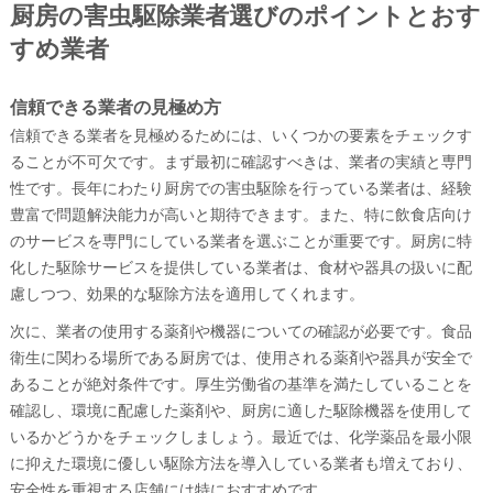
厨房の害虫駆除業者選びのポイントとおす
すめ業者
信頼できる業者の見極め方
信頼できる業者を見極めるためには、いくつかの要素をチェックす
ることが不可欠です。まず最初に確認すべきは、業者の実績と専門
性です。長年にわたり厨房での害虫駆除を行っている業者は、経験
豊富で問題解決能力が高いと期待できます。また、特に飲食店向け
のサービスを専門にしている業者を選ぶことが重要です。厨房に特
化した駆除サービスを提供している業者は、食材や器具の扱いに配
慮しつつ、効果的な駆除方法を適用してくれます。
次に、業者の使用する薬剤や機器についての確認が必要です。食品
衛生に関わる場所である厨房では、使用される薬剤や器具が安全で
あることが絶対条件です。厚生労働省の基準を満たしていることを
確認し、環境に配慮した薬剤や、厨房に適した駆除機器を使用して
いるかどうかをチェックしましょう。最近では、化学薬品を最小限
に抑えた環境に優しい駆除方法を導入している業者も増えており、
安全性を重視する店舗には特におすすめです。