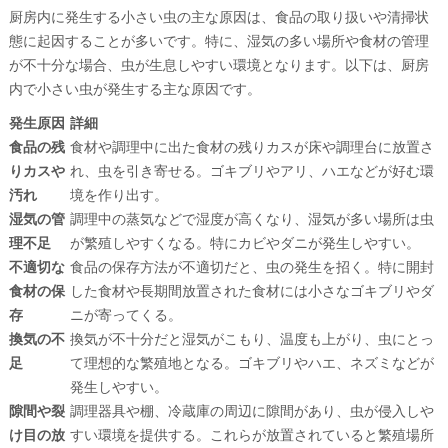
厨房内に発生する小さい虫の主な原因は、食品の取り扱いや清掃状
態に起因することが多いです。特に、湿気の多い場所や食材の管理
が不十分な場合、虫が生息しやすい環境となります。以下は、厨房
内で小さい虫が発生する主な原因です。
発生原因
詳細
食品の残
食材や調理中に出た食材の残りカスが床や調理台に放置さ
りカスや
れ、虫を引き寄せる。ゴキブリやアリ、ハエなどが好む環
汚れ
境を作り出す。
湿気の管
調理中の蒸気などで湿度が高くなり、湿気が多い場所は虫
理不足
が繁殖しやすくなる。特にカビやダニが発生しやすい。
不適切な
食品の保存方法が不適切だと、虫の発生を招く。特に開封
食材の保
した食材や長期間放置された食材には小さなゴキブリやダ
存
ニが寄ってくる。
換気の不
換気が不十分だと湿気がこもり、温度も上がり、虫にとっ
足
て理想的な繁殖地となる。ゴキブリやハエ、ネズミなどが
発生しやすい。
隙間や裂
調理器具や棚、冷蔵庫の周辺に隙間があり、虫が侵入しや
け目の放
すい環境を提供する。これらが放置されていると繁殖場所