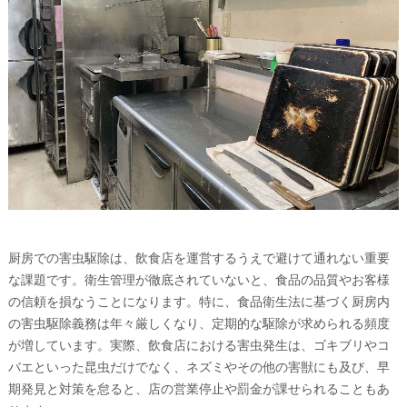
厨房での害虫駆除は、飲食店を運営するうえで避けて通れない重要
な課題です。衛生管理が徹底されていないと、食品の品質やお客様
の信頼を損なうことになります。特に、食品衛生法に基づく厨房内
の害虫駆除義務は年々厳しくなり、定期的な駆除が求められる頻度
が増しています。実際、飲食店における害虫発生は、ゴキブリやコ
バエといった昆虫だけでなく、ネズミやその他の害獣にも及び、早
期発見と対策を怠ると、店の営業停止や罰金が課せられることもあ