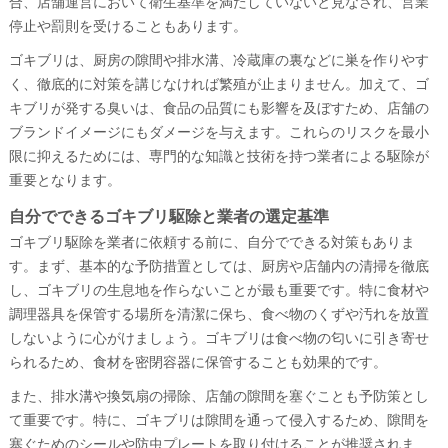
合、店舗運営において衛生基準を満たしていないと見なされ、営業
停止や罰則を受けることもあります。
ゴキブリは、厨房の隙間や排水溝、冷蔵庫の裏などに巣を作りやす
く、徹底的に対策を講じなければ繁殖が止まりません。加えて、ゴ
キブリが発する臭いは、食品の品質にも影響を及ぼすため、店舗の
ブランドイメージにもダメージを与えます。これらのリスクを最小
限に抑えるためには、専門的な知識と技術を持つ業者による駆除が
重要となります。
自分でできるゴキブリ駆除と業者の選定基準
ゴキブリ駆除を業者に依頼する前に、自分でできる対策もありま
す。まず、基本的な予防措置としては、厨房や店舗内の清掃を徹底
し、ゴキブリの生息地を作らないことが最も重要です。特に食材や
調理器具を保管する場所を清潔に保ち、食べ物のくずや汚れを放置
しないように心がけましょう。ゴキブリは食べ物の匂いに引き寄せ
られるため、食材を密閉容器に保管することも効果的です。
また、排水溝や換気扇の掃除、店舗の隙間を塞ぐことも予防策とし
て重要です。特に、ゴキブリは隙間を通って侵入するため、隙間を
塞ぐためのシールや防虫プレートを取り付けることが推奨されま