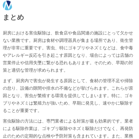
まとめ
厨房における害虫駆除は、飲食店や食品関連の施設にとって欠かせ
ない業務です。厨房は食材や調理器具が集まる場所であり、衛生管
理が非常に重要です。害虫、特にゴキブリやネズミなどは、食中毒
やアレルギー反応を引き起こす原因となり、場合によっては店舗の
営業停止や信用失墜に繋がる恐れもあります。そのため、早期の対
策と適切な管理が求められます。
まず、厨房内で害虫が発生する原因として、食材の管理不足や掃除
の怠り、設備の隙間や排水の不備などが挙げられます。これらが原
因となり、害虫が繁殖する環境を提供してしまいます。特に、ゴキ
ブリやネズミは繁殖力が強いため、早期に発見し、速やかに駆除す
ることが重要です。
害虫駆除の方法には、専門業者による対策が最も効果的です。業者
による駆除作業は、ゴキブリ駆除やネズミ駆除だけでなく、再発防
止のための定期的な点検や予防対策も含まれています。また、業務