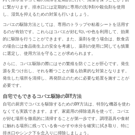
に繋がります。排水口には定期的に専用の洗浄剤や殺虫剤を使用
し、湿気を抑えるための対策も行いましょう。
コバエの駆除方法としては、専用のトラップや粘着シートを活用す
るのが有効です。これらはコバエが好む匂いや色を利用して、効果
的に駆除を行うことができます。また、薬剤を使う場合は、飲食店
の場合には食品衛生上の安全を考慮し、薬剤の使用に関しても慎重
に選定し、使用方法を守ることが求められます。
さらに、コバエ駆除の際にはその繁殖を防ぐことが肝心です。発生
源を見つけ出し、それを断つことが最も効果的な対策となります。
発生した場所を清掃し、再発防止のために必要な処置を施すことが
必要です。
自宅でもできるコバエ駆除のDIY方法
自宅の厨房でコバエを駆除するためのDIY方法は、特別な機器を使わ
なくても実践できます。まず、家庭用の掃除道具を使って、コバエ
が好む場所を徹底的に清掃することが第一歩です。調理器具や食材
に触れる場所に残っている食べかすや水分を確実に拭き取り、特に
排水口やシンク下を念入りに掃除しましょう。