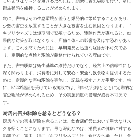
このようなリスクを避けるためには、頻繁に害虫駆除を行い、常に
衛生状態を維持することが求められます。
次に、害虫はその生息環境が整うと爆発的に繁殖することがあり、
少数の害虫を放置することが大きな被害を生む原因となります。ゴ
キブリやネズミは短期間で繁殖するため、駆除作業が遅れると、効
果的な対策が取れなくなり、店舗全体への影響を及ぼす恐れがあり
ます。これを防ぐためには、早期発見と迅速な駆除が不可欠であ
り、定期的な点検と駆除が義務付けられている理由です。
また、害虫駆除は衛生基準の維持だけでなく、経営上の信頼性にも
深く関わります。消費者に対して安心・安全な飲食物を提供するた
めに、定期的な害虫駆除を実施し、記録を残すことが重要です。特
に、HACCP認証を受けている施設では、詳細な記録とともに定期的な
害虫駆除が求められるため、その実施頻度の管理が必要不可欠で
す。
厨房内害虫駆除を怠るとどうなる？
厨房内での害虫駆除を怠ることは、飲食店経営において重大なリス
クを招くことになります。最も深刻なのは、消費者の健康に対する
影響です。害虫、特にゴキブリやネズミは、食材を汚染したり、食