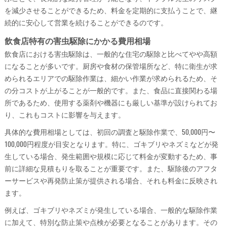
を減少させることができるため、料金を定期的に支払うことで、継
続的に安心して営業を続けることができるのです。
飲食店特有の害虫駆除にかかる費用相場
飲食店における害虫駆除は、一般的な住宅の駆除と比べてやや高額
になることが多いです。厨房や食材の保管場所など、特に衛生が求
められるエリアでの駆除作業は、細かい作業が求められるため、そ
の分コストが上がることが一般的です。また、食品に直接関わる場
所であるため、使用する薬剤や機器にも厳しい基準が設けられてお
り、これもコストに影響を与えます。
具体的な費用相場としては、初回の調査と駆除作業で、50,000円〜
100,000円程度が目安となります。特に、ゴキブリやネズミなどが発
生している場合、発生範囲や規模に応じて料金が変動するため、事
前に詳細な見積もりを取ることが重要です。また、駆除後のアフタ
ーサービスや再発防止策が提供される場合、それも料金に反映され
ます。
例えば、ゴキブリやネズミが発生している場合、一般的な駆除作業
に加えて、特別な防止策や点検が必要となることがあります。その