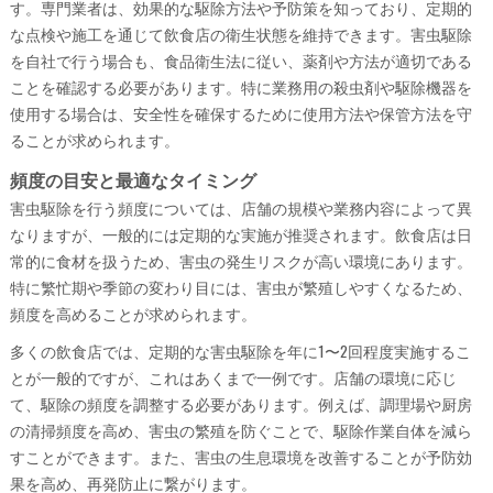
す。専門業者は、効果的な駆除方法や予防策を知っており、定期的
な点検や施工を通じて飲食店の衛生状態を維持できます。害虫駆除
を自社で行う場合も、食品衛生法に従い、薬剤や方法が適切である
ことを確認する必要があります。特に業務用の殺虫剤や駆除機器を
使用する場合は、安全性を確保するために使用方法や保管方法を守
ることが求められます。
頻度の目安と最適なタイミング
害虫駆除を行う頻度については、店舗の規模や業務内容によって異
なりますが、一般的には定期的な実施が推奨されます。飲食店は日
常的に食材を扱うため、害虫の発生リスクが高い環境にあります。
特に繁忙期や季節の変わり目には、害虫が繁殖しやすくなるため、
頻度を高めることが求められます。
多くの飲食店では、定期的な害虫駆除を年に1〜2回程度実施するこ
とが一般的ですが、これはあくまで一例です。店舗の環境に応じ
て、駆除の頻度を調整する必要があります。例えば、調理場や厨房
の清掃頻度を高め、害虫の繁殖を防ぐことで、駆除作業自体を減ら
すことができます。また、害虫の生息環境を改善することが予防効
果を高め、再発防止に繋がります。