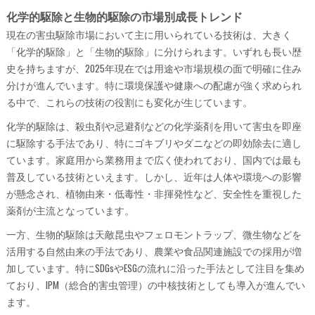
化学的駆除と生物的駆除の市場別成長トレンド
現在の害虫駆除市場において主に用いられている技術は、大きく
「化学的駆除」と「生物的駆除」に分けられます。いずれも長い歴
史を持ちますが、2025年現在では用途や市場規模の面で明確に住み
分けが進んでいます。特に環境保護や健康への配慮が強く求められ
る中で、これらの技術の役割にも変化が生じています。
化学的駆除は、殺虫剤や忌避剤などの化学薬剤を用いて害虫を即座
に駆除する手法であり、特にゴキブリやダニなどの即効除去に適し
ています。家庭用から業務用まで広く使われており、国内では最も
普及している技術といえます。しかし、近年は人体や環境への影響
が懸念され、植物由来・低毒性・非揮発性など、安全性を重視した
薬剤が主流となっています。
一方、生物的駆除は天敵昆虫やフェロモントラップ、微生物などを
活用する自然由来の手法であり、農業や食品関連施設での採用が増
加しています。特にSDGsやESGの流れに沿った手法として注目を集め
ており、IPM（総合的害虫管理）の中核技術としても導入が進んでい
ます。