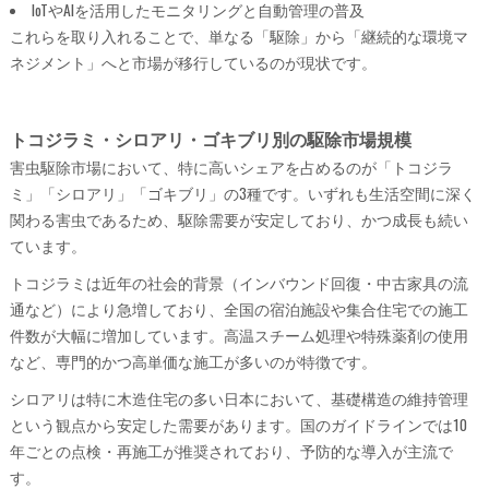
IoTやAIを活用したモニタリングと自動管理の普及
これらを取り入れることで、単なる「駆除」から「継続的な環境マ
ネジメント」へと市場が移行しているのが現状です。
トコジラミ・シロアリ・ゴキブリ別の駆除市場規模
害虫駆除市場において、特に高いシェアを占めるのが「トコジラ
ミ」「シロアリ」「ゴキブリ」の3種です。いずれも生活空間に深く
関わる害虫であるため、駆除需要が安定しており、かつ成長も続い
ています。
トコジラミは近年の社会的背景（インバウンド回復・中古家具の流
通など）により急増しており、全国の宿泊施設や集合住宅での施工
件数が大幅に増加しています。高温スチーム処理や特殊薬剤の使用
など、専門的かつ高単価な施工が多いのが特徴です。
シロアリは特に木造住宅の多い日本において、基礎構造の維持管理
という観点から安定した需要があります。国のガイドラインでは10
年ごとの点検・再施工が推奨されており、予防的な導入が主流で
す。