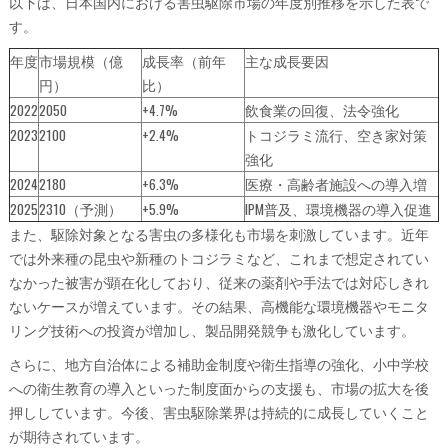
以下は、日本国内における害虫駆除市場の年度別推移を示した表で
す。
年度
市場規模（億
成長率（前年
主な成長要因
円）
比）
2022
2050
+4.7%
飲食業の回復、法令強化
2023
2100
+2.4%
トコジラミ流行、空き家対策
強化
2024
2180
+6.3%
医療・高齢者施設への導入増
2025
2310（予測）
+5.9%
IPM普及、環境機器の導入促進
また、駆除対象となる害虫の多様化も市場を刺激しています。近年
では外来種の昆虫や新種のトコジラミなど、これまで想定されてい
なかった被害が顕在化しており、従来の薬剤や手法では対応しきれ
ないケースが増えています。その結果、高機能な環境機器やモニタ
リング技術への投資が増加し、製品開発競争も激化しています。
さらに、地方自治体による補助金制度や衛生指導の強化、小中学校
への衛生教育の導入といった制度面からの支援も、市場の拡大を後
押ししています。今後、害虫駆除業界は持続的に成長していくこと
が期待されています。