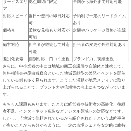
サービスエリ
拠点周辺に限定
全国から海外まで対応可能
ア
対応スピード
当日〜翌日の即日対応
予約制で一定のリードタイム
可
あり
価格帯
柔軟な見積もり対応が
定額やパッケージ価格が主流
可能
顧客対応
担当者が継続して対応
担当者の変更や外注対応あり
可能
差別化要素
個別対応、口コミ重視
ブランド力、実績重視
さらに、中小業者の中には地域の商工会議所や自治体と連携して、
無料相談会や昆虫観察会といった地域貢献型の啓発イベントを開催
している例も多く見られます。こうした活動が地元メディアに取り
上げられることで、ブランド力や信頼性の向上にもつながっていま
す。
もちろん課題もあります。たとえば経営者や技術者の高齢化、後継
者不足、インターネット広告などデジタル領域への対応などです。
しかし、「地域で信頼されているから紹介された」という成約事例
が多いことからも分かるように、一定の市場シェアを安定的に維持