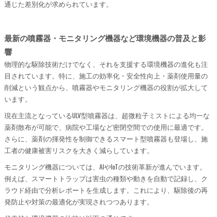
通じた差別化が求められています。
最新の噴霧器・モニタリング機器など環境機器の普及と影
響
物理的な駆除技術だけでなく、それを支援する環境機器の進化も注
目されています。特に、施工の効率化・安全性向上・薬剤使用量の
削減という観点から、噴霧器やモニタリング機器の役割が拡大して
います。
現在主流となっているULV型噴霧器は、超微粒子ミストによる均一な
薬剤散布が可能で、病院や工場など密閉空間での使用に最適です。
さらに、薬剤の揮発性を制御できるスマート型噴霧器も登場し、施
工者の健康被害リスクを大きく減らしています。
モニタリング機器については、AIやIoTの技術革新が進んでいます。
例えば、スマートトラップは害虫の種類や動きを自動で記録し、ク
ラウド経由で分析レポートを生成します。これにより、駆除後の再
発防止や対策の最適化が実現されつつあります。