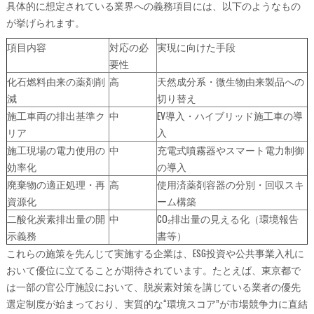
具体的に想定されている業界への義務項目には、以下のようなもの
が挙げられます。
項目内容
対応の必
実現に向けた手段
要性
化石燃料由来の薬剤削
高
天然成分系・微生物由来製品への
減
切り替え
施工車両の排出基準ク
中
EV導入・ハイブリッド施工車の導
リア
入
施工現場の電力使用の
中
充電式噴霧器やスマート電力制御
効率化
の導入
廃棄物の適正処理・再
高
使用済薬剤容器の分別・回収スキ
資源化
ーム構築
二酸化炭素排出量の開
中
CO₂排出量の見える化（環境報告
示義務
書等）
これらの施策を先んじて実施する企業は、ESG投資や公共事業入札に
おいて優位に立てることが期待されています。たとえば、東京都で
は一部の官公庁施設において、脱炭素対策を講じている業者の優先
選定制度が始まっており、実質的な“環境スコア”が市場競争力に直結