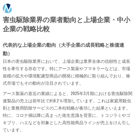
害虫駆除業界の業者動向と上場企業・中小
企業の戦略比較
代表的な上場企業の動向（大手企業の成長戦略と株価連
動）
日本の害虫駆除業界において、上場企業は業界全体の信頼性と成長
性を牽引する存在です。特にアース製薬やフマキラーなどは、市場
規模の拡大や環境配慮型商品の開発に積極的に取り組んでおり、株
式市場でもその動向が注目されています。
アース製薬の直近の業績によると、2025年3月期における害虫駆除関
連製品の売上は前年比で約6.2％増加しています。これは家庭用殺虫
剤と業務用防除サービスの二本柱戦略が奏功した結果といえます。
特に、コロナ禍以降に高まった衛生意識を背景に、トコジラミやゴ
キブリ、ハエなどを対象とした高性能商品ラインが売上をけん引し
ています。