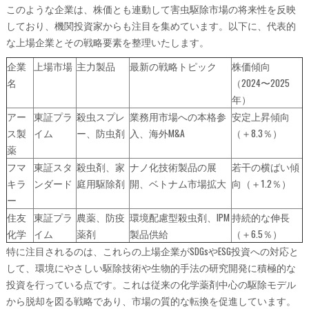
このような企業は、株価とも連動して害虫駆除市場の将来性を反映
しており、機関投資家からも注目を集めています。以下に、代表的
な上場企業とその戦略要素を整理いたします。
企業
上場市場
主力製品
最新の戦略トピック
株価傾向
名
（2024〜2025
年）
アー
東証プラ
殺虫スプレ
業務用市場への本格参
安定上昇傾向
ス製
イム
ー、防虫剤
入、海外M&A
（＋8.3％）
薬
フマ
東証スタ
殺虫剤、家
ナノ化技術製品の展
若干の横ばい傾
キラ
ンダード
庭用駆除剤
開、ベトナム市場拡大
向（＋1.2％）
ー
住友
東証プラ
農薬、防疫
環境配慮型殺虫剤、IPM
持続的な伸長
化学
イム
薬剤
製品供給
（＋6.5％）
特に注目されるのは、これらの上場企業がSDGsやESG投資への対応と
して、環境にやさしい駆除技術や生物的手法の研究開発に積極的な
投資を行っている点です。これは従来の化学薬剤中心の駆除モデル
から脱却を図る戦略であり、市場の質的な転換を促進しています。