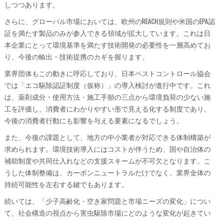
しつつあります。
さらに、グローバル市場においては、欧州のREACH規則や米国のEPA認
証を満たす製品のみが参入できる領域が拡大しています。これは日
本企業にとって環境基準を満たす技術開発の必要性を一層高めてお
り、今後の輸出・技術提携のカギを握ります。
業界団体もこの動きに呼応しており、日本ペストコントロール協会
では「エコ駆除認証制度（仮称）」の導入検討が進行中です。これ
は、薬剤成分・使用方法・施工手順の三点から環境負荷の少ない施
工を評価し、消費者にわかりやすい形で見える化する制度であり、
今後の消費者行動にも影響を与える要素になるでしょう。
また、今後の課題として、地方の中小業者が対応できる体制構築が
求められます。環境技術導入にはコストが伴うため、国や自治体の
補助制度や共同仕入れなどの支援スキームが不可欠となります。こ
うした体制整備は、カーボンニュートラルだけでなく、業界全体の
持続可能性を左右する鍵でもあります。
続いては、「少子高齢化・空き家問題と市場ニーズの変化」につい
て、社会構造の視点から害虫駆除市場にどのような変化が起きてい