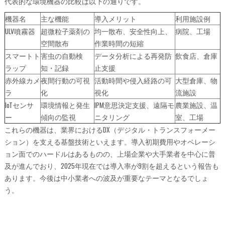
代表的な環境機器の比較は以下の通りです。
機器名
主な機能
導入メリット
利用施設例
ULV噴霧器
超微粒子薬剤の
均一散布、安全性向上、
病院、工場
空間散布
作業時間の短縮
スマートト
害虫の自動検
データ分析による再発防
飲食店、倉庫
ラップ
知・記録
止支援
赤外線カメ
夜間行動の可視
活動時間や侵入経路の可
大型倉庫、物
ラ
化
視化
流施設
IoTセンサ
環境情報と発生
IPM意思決定支援、遠隔モ
農業施設、温
ー
傾向の監視
ニタリング
室、工場
これらの機器は、業界におけるDX（デジタル・トランスフォーメー
ション）を支える基盤技術といえます。導入初期費用やオペレーシ
ョン面でのハードルはあるものの、上場企業や大手業者を中心に普
及が進んでおり、2025年現在では導入率が9割を超えるという報告も
あります。今後は中小業者への波及が重要なテーマとなるでしょ
う。