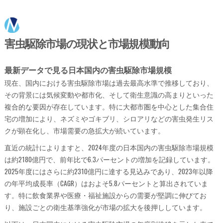
害虫駆除市場の現状と市場規模動向
最新データで見る日本国内の害虫駆除市場規模
現在、国内における害虫駆除市場は過去最高水準で推移しており、
その背景には気候変動や都市化、そして衛生意識の高まりといった
複合的な要因が存在しています。特に大都市圏を中心とした集合住
宅の増加により、ネズミやゴキブリ、シロアリなどの害虫発生リス
クが顕在化し、市場需要の急拡大が続いています。
直近の統計によりますと、2024年度の日本国内の害虫駆除市場規模
は約2180億円で、前年比で6.3パーセントの増加を記録しています。
2025年度にはさらに約2310億円に達する見込みであり、2023年以降
の年平均成長率（CAGR）はおよそ5.8パーセントと算出されていま
す。特に飲食業界や医療・福祉施設からの需要が堅調に伸びてお
り、施設ごとの衛生基準強化が市場の拡大を後押ししています。