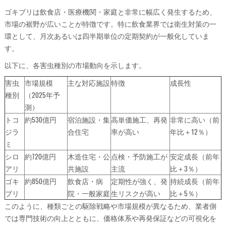
ゴキブリは飲食店・医療機関・家庭と非常に幅広く発生するため、
市場の裾野が広いことが特徴です。特に飲食業界では衛生対策の一
環として、月次あるいは四半期単位の定期契約が一般化していま
す。
以下に、各害虫種別の市場動向を示します。
害虫
市場規模
主な対応施設
特徴
成長性
種別
（2025年予
測）
トコ
約530億円
宿泊施設・集
高単価施工、再発
非常に高い（前
ジラ
合住宅
率が高い
年比＋12％）
ミ
シロ
約720億円
木造住宅・公
点検・予防施工が
安定成長（前年
アリ
共施設
主流
比＋3％）
ゴキ
約850億円
飲食店・病
定期性が強く、発
持続成長（前年
ブリ
院・一般家庭
生リスクが高い
比＋5％）
このように、種類ごとの駆除戦略や市場規模が異なるため、業者側
では専門技術の向上とともに、価格体系や再発保証などの可視化を