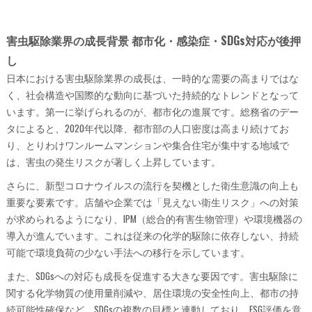
害虫駆除業界の成長背景 都市化・感染症・SDGs対応が後押
し
日本における害虫駆除業界の成長は、一時的な需要の高まりではな
く、社会構造や国際的な動向に基づいた持続的なトレンドとなって
います。第一に挙げられるのが、都市化の進展です。総務省のデー
タによると、2020年代以降、都市部の人口密度は高まり続けてお
り、とりわけワンルームマンションや集合住宅が集中する地域で
は、害虫の発生リスクが著しく上昇しています。
さらに、新型コロナウイルスの流行を契機とした衛生意識の向上も
重要な要素です。店舗や企業では「見えない衛生リスク」への対策
が求められるようになり、IPM（総合的有害生物管理）や環境機器の
導入が進んでいます。これは従来の化学的駆除に依存しない、持続
可能で環境負荷の少ない手法への移行を示しています。
また、SDGsへの対応も成長を促進する大きな要因です。害虫駆除に
関する化学物質の使用量削減や、居住環境の安全性向上、都市の持
続可能性確保など、SDGsの複数の目標と連動しており、ESG評価を意