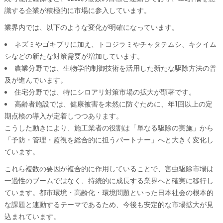
識する企業が積極的に市場に参入しています。
業界内では、以下のような変化が明確になっています。
ネズミやゴキブリに加え、トコジラミやチャタテムシ、キクイム
シなどの新たな対策需要が増加しています。
農業分野では、生物学的制御技術を活用した新たな駆除方法の普
及が進んでいます。
住宅分野では、特にシロアリ対策市場の拡大が顕著です。
高齢者施設では、健康被害を未然に防ぐために、年1回以上の定
期点検の導入が定着しつつあります。
こうした動きにより、施工業者の役割は「単なる駆除の実施」から
「予防・管理・監視を総合的に担うパートナー」へと大きく変化し
ています。
これら複数の要因が複合的に作用していることで、害虫駆除市場は
一過性のブームではなく、持続的に成長する業界へと確実に移行し
ています。都市環境・高齢化・環境問題といった日本社会の根本的
な課題と連動するテーマであるため、今後も安定的な市場拡大が見
込まれています。