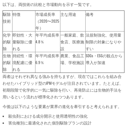
以下は、両技術の比較と市場動向を示す一覧です。
駆除
特徴
市場成長率
主な用途
備考
技術
（2020〜2025
年）
化学
即効性・大
年平均成長率
一般家庭、飲
法規制強化、使用量
的駆
量駆除に優
4.8％
食店、医療施
制限の対象になりや
除
れる
設
すい
生物
持続性・環
年平均成長率
農業、食品工
SDGs・ESGの観点から
的駆
境配慮に優
6.9％
場、学校施設
導入が加速
除
れる
両者はそれぞれ異なる強みを持ちますが、現在ではこれらを組み合
わせたハイブリッド型のIPMモデルが注目されています。たとえば、
初期段階で化学的に一気に駆除を行い、再発防止には生物的手法を
用いるという流れが標準化されつつあります。
今後は以下のような要素が業界の進化を牽引すると考えられます。
殺虫剤における成分開示と使用透明性の強化
害虫種別に最適化された個別駆除プランの設計