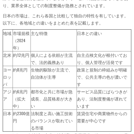
り、業界全体としての制度整備が急務とされています。
日本の市場は、これら各国と比較して独自の特性を有しています。
以下に、各地域との違いをまとめた表を記載します。
地域
市場規模
主な特徴
日本との違い
（2024
年）
北米
約12兆円
個人による依頼が主流
自主点検文化が根付いてお
で、法的義務あり
り、個人管理が活発です
ヨー
約8兆円
生物的駆除が主流で、
政策と規制の枠組みが明確
ロッ
自治体が主導
で、公共主導の色が濃いで
パ
す
アジ
約6兆円
都市化と共に市場が急
サービス品質にばらつきが
ア
（拡大
成長、品質格差が大き
あり、法制度整備が遅れて
中）
い
います
日本
約2300億
法制度と高い施工技術
賃貸住宅や商業物件からの
円
のバランスが取れてい
需要が中心です
る市場