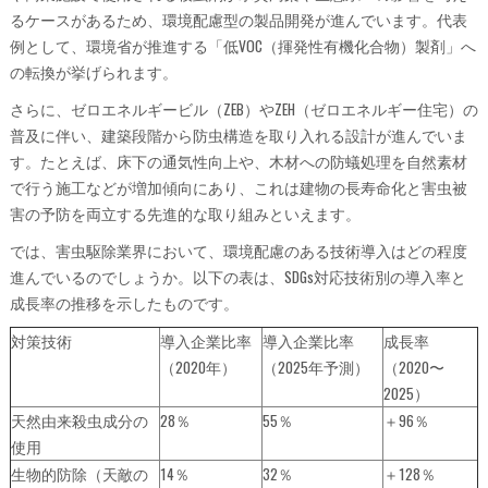
るケースがあるため、環境配慮型の製品開発が進んでいます。代表
例として、環境省が推進する「低VOC（揮発性有機化合物）製剤」へ
の転換が挙げられます。
さらに、ゼロエネルギービル（ZEB）やZEH（ゼロエネルギー住宅）の
普及に伴い、建築段階から防虫構造を取り入れる設計が進んでいま
す。たとえば、床下の通気性向上や、木材への防蟻処理を自然素材
で行う施工などが増加傾向にあり、これは建物の長寿命化と害虫被
害の予防を両立する先進的な取り組みといえます。
では、害虫駆除業界において、環境配慮のある技術導入はどの程度
進んでいるのでしょうか。以下の表は、SDGs対応技術別の導入率と
成長率の推移を示したものです。
対策技術
導入企業比率
導入企業比率
成長率
（2020年）
（2025年予測）
（2020〜
2025）
天然由来殺虫成分の
28％
55％
＋96％
使用
生物的防除（天敵の
14％
32％
＋128％