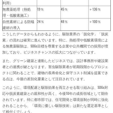
利用）
無農薬処理（熱処
19％
45％
＋136％
理・低酸素施工）
自然素材による防蟻
24％
48％
＋100％
建材の導入
こうしたデータからもわかるように、駆除業界の「脱化学」「脱炭
素」の流れは確実に進んでいます。特に、熱処理や低酸素環境によ
る無農薬駆除は、SDGs目標を尊重する企業や公共機関での採用が増
加しており、ビジネスチャンスの拡大につながっています。
また、グリーン建築と連動したビジネスでは、設計事務所や建設業
者との連携が鍵となります。害虫駆除業者が初期段階からプロジェ
クトに関わることで、建物の長寿命化と保守コスト削減を提案でき
る点は、今後の差別化要素として注目されています。
このように、環境配慮と駆除効果を両立させる取り組みは、SDGs対
応や脱炭素建築との親和性が高く、今後10年の成長領域として期待
されています。特に都市部では、住宅開発と環境規制が同時に強化
されることから、「環境に優しい駆除技術」は新たな選定基準とし
て根付くでしょう。