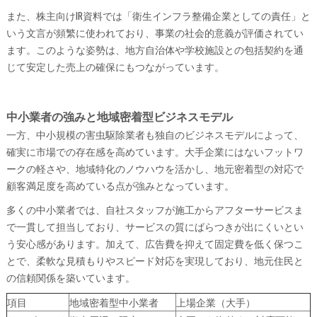
また、株主向けIR資料では「衛生インフラ整備企業としての責任」と
いう文言が頻繁に使われており、事業の社会的意義が評価されてい
ます。このような姿勢は、地方自治体や学校施設との包括契約を通
じて安定した売上の確保にもつながっています。
中小業者の強みと地域密着型ビジネスモデル
一方、中小規模の害虫駆除業者も独自のビジネスモデルによって、
確実に市場での存在感を高めています。大手企業にはないフットワ
ークの軽さや、地域特化のノウハウを活かし、地元密着型の対応で
顧客満足度を高めている点が強みとなっています。
多くの中小業者では、自社スタッフが施工からアフターサービスま
で一貫して担当しており、サービスの質にばらつきが出にくいとい
う安心感があります。加えて、広告費を抑えて固定費を低く保つこ
とで、柔軟な見積もりやスピード対応を実現しており、地元住民と
の信頼関係を築いています。
項目
地域密着型中小業者
上場企業（大手）