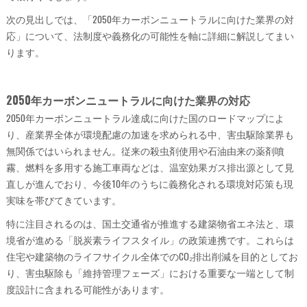
次の見出しでは、「2050年カーボンニュートラルに向けた業界の対
応」について、法制度や義務化の可能性を軸に詳細に解説してまい
ります。
2050年カーボンニュートラルに向けた業界の対応
2050年カーボンニュートラル達成に向けた国のロードマップによ
り、産業界全体が環境配慮の加速を求められる中、害虫駆除業界も
無関係ではいられません。従来の殺虫剤使用や石油由来の薬剤噴
霧、燃料を多用する施工車両などは、温室効果ガス排出源として見
直しが進んでおり、今後10年のうちに義務化される環境対応策も現
実味を帯びてきています。
特に注目されるのは、国土交通省が推進する建築物省エネ法と、環
境省が進める「脱炭素ライフスタイル」の政策連携です。これらは
住宅や建築物のライフサイクル全体でのCO₂排出削減を目的としてお
り、害虫駆除も「維持管理フェーズ」における重要な一端として制
度設計に含まれる可能性があります。