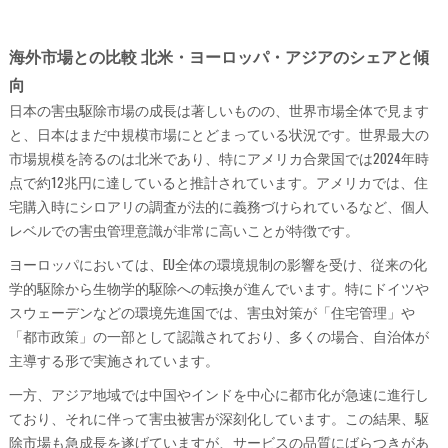
海外市場との比較 北米・ヨーロッパ・アジアのシェアと傾
向
日本の害虫駆除市場の成長は著しいものの、世界市場全体で見ます
と、日本はまだ中規模市場にとどまっている状況です。世界最大の
市場規模を誇るのは北米であり、特にアメリカ合衆国では2024年時
点で約12兆円に達していると推計されています。アメリカでは、住
宅購入時にシロアリの調査が法的に義務づけられているなど、個人
レベルでの害虫管理意識が非常に高いことが特徴です。
ヨーロッパにおいては、EU全体の環境規制の影響を受け、従来の化
学的駆除から生物学的駆除への転換が進んでいます。特にドイツや
スウェーデンなどの環境先進国では、害虫対策が「住宅管理」や
「都市政策」の一部として認識されており、多くの場合、自治体が
主導する形で実施されています。
一方、アジア地域では中国やインドを中心に都市化が急速に進行し
ており、それに伴って害虫被害が深刻化しています。この結果、駆
除市場も急成長を遂げていますが、サービスの品質にばらつきがあ