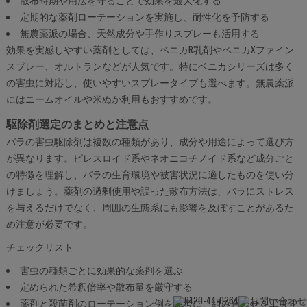
定期的な薬剤ローテーションを実施し、耐性化を予防する
無農薬派の場合、天然成分や手作りスプレーも活用する
効果を実感しやすい薬剤としては、ベニカR乳剤やベニカXファイン
スプレー、オルトランなどが人気です。特にベニカシリーズは多く
の害虫に対応し、使いやすいスプレータイプも選べます。無農薬派
にはニームオイルや米ぬか利用もおすすめです。
駆除剤選定のまとめと注意点
バラの害虫駆除剤は複数の種類があり、成分や用途によって選び方
が異なります。ピレスロイド系やネオニコチノイド系など成分ごと
の特徴を理解し、バラの生育環境や被害状況に適したものを使い分
けましょう。薬剤の過剰使用や誤った散布方法は、バラにストレス
を与えるだけでなく、周囲の生態系にも影響を及ぼすことがあるた
め注意が必要です。
チェックリスト
害虫の種類ごとに効果的な薬剤を選ぶ
定められた希釈倍率や散布量を厳守する
薬剤と殺菌剤のローテーション例を参考に、組み合わせを工夫す