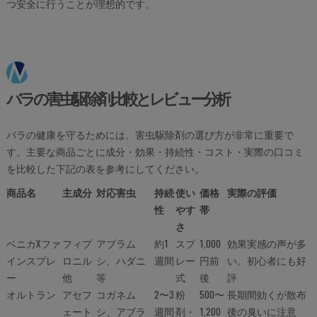
つ安全に行うことが理想的です。
バラの害虫駆除剤比較とレビュー分析
バラの健康を守るためには、害虫駆除剤の選び方が非常に重要で
す。主要な商品ごとに成分・効果・持続性・コスト・実際の口コミ
を比較した下記の表を参考にしてください。
商品名
主成分
対応害虫
持続
使い
価格
実際の評価
性
やす
帯
さ
ベニカXファ
フィプ
アブラム
約1
スプ
1,000
効果実感の声が多
インスプレ
ロニル
シ、ハダニ
週間
レー
円前
い。初心者にも好
ー
他
等
式
後
評
オルトラン
アセフ
コガネム
2〜3
粉
500〜
長期間効くが散布
ェート
シ、アブラ
週間
剤・
1,200
後の臭いに注意