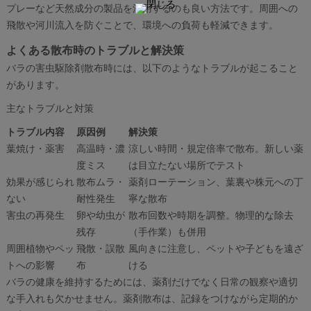
プレーなど天然成分の製品を活用するのも良い方法です。周囲への
飛散や河川流入を防ぐことで、環境への負荷も軽減できます。
よくある散布時のトラブルと解決策
バラの害虫駆除剤散布時には、以下のようなトラブルが起こること
があります。
主なトラブルと対策
トラブル内容
原因例
解決策
葉焼け・薬害
高温時・濃
涼しい時間・規定倍率で散布。新しい薬
度ミス
は目立たない場所でテスト
効果が感じられ
散布ムラ・
薬剤ローテーション、葉裏や株元への丁
ない
耐性発生
寧な散布
害虫の再発生
卵や幼虫が
散布回数や時期を調整。物理的な除去
残存
（手作業）も併用
周囲植物やペッ
飛散・誤散
風向きに注意し、ペットや子どもを遠ざ
トへの影響
布
ける
バラの健康を維持するためには、薬剤だけでなく日常の観察や適切
な手入れも欠かせません。薬剤散布は、記録をつけながら定期的か