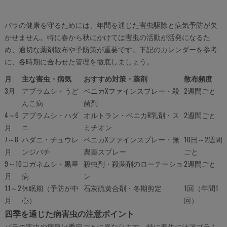
バラの健康を守るためには、年間を通じた害虫駆除と病気予防が欠
かせません。特に春から秋にかけては害虫の活動が活発になるた
め、適切な薬剤散布や予防策が重要です。下記のカレンダーを参考
に、各時期に合わせた管理を徹底しましょう。
月
主な害虫・病気
おすすめ対策・薬剤
散布頻度
3月
アブラムシ・うど
ベニカXファインスプレー・殺
2週間ごと
んこ病
菌剤
4～6
アブラムシ・ハダ
オルトラン・ベニカR乳剤・ス
2週間ごと
月
ニ
ミチオン
7～8
ハダニ・チュウレ
ベニカXファインスプレー・無
10日～2週間
月
ンジバチ
農薬スプレー
ごと
9～10
コガネムシ・黒星
殺虫剤・殺菌剤のローテーショ
2週間ごと
月
病
ン
11～2
休眠期（予防が中
石灰硫黄合剤・冬期剪定
1回（年間1
月
心）
回）
四季を通じた病害虫の注意ポイント
バラの害虫や病気は季節ごとに異なります。特に春先にはアブラム