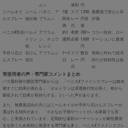
ムシ
液剤
円
ニームオイ
ニーム
ハダニ、ア
1週
スプ
1,200
無農薬で安心と高
ルスプレー
抽出物
ブラムシ
間未
レー
円前
評価
満
式
後
ベニカR乳剤
ペルメ
アブラム
約1
希釈
700〜
コスパ良好、ロー
トリン
シ、チュウ
週間
必要
1,000
テーションに最適
他
レンジ
円
手作り石け
石けん
アブラムシ
1〜2
スプ
数百
簡単に作れて経済
んスプレー
成分
日
レー
円
的だが持続性は低
式
め
実使用者の声・専門家コメントまとめ
バラ愛好家や園芸専門家からは、「ベニカXファインスプレーは散布
後すぐに効果が表れる」「オルトランは浸透移行性が高く、根から
吸収されて効果が長持ちする」といった声があります。
また、無農薬志向の方にはニームオイルや手作り石けんスプレーが
選ばれる傾向があり、「小さなお子様やペットがいる家庭でも安
心」と実感されています。定期的な薬剤ローテーションが耐性菌発
生を防ぐため有効と推奨する専門家も多く、ベニカXファインスプレ