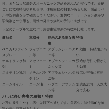
性、または天然成分のオーガニック製品を選ぶのが安心です。薬剤
ごとに散布時期や希釈倍率、使用回数の制限があるため、製品ラベ
ルや説明書を必ず確認してください。適切なローテーション散布や
殺菌剤との併用も、耐性の発生や病気の予防に有効です。
下記のテーブルで主なバラ用害虫駆除剤の特徴を比較します。
商品名
主成分
効果のある主な害
特徴
虫
ベニカXファイン
フィプロニ
アブラムシ・ハダ
即効性・持続性が高
スプレー
ル等
ニ等
い
オルトラン水和
アセフェー
アブラムシ・コガ
浸透移行性で根から
剤
ト
ネムシ等
も効果
スミチオン乳剤
メチルパラ
アブラムシ・ハダ
幅広い害虫に有効
チオン
ニ等
ニームオイル
ニーム油
ハダニ・アブラム
無農薬志向・天然成
シ等
分で安心
バラに多い害虫の種類と特徴
バラに発生しやすい害虫は以下の通りです。各害虫には特徴的な被
害や発生時期があります。