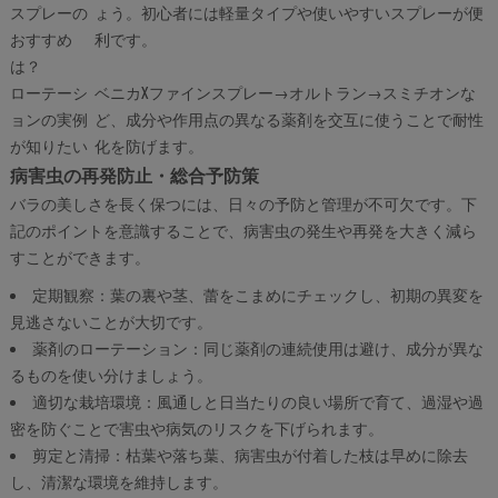
スプレーの
ょう。初心者には軽量タイプや使いやすいスプレーが便
おすすめ
利です。
は？
ローテーシ
ベニカXファインスプレー→オルトラン→スミチオンな
ョンの実例
ど、成分や作用点の異なる薬剤を交互に使うことで耐性
が知りたい
化を防げます。
病害虫の再発防止・総合予防策
バラの美しさを長く保つには、日々の予防と管理が不可欠です。下
記のポイントを意識することで、病害虫の発生や再発を大きく減ら
すことができます。
定期観察：葉の裏や茎、蕾をこまめにチェックし、初期の異変を
見逃さないことが大切です。
薬剤のローテーション：同じ薬剤の連続使用は避け、成分が異な
るものを使い分けましょう。
適切な栽培環境：風通しと日当たりの良い場所で育て、過湿や過
密を防ぐことで害虫や病気のリスクを下げられます。
剪定と清掃：枯葉や落ち葉、病害虫が付着した枝は早めに除去
し、清潔な環境を維持します。