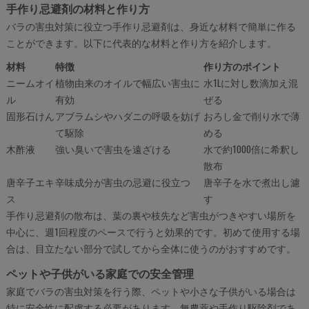
手作り忌避剤の材料と作り方
バラの害虫対策に役立つ手作り忌避剤は、身近な材料で簡単に作る
ことができます。以下に代表的な材料と作り方を紹介します。
材料
特徴
作り方のポイント
ニームオイ
植物由来のオイルで幅広い害虫に
水1Lに対し数滴加え混
ル
有効
ぜる
固形石けん
アブラムシやハダニの呼吸を妨げ
おろし金で削り水で薄
て駆除
める
木酢液
強い臭いで害虫を遠ざける
水で約1000倍に希釈し
散布
唐辛子エキ
辛味成分が害虫の忌避に役立つ
唐辛子を水で煮出し濾
ス
す
手作り忌避剤の散布は、葉の裏や枝先など害虫がつきやすい場所を
中心に、週1回程度のペースで行うと効果的です。初めて使用する場
合は、目立たない部分で試してから全体に使うのがおすすめです。
ペットや子供がいる家庭での安全管理
家庭でバラの害虫対策を行う際、ペットや小さな子供がいる場合は
特に安全性に配慮する必要があります。無農薬や手作り駆除剤であ