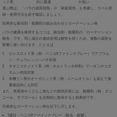
ック系
向に最適
や低い
選ぶ際は、「バラの成長段階」や「家庭環境」も考慮し、ラベル登
録・使用方法を必ず確認しましょう。
効果的な殺虫剤・殺菌剤の組み合わせとローテーション例
バラの健康を維持するコツは、殺虫剤・殺菌剤の「ローテーション
散布」です。同じ成分の連続使用は耐性を招くため、複数の薬剤を
順番に使い分けます。たとえば
ピレスロイド系（例：ベニカXファインスプレー）でアブラム
シ・チュウレンジハバチ対策
ネオニコチノイド系（例：オルトラン水和剤）でハダニやコガ
ネムシ幼虫対策
有機リン系やオーガニック系（例：ニームオイル）も加えて無
農薬志向にも対応
また、黒星病やうどんこ病などの病気対策には、殺菌剤（例：ダコ
ニール、サプロール）を定期的に散布すると効果的です。
代表的なローテーション例を以下に示します。
1週目：ベニカXファインスプレー（殺虫・殺菌）