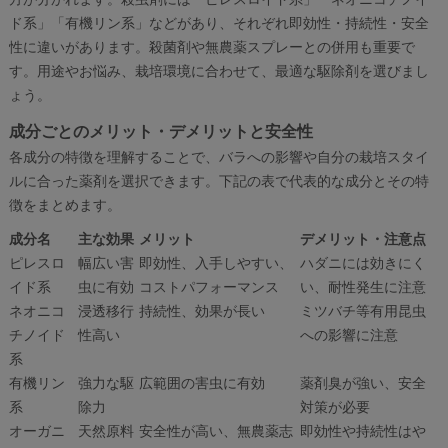
ド系」「有機リン系」などがあり、それぞれ即効性・持続性・安全
性に違いがあります。殺菌剤や無農薬スプレーとの併用も重要で
す。用途やお悩み、栽培環境に合わせて、最適な駆除剤を選びまし
ょう。
成分ごとのメリット・デメリットと安全性
各成分の特徴を理解することで、バラへの影響や自分の栽培スタイ
ルに合った薬剤を選択できます。下記の表で代表的な成分とその特
徴をまとめます。
成分名
主な効果
メリット
デメリット・注意点
ピレスロ
幅広い害
即効性、入手しやすい、
ハダニには効きにく
イド系
虫に有効
コストパフォーマンス
い、耐性発生に注意
ネオニコ
浸透移行
持続性、効果が長い
ミツバチ等有用昆虫
チノイド
性高い
への影響に注意
系
有機リン
強力な駆
広範囲の害虫に有効
薬剤臭が強い、安全
系
除力
対策が必要
オーガニ
天然原料
安全性が高い、無農薬志
即効性や持続性はや