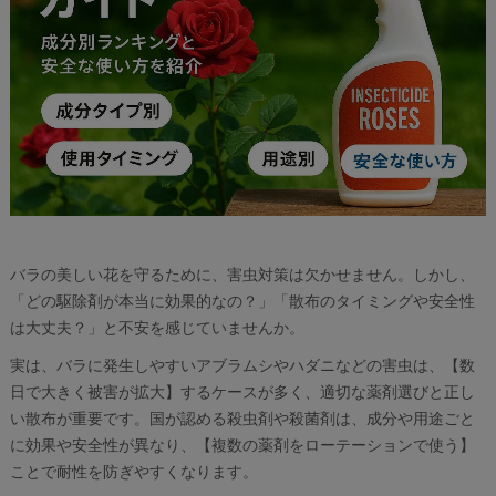
バラの美しい花を守るために、害虫対策は欠かせません。しかし、
「どの駆除剤が本当に効果的なの？」「散布のタイミングや安全性
は大丈夫？」と不安を感じていませんか。
実は、バラに発生しやすいアブラムシやハダニなどの害虫は、【数
日で大きく被害が拡大】するケースが多く、適切な薬剤選びと正し
い散布が重要です。国が認める殺虫剤や殺菌剤は、成分や用途ごと
に効果や安全性が異なり、【複数の薬剤をローテーションで使う】
ことで耐性を防ぎやすくなります。