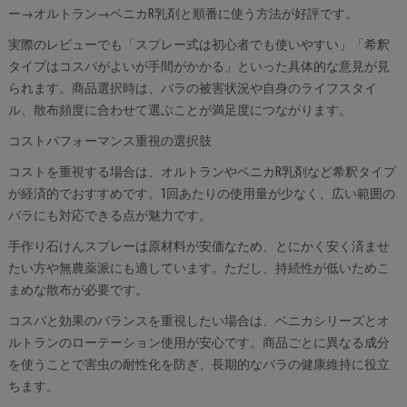
ー→オルトラン→ベニカR乳剤と順番に使う方法が好評です。
実際のレビューでも「スプレー式は初心者でも使いやすい」「希釈
タイプはコスパがよいが手間がかかる」といった具体的な意見が見
られます。商品選択時は、バラの被害状況や自身のライフスタイ
ル、散布頻度に合わせて選ぶことが満足度につながります。
コストパフォーマンス重視の選択肢
コストを重視する場合は、オルトランやベニカR乳剤など希釈タイプ
が経済的でおすすめです。1回あたりの使用量が少なく、広い範囲の
バラにも対応できる点が魅力です。
手作り石けんスプレーは原材料が安価なため、とにかく安く済ませ
たい方や無農薬派にも適しています。ただし、持続性が低いためこ
まめな散布が必要です。
コスパと効果のバランスを重視したい場合は、ベニカシリーズとオ
ルトランのローテーション使用が安心です。商品ごとに異なる成分
を使うことで害虫の耐性化を防ぎ、長期的なバラの健康維持に役立
ちます。