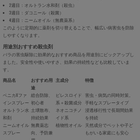
2週目：オルトラン水和剤（殺虫）
3週目：ダコニール（殺菌）
4週目：ニームオイル（無農薬系）
このように定期的に薬剤を切り替えることで、幅広い病害虫を防除
しやすくなります。
用途別おすすめ殺虫剤
バラの害虫駆除に効果的なおすすめ商品を用途別にピックアップし
ました。安全性や使いやすさ、効果の持続性なども比較していま
す。
商品名
おすすめ用
主成分
特徴
途
ベニカXファ
総合防除、
ピレスロイド
害虫・病気の同時対策。
インスプレー
初心者
系＋殺菌成分
手軽なスプレータイプ
オルトラン水
土壌散布、
ネオニコチノ
浸透移行性で長期間効果
和剤
持続効果
イド系
を持続
ニームオイル
無農薬志
植物性オイル
天然成分でペットや子ど
スプレー
向、予防兼
もがいる家庭にも安心
用