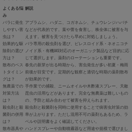
よくある悩
解説
み
バラに発生
アブラムシ、ハダニ、コガネムシ、チュウレンジハバチ
しやすい害
などが代表的です。葉や蕾を食害し、株全体に被害を与
虫は？
えます。被害を見つけたら早めに対処しましょう。
効果的な駆
バラ専用の殺虫剤を選び、ピレスロイド系・ネオニコチ
除剤の選び
ノイド系・有機JAS対応のオーガニック製品など目的に応
方は？
じて選択します。薬剤のローテーションも重要です。
散布のベス
春先の新芽が出る時期から、害虫発生が多い初夏・梅雨
トタイミン
前後が目安です。定期的な観察と適切な時期の薬剤散布
グは？
が効果的です。
無農薬での
手作業での捕殺、ニームオイルや木酢液スプレー、天敵
対策方法
昆虫の活用などがあります。完全な無農薬は難しいもの
は？
の、予防と組み合わせて被害を抑えられます。
殺虫剤と殺
殺虫剤と殺菌剤を同時に使用することで病害虫対策の効
菌剤の併用
率が上がります。ただし混用不可の薬剤もあるため、ラ
は？
ベルや説明書をよく確認してください。
散布器具や
ハンドスプレーや自動噴霧器など用途や規模で選びまし