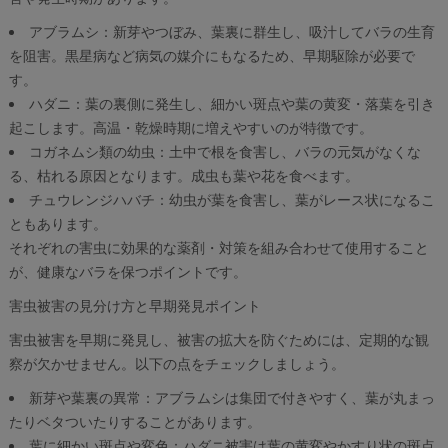
アブラムシ：新芽やつぼみ、葉裏に群生し、吸汁してバラの生育
を阻害。黒星病など病気の媒介にもなるため、早期駆除が必要で
す。
ハダニ：葉の裏側に発生し、細かい斑点や葉の黄変・落葉を引き
起こします。高温・乾燥時期に増えやすいのが特徴です。
コガネムシ類の幼虫：土中で根を食害し、バラの元気がなくな
る、枯れる原因となります。成虫も葉や花を食べます。
チュウレンジハバチ：幼虫が葉を食害し、葉がレース状になるこ
ともあります。
それぞれの害虫に効果的な薬剤・対策を組み合わせて使用すること
が、健康なバラを保つポイントです。
害虫被害の見分け方と早期発見ポイント
害虫被害を早期に発見し、被害の拡大を防ぐためには、定期的な観
察が欠かせません。以下の点をチェックしましょう。
新芽や葉裏の異常：アブラムシは集団で付きやすく、葉が丸まっ
たりベタついたりすることがあります。
葉に細かい斑点や変色：ハダニ被害は葉の黄変やかすり状の斑点