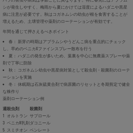
シが発生しやすく、梅雨から夏にかけては湿度によるハダニや黒星
病に注意が必要です。秋はコガネムシの幼虫が根を食害することが
増えるため、土壌管理や薬剤のローテーションが有効です。
年間を通じて押さえるべきポイント
春： 新芽の時期はアブラムシやうどんこ病を重点的にチェック
し、早めのベニカXファインスプレー散布を行う
夏： ハダニの発生が多いため、葉裏を中心に無農薬スプレーや薬
剤で丁寧に防除
秋： コガネムシ幼虫や黒星病対策として殺虫剤・殺菌剤のローテ
ーションを実施
冬： 休眠期は石灰硫黄合剤で病原菌のリセットと冬期剪定で健全
な株作り
薬剤ローテーション例
週
殺虫剤
殺菌剤
1
オルトラン
サプロール
3
ベニカR乳剤
ダコニール
5
スミチオン
ベンレート