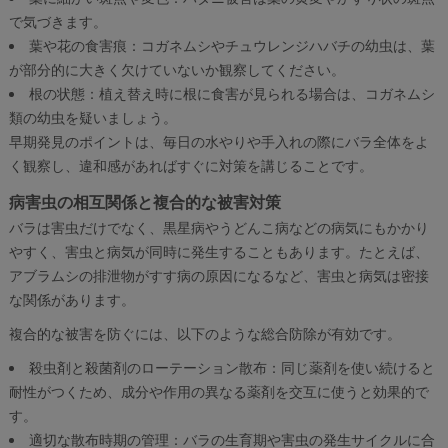
で気づきます。
葉や花の食害痕：コガネムシやチュウレンジハバチの幼虫は、葉
が部分的に大きく欠けていないか観察してください。
根の状態：植え替え時に根に食害が見られる場合は、コガネムシ
類の幼虫を疑いましょう。
早期発見のポイントは、毎日の水やりや手入れの際にバラ全体をよ
く観察し、違和感があればすぐに対策を講じることです。
病害虫の相互関係と複合的な被害対策
バラは害虫だけでなく、黒星病やうどんこ病などの病気にもかかり
やすく、害虫と病気が同時に発生することもあります。たとえば、
アブラムシの排泄物がすす病の原因になるなど、害虫と病気は密接
な関係があります。
複合的な被害を防ぐには、以下のような総合防除が有効です。
殺虫剤と殺菌剤のローテーション散布：同じ薬剤を使い続けると
耐性がつくため、成分や作用の異なる薬剤を交互に使うと効果的で
す。
適切な散布時期の管理：バラの生育期や害虫の発生サイクルに合