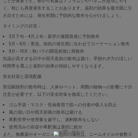
ことが重要です。春から初夏はアブラムシやハダニが急増しやす
く、秋にも再度発生することがあります。薬剤の効果を最大限に引
き出すためには、発生初期に予防的な散布を心がけましょう。
タイミングの目安：
3月下旬～4月上旬：新芽の展開直後に予防散布
5月～6月：害虫、病気の発生期に合わせてローテーション散布
9月～10月：秋バラの開花前後に再散布
気温が高すぎる日中や雨天直前の散布は避け、早朝や夕方の涼しい
時間帯を選ぶと薬剤の効果が持続しやすくなります。
安全対策と環境配慮
害虫駆除剤の散布時は、人体やペット、周囲の植物への影響に十分
注意が必要です。以下の安全対策を徹底してください。
ゴム手袋・マスク・長袖着用で肌への付着や吸入を防止
風の強い日や雨天前後の散布は避ける
希釈倍率や使用量を厳守し、過剰散布をしない
使用済みの容器や希釈液は適切に処分
また、無農薬やオーガニック志向の場合は、ニームオイルや食酢ス