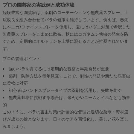
プロの園芸家の実践例と成功体験
経験豊富な園芸家は、薬剤のローテーションや無農薬スプレー、土
壌改良を組み合わせてバラの健康を維持しています。例えば、春先
にベニカXファインスプレーを使用し、夏にはハダニ対策で希釈した
無農薬スプレーをこまめに散布。秋にはコガネムシ幼虫の発生を防
ぐため、定期的にオルトランを土壌に混ぜることが推奨されていま
す。
プロの管理ポイント
強いバラを育てるには定期的な観察と早期発見が重要
薬剤・防除方法を毎年見直すことで、耐性の問題や新たな病害虫
に柔軟に対応
初心者はハンドスプレータイプの薬剤を活用し、失敗を防ぐ
無農薬栽培に挑戦する場合は、米ぬかやニームオイルなども効果
的
このように、バラの害虫対策は計画的な管理と適切な薬剤・資材選
びが成功の鍵となります。日々のケアを習慣化し、美しい花を楽し
みましょう。