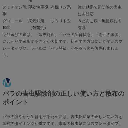
スミチオン乳
即効性重視
有機リン系
強い効果で難防除の害虫
剤
にも対応
ダコニール
病気対策
フタリド系
うどんこ病・黒星病にも
1000
（殺菌剤）
有効
商品選びの際は、「散布時期」「バラの生育状態」「周囲の環境」
に合わせて選択することが大切です。初めての方は使いやすいスプ
レータイプや、ラベルに「バラ登録」があるものを優先しましょ
う。
バラの害虫駆除剤の正しい使い方と散布の
ポイント
バラの健やかな生育を守るためには、害虫駆除剤の正しい使い方と
散布のタイミングが重要です。市販の殺虫剤にはスプレータイプ、