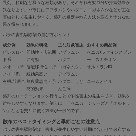
乳剤、粒剤など様々な種類があり、それぞれ有効成分や持続効果が
異なります。バラにはアブラムシやハダニ、コガネムシなどが主な
害虫として発生しやすく、薬剤の選定や散布方法を誤ると十分な効
果が得られません。
バラの害虫駆除剤の選び方ポイント
成分例
効果の特徴
主な対象害虫
おすすめ商品例
ピレスロイ
即効性・広範囲
アブラムシ、
ベニカXファインスプレ
ド系
に有効
ハダニ
ー、スミチオン
ネオニコチ
浸透移行性・持
コガネムシ、
オルトランDX
ノイド系
続効果高い
アブラムシ
有機JAS適合
無農薬志向・予
ハダニ、うど
ニームオイル
防的効果
んこ病
薬剤のローテーションを行うことで耐性害虫の発生を防ぎ、効果を
維持しやすくなります。例えば、「ベニカ」シリーズと「オルトラ
ン」などを交互に使う方法が一般的です。
散布のベストタイミングと季節ごとの注意点
バラの害虫駆除剤は、害虫が発生しやすい時期に合わせて散布する