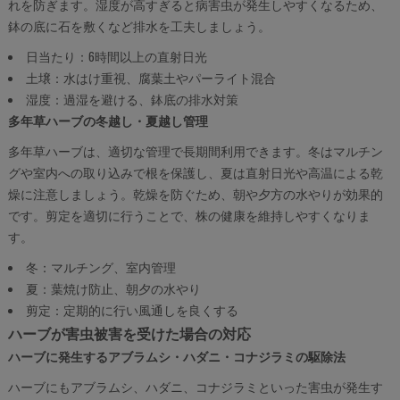
れを防ぎます。湿度が高すぎると病害虫が発生しやすくなるため、
鉢の底に石を敷くなど排水を工夫しましょう。
日当たり：6時間以上の直射日光
土壌：水はけ重視、腐葉土やパーライト混合
湿度：過湿を避ける、鉢底の排水対策
多年草ハーブの冬越し・夏越し管理
多年草ハーブは、適切な管理で長期間利用できます。冬はマルチン
グや室内への取り込みで根を保護し、夏は直射日光や高温による乾
燥に注意しましょう。乾燥を防ぐため、朝や夕方の水やりが効果的
です。剪定を適切に行うことで、株の健康を維持しやすくなりま
す。
冬：マルチング、室内管理
夏：葉焼け防止、朝夕の水やり
剪定：定期的に行い風通しを良くする
ハーブが害虫被害を受けた場合の対応
ハーブに発生するアブラムシ・ハダニ・コナジラミの駆除法
ハーブにもアブラムシ、ハダニ、コナジラミといった害虫が発生す