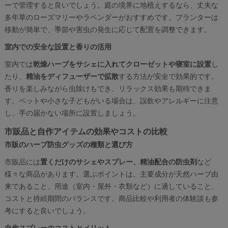
ーで管理すると良いでしょう。庭の境界に地植えするなら、丈夫な
多年草のローズマリーやラベンダーがおすすめです。プランターは
移動が簡単で、季節や害虫の発生に応じて配置を調整できます。
室内での安全な設置と香りの活用
室内では
乾燥ハーブをサシェに入れてクローゼットや寝室に設置
し
たり、
精油をディフューザーで拡散
する方法が安全で効果的です。
香りを楽しみながら虫除けもでき、リラックス効果も期待できま
す。ペットや小さな子どもがいる場合は、誤飲やアレルギーに注意
し、手の届かない場所に設置しましょう。
市販品と自作アイテムの効果やコストの比較
市販のハーブ防虫グッズの種類と選び方
市販品には
置くだけのサシェやスプレー、精油配合の防虫剤
など
様々な商品があります。選ぶポイントは、主要成分が天然ハーブ由
来であること、用途（室内・屋外・衣類など）に適していること、
コストと持続期間のバランスです。商品比較や利用者の体験談も参
考にすると良いでしょう。
自作スプレーのコストとメリット