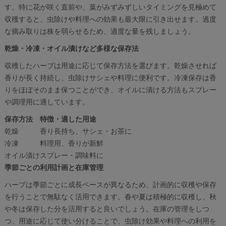
す。特に花が咲く直前や、葉がみずみずしいタイミングを見極めて
収穫すると、虫除けや料理への効果も最大限に引き出せます。過度
な摘み取りは株を弱らせるため、適度な量を残しましょう。
乾燥・冷凍・オイル漬けなど多様な保存法
収穫したハーブは用途に応じて保存方法を選びます。乾燥させれば
香りが長く持続し、虫除けサシェや料理に便利です。冷凍保存は香
りをほぼそのまま保つことができ、オイルに漬ける方法もスプレー
や調理用に適しています。
保存方法
特徴・適した用途
乾燥
香り長持ち、サシェ・お茶に
冷凍
料理用、香りが新鮮
オイル漬け
スプレー・調味料に
季節ごとの利用計画と在庫管理
ハーブは季節ごとに成長ペースが異なるため、計画的に収穫や保存
を行うことで無駄なく活用できます。春や夏は積極的に収穫し、秋
や冬は保存した分を活用すると良いでしょう。在庫の管理をしつ
つ、用途に応じて使い分けることで、虫除け効果や料理への利用を