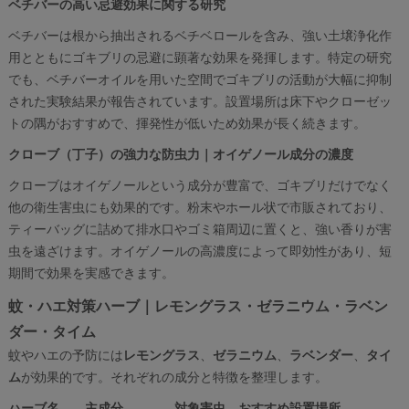
ベチバーの高い忌避効果に関する研究
ベチバーは根から抽出されるベチベロールを含み、強い土壌浄化作
用とともにゴキブリの忌避に顕著な効果を発揮します。特定の研究
でも、ベチバーオイルを用いた空間でゴキブリの活動が大幅に抑制
された実験結果が報告されています。設置場所は床下やクローゼッ
トの隅がおすすめで、揮発性が低いため効果が長く続きます。
クローブ（丁子）の強力な防虫力｜オイゲノール成分の濃度
クローブはオイゲノールという成分が豊富で、ゴキブリだけでなく
他の衛生害虫にも効果的です。粉末やホール状で市販されており、
ティーバッグに詰めて排水口やゴミ箱周辺に置くと、強い香りが害
虫を遠ざけます。オイゲノールの高濃度によって即効性があり、短
期間で効果を実感できます。
蚊・ハエ対策ハーブ｜レモングラス・ゼラニウム・ラベン
ダー・タイム
蚊やハエの予防には
レモングラス
、
ゼラニウム
、
ラベンダー
、
タイ
ム
が効果的です。それぞれの成分と特徴を整理します。
ハーブ名
主成分
対象害虫
おすすめ設置場所