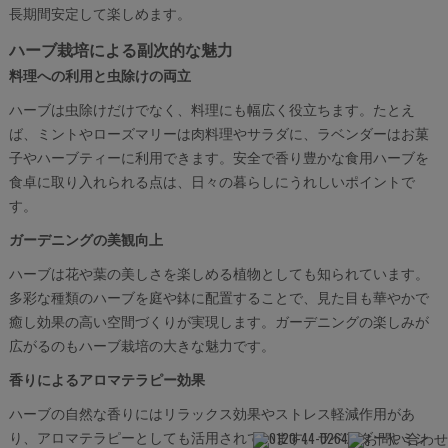
長期間安定して楽しめます。
ハーブ栽培による副次的な魅力
料理への利用と虫除けの両立
ハーブは虫除けだけでなく、料理にも幅広く役立ちます。たとえ
ば、ミントやローズマリーは肉料理やサラダに、ラベンダーはお菓
子やハーブティーに利用できます。安全で香り豊かな食用ハーブを
食卓に取り入れられる点は、日々の暮らしにうれしいポイントで
す。
ガーデニングの美観向上
ハーブは花や葉の美しさを楽しめる植物としても知られています。
多彩な種類のハーブを庭や鉢に配置することで、見た目も華やかで
癒し効果の高い空間づくりが実現します。ガーデニングの楽しみが
広がるのもハーブ栽培の大きな魅力です。
香りによるアロマテラピー効果
ハーブの自然な香りにはリラックス効果やストレス軽減作用があ
り、アロマテラピーとしても活用されています。ラベンダーやミン