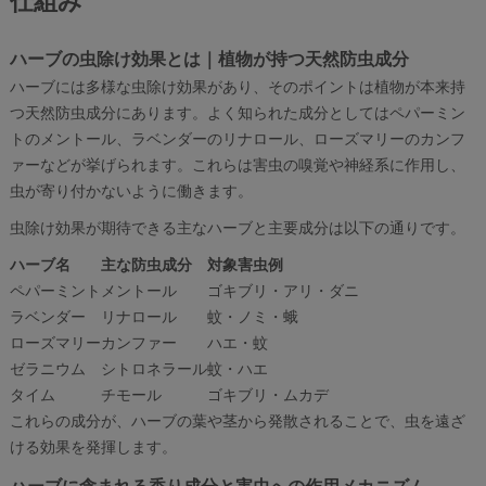
ハーブの虫除け効果とは｜植物が持つ天然防虫成分
ハーブには多様な虫除け効果があり、そのポイントは植物が本来持
つ天然防虫成分にあります。よく知られた成分としてはペパーミン
トのメントール、ラベンダーのリナロール、ローズマリーのカンフ
ァーなどが挙げられます。これらは害虫の嗅覚や神経系に作用し、
虫が寄り付かないように働きます。
虫除け効果が期待できる主なハーブと主要成分は以下の通りです。
ハーブ名
主な防虫成分
対象害虫例
ペパーミント
メントール
ゴキブリ・アリ・ダニ
ラベンダー
リナロール
蚊・ノミ・蛾
ローズマリー
カンファー
ハエ・蚊
ゼラニウム
シトロネラール
蚊・ハエ
タイム
チモール
ゴキブリ・ムカデ
これらの成分が、ハーブの葉や茎から発散されることで、虫を遠ざ
ける効果を発揮します。
ハーブに含まれる香り成分と害虫への作用メカニズム