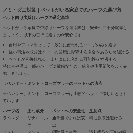
ノミ・ダニ対策｜ペットがいる家庭でのハーブの選び方
ペット向け虫除けハーブの選定基準
ペットがいる家庭で虫除けハーブを選ぶ際は、安全性に十分配慮し
ましょう。以下の基準で選ぶのが安心です。
食用やアロマ用として一般的に使われるハーブのみを選ぶ
強い精油や成分はペットの健康に影響する場合があるため避ける
ペットが直接触れる、または口に入れる可能性を考慮する
特に犬や猫は一部のハーブに敏感なため、成分や使用部位をよく確
認しましょう。
ラベンダー・ミント・ローズマリーのペットへの適応
ラベンダー、ミント、ローズマリーは比較的ペットに優しいとされ
ています。
ハーブ名
主な成分
ペットへの安全性
注意点
ラベンダー
リナロール
通常量であれば安
精油原液は避ける
等
全
ミント
メントール
摂取量に注意
過剰摂取で下痢や嘔