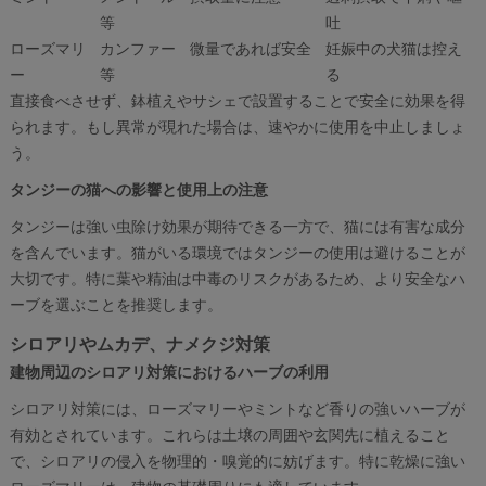
等
吐
ローズマリ
カンファー
微量であれば安全
妊娠中の犬猫は控え
ー
等
る
直接食べさせず、鉢植えやサシェで設置することで安全に効果を得
られます。もし異常が現れた場合は、速やかに使用を中止しましょ
う。
タンジーの猫への影響と使用上の注意
タンジーは強い虫除け効果が期待できる一方で、猫には有害な成分
を含んでいます。猫がいる環境ではタンジーの使用は避けることが
大切です。特に葉や精油は中毒のリスクがあるため、より安全なハ
ーブを選ぶことを推奨します。
シロアリやムカデ、ナメクジ対策
建物周辺のシロアリ対策におけるハーブの利用
シロアリ対策には、ローズマリーやミントなど香りの強いハーブが
有効とされています。これらは土壌の周囲や玄関先に植えること
で、シロアリの侵入を物理的・嗅覚的に妨げます。特に乾燥に強い
ローズマリーは、建物の基礎周りにも適しています。