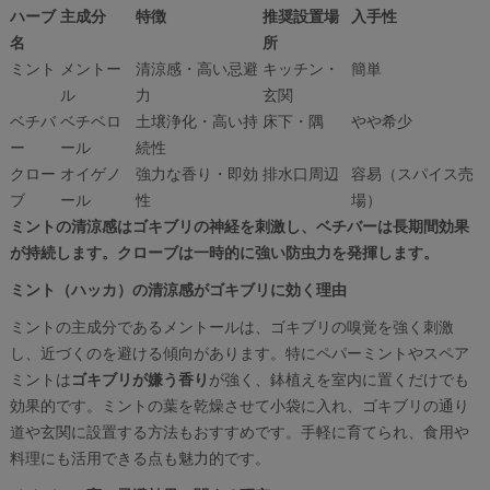
ハーブ
主成分
特徴
推奨設置場
入手性
名
所
ミント
メントー
清涼感・高い忌避
キッチン・
簡単
ル
力
玄関
ベチバ
ベチベロ
土壌浄化・高い持
床下・隅
やや希少
ー
ール
続性
クロー
オイゲノ
強力な香り・即効
排水口周辺
容易（スパイス売
ブ
ール
性
場）
ミントの清涼感はゴキブリの神経を刺激し、ベチバーは長期間効果
が持続します。クローブは一時的に強い防虫力を発揮します。
ミント（ハッカ）の清涼感がゴキブリに効く理由
ミントの主成分であるメントールは、ゴキブリの嗅覚を強く刺激
し、近づくのを避ける傾向があります。特にペパーミントやスペア
ミントは
ゴキブリが嫌う香り
が強く、鉢植えを室内に置くだけでも
効果的です。ミントの葉を乾燥させて小袋に入れ、ゴキブリの通り
道や玄関に設置する方法もおすすめです。手軽に育てられ、食用や
料理にも活用できる点も魅力的です。