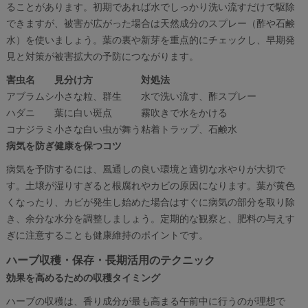
ることがあります。初期であれば水でしっかり洗い流すだけで駆除
できますが、被害が広がった場合は天然成分のスプレー（酢や石鹸
水）を使いましょう。葉の裏や新芽を重点的にチェックし、早期発
見と対策が被害拡大の予防につながります。
害虫名
見分け方
対処法
アブラムシ
小さな粒、群生
水で洗い流す、酢スプレー
ハダニ
葉に白い斑点
霧吹きで水をかける
コナジラミ
小さな白い虫が舞う
粘着トラップ、石鹸水
病気を防ぎ健康を保つコツ
病気を予防するには、風通しの良い環境と適切な水やりが大切で
す。土壌が湿りすぎると根腐れやカビの原因になります。葉が黄色
くなったり、カビが発生し始めた場合はすぐに病気の部分を取り除
き、余分な水分を調整しましょう。定期的な観察と、肥料の与えす
ぎに注意することも健康維持のポイントです。
ハーブ収穫・保存・長期活用のテクニック
効果を高めるための収穫タイミング
ハーブの収穫は、香り成分が最も高まる午前中に行うのが理想で