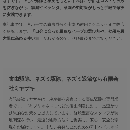
はずです。
正しい知識と根拠をもとにすれば、余計なコストや失敗
を防ぎながら、家庭やベランダ、菜園の虫対策がもっと手軽で確実
に実践できます。
本記事では、各ハーブの防虫成分や実際の使用テクニックまで幅広
く解説します。
「自分に合った最適なハーブの選び方や、効果を最
大限に高める使い方」
がわかるので、ぜひ最後までご覧ください。
害虫駆除、ネズミ駆除、ネズミ退治なら有限会
社ミヤザキ
有限会社ミヤザキは、東京都を拠点とする
害虫駆除
の専門業
者です。ゴキブリやネズミなどの害虫問題に対し、迅速かつ
効果的な対策をご提供しています。経験豊富なスタッフが現
地調査を行い、最適な駆除方法をご提案し、安心・安全な環
境をお届けします。また、再発防止のためのアドバイスやメ