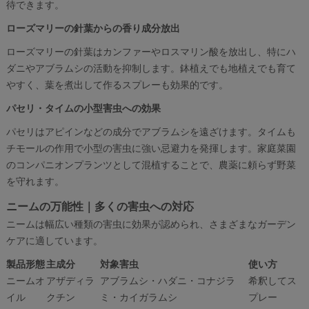
待できます。
ローズマリーの針葉からの香り成分放出
ローズマリーの針葉はカンファーやロスマリン酸を放出し、特にハ
ダニやアブラムシの活動を抑制します。鉢植えでも地植えでも育て
やすく、葉を煮出して作るスプレーも効果的です。
パセリ・タイムの小型害虫への効果
パセリはアピインなどの成分でアブラムシを遠ざけます。タイムも
チモールの作用で小型の害虫に強い忌避力を発揮します。家庭菜園
のコンパニオンプランツとして混植することで、農薬に頼らず野菜
を守れます。
ニームの万能性｜多くの害虫への対応
ニームは幅広い種類の害虫に効果が認められ、さまざまなガーデン
ケアに適しています。
製品形態
主成分
対象害虫
使い方
ニームオ
アザディラ
アブラムシ・ハダニ・コナジラ
希釈してス
イル
クチン
ミ・カイガラムシ
プレー