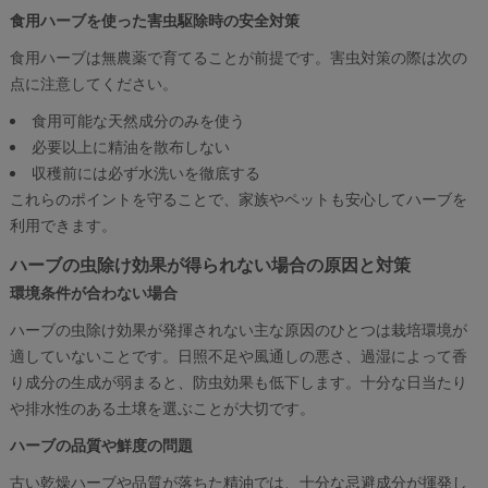
食用ハーブを使った害虫駆除時の安全対策
食用ハーブは無農薬で育てることが前提です。害虫対策の際は次の
点に注意してください。
食用可能な天然成分のみを使う
必要以上に精油を散布しない
収穫前には必ず水洗いを徹底する
これらのポイントを守ることで、家族やペットも安心してハーブを
利用できます。
ハーブの虫除け効果が得られない場合の原因と対策
環境条件が合わない場合
ハーブの虫除け効果が発揮されない主な原因のひとつは栽培環境が
適していないことです。日照不足や風通しの悪さ、過湿によって香
り成分の生成が弱まると、防虫効果も低下します。十分な日当たり
や排水性のある土壌を選ぶことが大切です。
ハーブの品質や鮮度の問題
古い乾燥ハーブや品質が落ちた精油では、十分な忌避成分が揮発し