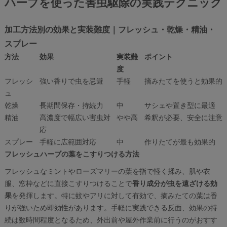
ハーブを使った害虫駆除の実践テクニック
加工方法別の効果と実装難度｜フレッシュ・乾燥・精油・
スプレー
方法
効果
実装難
ポイント
度
フレッシ
強い香りで虫を忌避
手軽
摘みたてを使うと効果的
ュ
乾燥
長期間保存・持続力
中
サシェや置き型に最適
精油
高濃度で幅広い害虫対
やや高
希釈が必要、安全に注意
応
スプレー
手軽に広範囲対応
中
作りたてが最も効果的
フレッシュハーブの葉をこすりつける方法
フレッシュなミントやローズマリーの葉を指で軽く揉み、肌や衣
服、窓枠などに直接こすりつけることで
香り成分が虫を遠ざける効
果
を発揮します。特に蚊やアリに対して有効で、摘みたての葉は香
りが強いため即効性があります。手軽に実践できる反面、効果の持
続は数時間程度となるため、外出前や屋外作業前に行うのがおすす