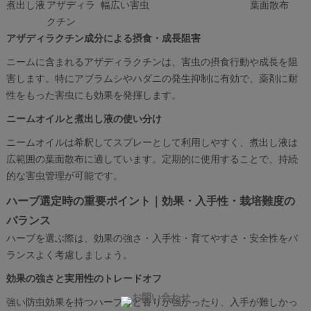
煮出し液
アザディラ
幅広い害虫
葉面散布
クチン
アザディラクチン成分による摂食・成長阻害
ニームに含まれるアザディラクチンは、害虫の摂食行動や成長を阻
害します。特にアブラムシやハダニの発生抑制に有効で、薬剤に耐
性をもった害虫にも効果を発揮します。
ニームオイルと煮出し液の使い分け
ニームオイルは希釈してスプレーとして利用しやすく、煮出し液は
広範囲の葉面散布に適しています。定期的に使用することで、持続
的な害虫管理が可能です。
ハーブ選定時の重要ポイント｜効果・入手性・栽培難度の
バランス
ハーブを選ぶ際は、効果の強さ・入手性・育てやすさ・安全性をバ
ランスよく考慮しましょう。
効果の強さと実用性のトレードオフ
強い防虫効果を持つハーブほど香りが強かったり、入手が難しかっ