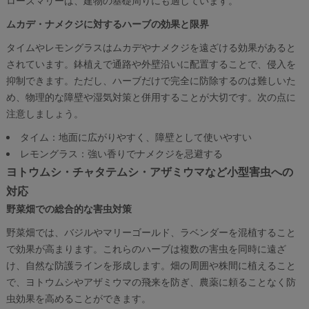
ムカデ・ナメクジに対するハーブの効果と限界
タイムやレモングラスはムカデやナメクジを遠ざける効果があると
されています。鉢植えで通路や外壁沿いに配置することで、侵入を
抑制できます。ただし、ハーブだけで完全に防除するのは難しいた
め、物理的な障壁や湿気対策と併用することが大切です。次の点に
注意しましょう。
タイム：地面に広がりやすく、障壁として使いやすい
レモングラス：強い香りでナメクジを忌避する
ヨトウムシ・チャタテムシ・アザミウマなど小型害虫への
対応
野菜畑での総合的な害虫対策
野菜畑では、バジルやマリーゴールド、ラベンダーを混植すること
で効果が高まります。これらのハーブは複数の害虫を同時に遠ざ
け、自然な防護ラインを形成します。畑の周囲や株間に植えること
で、ヨトウムシやアザミウマの飛来を防ぎ、農薬に頼ることなく防
虫効果を高めることができます。