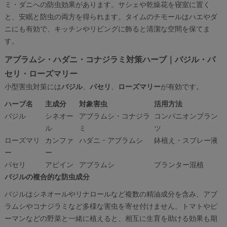
ミ・ダニへの防虫効果があります。サシェや乾燥花を寝室に置く
と、安眠と防虫の両方を得られます。タイムのチモールはハエやダ
ニにも有効で、キッチンやリビングに飾ると清潔な空間を保てま
す。
アブラムシ・ハダニ・コナジラミ対策ハーブ｜バジル・パ
セリ・ローズマリー
小型害虫対策には
バジル
、
パセリ
、
ローズマリー
が有効です。
ハーブ名
主成分
対象害虫
活用方法
バジル
シネオー
アブラムシ・コナジラ
コンパニオンプラン
ル
ミ
ツ
ローズマリ
カンファ
ハダニ・アブラムシ
鉢植え・スプレー液
ー
ー
パセリ
アピイン
アブラムシ
プランター混植
バジルの複合的な防虫成分
バジルはシネオールやリナロールなど複数の精油成分を含み、アブ
ラムシやコナジラミなど多様な害虫を寄せ付けません。トマトやピ
ーマンなどの野菜と一緒に植えると、相互に生育を助ける効果も期