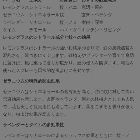
レモングラス
シトラール
蚊・ハエ
窓辺・屋外
ゼラニウム
シトロネラール
蚊
玄関・ベランダ
ラベンダー
リナロール
蚊・ノミ
室内・寝室
タイム
チモール
ハエ・ダニ
キッチン・リビング
レモングラスのシトラール成分と蚊への効果
レモングラスはシトラールの強い柑橘系の香りで、蚊の感覚器官を
混乱させ、近づきにくくします。鉢植えやプランターで育てて窓辺
に置けば、風に乗って香りが広がり、蚊の侵入を防ぎます。精油を
使ったスプレーも日常的な虫よけに有効です。
ゼラニウムの特異的防虫効果
ゼラニウムはシトロネラールの含有量が高く、特に蚊に対して高い
忌避効果を示します。玄関やベランダ、屋外の鉢植えとしても人気
で、花も美しく観賞用にも適しています。葉をこすると香りが強く
なり、虫よけ効果が高まります。
ラベンダーとタイムの多効果性
ラベンダーはリナロールによるリラックス効果とともに、蚊・ノ