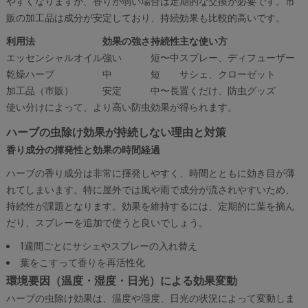
やすくなりますが、香りが弱い場合は定期的な交換が必要です。市
販の加工品は成分が安定しており、持続効果も比較的高いです。
利用法
効果の強さ
持続性
主な使い方
エッセンシャルオイル
強い
短〜中
スプレー、ディフューザー
乾燥ハーブ
中
短
サシェ、クローゼット
加工品（市販）
安定
中〜長
置くだけ、防虫グッズ
使い分けによって、より高い防虫効果が得られます。
ハーブの虫除け効果が持続しない理由と対策
香り成分の揮発性と効果の時間経過
ハーブの香り成分は非常に揮発しやすく、時間とともに効き目が薄
れてしまいます。特に屋外では風や雨で成分が流されやすいため、
持続性が課題となります。効果を維持するには、定期的に葉を摘ん
だり、スプレーを追加で使うと良いでしょう。
1週間ごとにサシェやスプレーの入れ替え
葉をこすって香りを再活性化
環境要因（温度・湿度・日光）による効果変動
ハーブの虫除け効果は、温度や湿度、日光の状況によって変動しま