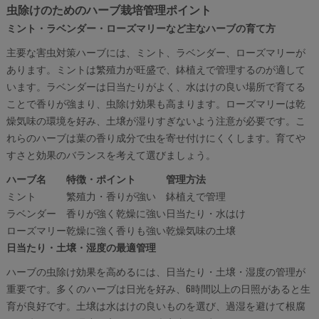
虫除けのためのハーブ栽培管理ポイント
ミント・ラベンダー・ローズマリーなど主なハーブの育て方
主要な害虫対策ハーブには、ミント、ラベンダー、ローズマリーが
あります。ミントは繁殖力が旺盛で、鉢植えで管理するのが適して
います。ラベンダーは日当たりがよく、水はけの良い場所で育てる
ことで香りが強まり、虫除け効果も高まります。ローズマリーは乾
燥気味の環境を好み、土壌が湿りすぎないよう注意が必要です。こ
れらのハーブは葉の香り成分で虫を寄せ付けにくくします。育てや
すさと効果のバランスを考えて選びましょう。
ハーブ名
特徴・ポイント
管理方法
ミント
繁殖力・香りが強い
鉢植えで管理
ラベンダー
香りが強く乾燥に強い
日当たり・水はけ
ローズマリー
乾燥に強く香りも強い
乾燥気味の土壌
日当たり・土壌・湿度の最適管理
ハーブの虫除け効果を高めるには、日当たり・土壌・湿度の管理が
重要です。多くのハーブは日光を好み、6時間以上の日照があると生
育が良好です。土壌は水はけの良いものを選び、過湿を避けて根腐