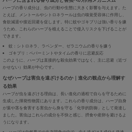
ハーブの香り成分は、虫の行動や生態に大きく影響を与えます。た
とえば、メントールやシトロネラールは虫の嗅覚受容体に作用し、
食欲減退や接近回避を促します。特に蚊やゴキブリは強い香りを嫌
うため、これらのハーブを植えることで侵入リスクを下げることが
できます。
蚊：シトロネラ、ラベンダー、ゼラニウムの香りを嫌う
ゴキブリ：ペパーミントやタイムの香りに忌避反応
このように、ハーブは直接的な殺虫効果ではなく、主に忌避（近づ
かせない）効果が中心です。
なぜハーブは害虫を遠ざけるのか｜進化の観点から理解す
る効果
ハーブが虫を遠ざける理由は、長い進化の過程で自らを守るために
生成した揮発性物質にあります。これらの香り成分は、ハーブ自身
が葉や茎を食害する害虫から身を守る「化学的防御」として発達し
ました。害虫はこれらの成分を不快と感じ、摂食や産卵を避けるよ
うになります。
ハーブは自然界での生存競争の中で、虫を遠ざける成分を発達