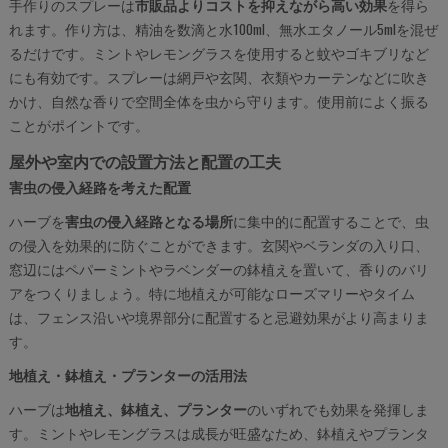
手作りのスプレーは
市販品よりコストを抑えながら高い効果
を得ら
れます。作り方は、精油を数滴と水100ml、無水エタノール5mlを混ぜ
るだけです。ミントやレモングラスを使用すると蚊やゴキブリなど
にも有効です。スプレーは網戸や玄関、衣類やカーテンなどに吹き
かけ、自然な香りで空間全体を虫から守ります。使用前によく振る
ことがポイントです。
屋外や室内での設置方法と配置の工夫
害虫の侵入経路を考えた配置
ハーブを
害虫の侵入経路となる場所
に集中的に配置することで、虫
の侵入を効果的に防ぐことができます。玄関やベランダの入り口、
窓辺にはペパーミントやラベンダーの鉢植えを置いて、香りのバリ
アをつくりましょう。特に地植えが可能なローズマリーやタイム
は、フェンス沿いや境界部分に配置すると忌避効果がより高まりま
す。
地植え・鉢植え・プランターの活用法
ハーブは
地植え、鉢植え、プランター
のいずれでも効果を発揮しま
す。ミントやレモングラスは成長が旺盛なため、鉢植えやプランタ