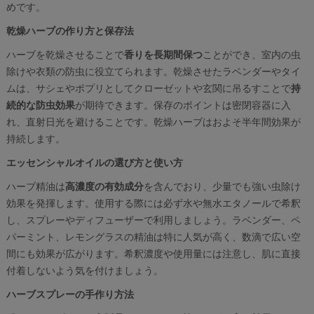
めです。
乾燥ハーブの作り方と保存法
ハーブを乾燥させることで
香りを長期間保つ
ことができ、室内の虫
除けや衣類の防虫に役立てられます。乾燥させたラベンダーやタイ
ムは、サシェやポプリとしてクローゼットや玄関に吊るすことで
持
続的な防虫効果
が期待できます。保存のポイントは密閉容器に入
れ、直射日光を避けることです。乾燥ハーブはおよそ半年間効果が
持続します。
エッセンシャルオイルの選び方と使い方
ハーブ精油は
高濃度の有効成分
を含んでおり、少量でも強い虫除け
効果を発揮します。使用する際には必ず水や無水エタノールで希釈
し、スプレーやディフューザーで利用しましょう。ラベンダー、ペ
パーミント、レモングラスの精油は特に人気が高く、数滴で広い空
間にも効果が広がります。希釈濃度や使用量には注意し、肌に直接
付着しないよう気を付けましょう。
ハーブスプレーの手作り方法