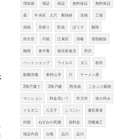
増改築
保証
保証
無料保証
無料保証
薬
中央区 土穴 断熱材
見積
工場
池袋
見積り
防鼠
ぼうそ
駆除
所沢市
不眠
江東区
消毒
害獣駆除
梅雨
食中毒
港区飲食店
所沢
ペットショップ
ウイルス
ダニ
柏市
所
殺菌消毒
東村山市
穴
ラーメン屋
2階戸建て
2階戸建
西池袋
ごきぶり駆除
マンション
料金高い？
市川市
体の痒み
イエダニ
八王子
しつこい
優良業者
封鎖
ねずみの死骸
低料金
消毒施工
か
保証内容
台風
品川
品川
知