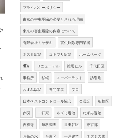
プライバシーポリシー
東京の害虫駆除の必要とされる理由
や
東京の害虫駆除の内容について
キ
有限会社ミヤザキ
害虫駆除専門業者
ま
ネズミ駆除
ゴキブリ駆除
ホームページ
NEW
リニューアル
雑居ビル
千代田区
れ
事務所
移転
スーパーラット
誘引剤
依
ねずみ駆除
専門業者
プロ
日本ペストコントロール協会
会員証
板橋区
赤羽
一軒家
ネズミ退治
ねずみ退治
に
吉祥寺
無料調査
世田谷区
東京都
お茶の水
台東区
一戸建て
ネズミの糞