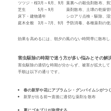
ツツジ・桜
3月～6月、9月
葉裏への殺虫剤散布、剪
芝生
5月～9月
薬剤散布、土壌の乾燥管
床下・建物
通年
シロアリ点検・駆除、湿
庭木全般
3月～7月、9月
予防消毒、各種薬剤の使
効果を高めるには、朝夕の風のない時間帯に散布し
害虫駆除の時期で迷う方が多い悩みとその解
害虫駆除の適切な時期が分からず、被害が拡大して
手順は以下の通りです。
春の新芽や花にアブラムシ・グンバイムシがつ
新芽が出る前〜直後に適切な薬剤を散布
夏にゴキブリが急増する