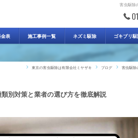
害虫駆除
0
ブログ
料金表
施工事例一覧
ネズミ駆除
ゴキブリ駆
東京の害虫駆除は有限会社ミヤザキ
ブログ
害虫駆除
種類別対策と業者の選び方を徹底解説