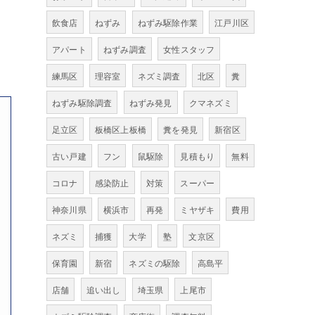
飲食店
ねずみ
ねずみ駆除作業
江戸川区
アパート
ねずみ調査
女性スタッフ
練馬区
理容室
ネズミ調査
北区
糞
ねずみ駆除調査
ねずみ発見
クマネズミ
足立区
板橋区上板橋
糞を発見
新宿区
古い戸建
フン
鼠駆除
見積もり
無料
コロナ
感染防止
対策
スーパー
神奈川県
横浜市
再発
ミヤザキ
費用
ネズミ
捕獲
大学
塾
文京区
保育園
新宿
ネズミの駆除
高島平
店舗
追い出し
埼玉県
上尾市