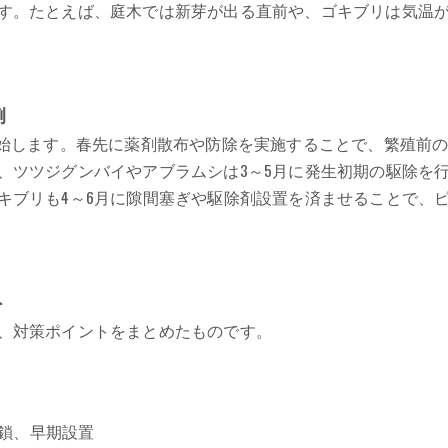
す。たとえば、庭木では新芽が出る直前や、ゴキブリは気温
例
開始します。春先に薬剤散布や防除を実施することで、繁殖前
、ツツジグンバイやアブラムシは3～5月に発生初期の駆除を
キブリも4～6月に隙間塞ぎや駆除剤設置を済ませることで、
ト
、対策ポイントをまとめたものです。
鎖、早期設置