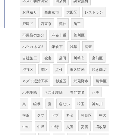
ネズミ駆除調査
商店街
調査無料
お見積り
西東京市
大田区
レストラン
戸建て
西東京
流れ
施工
不用品の処分
麻布十番
荒川区
ハツカネズミ
鎌倉市
浅草
調査
自社施工
被害
蒲田
川崎市
宮前区
渋谷区
港区
点検
東久留米
焼き肉店
ネズミ退治工事
杉並区
武蔵野市
葛飾区
ハチ駆除
ネズミ駆除 専門業者
ハチ
巣
凶暴
夏
危ない
埼玉
神奈川
横浜
クマ
ドブ
料金
豊島区
中の
中の
中野
中野
災害
災害
増改築