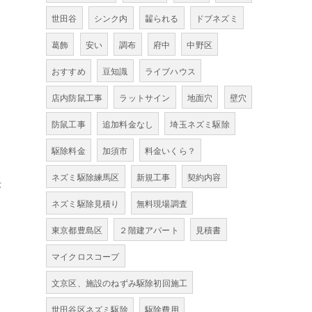
世田谷
シンク内
齧られる
ドブネズミ
葛飾
安い
調布
府中
中野区
おすすめ
豆知識
ライブハウス
店内防鼠工事
ラットサイン
地面穴
壁穴
防鼠工事
追加料金なし
埼玉ネズミ駆除
駆除料金
加須市
料金いくら？
ネズミ駆除練馬区
新規工事
契約内容
決
ネズミ駆除見積り
無料現場調査
東京都豊島区
２階建アパート
見積書
マイクロスコープ
文京区、施設のねずみ駆除初回施工
世田谷区ネズミ駆除
駆除費用