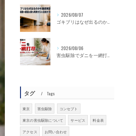
2026/08/07
ゴキブリはなぜ出るのかを徹底解説！侵入経路や原因を断ち再発ゼロを目指す対策
2026/08/06
害虫駆除でダニを一網打尽に！種類別対策とスプレーやくん煙の実践ガイド
タグ
Tags
東京
害虫駆除
コンセプト
東京の害虫駆除について
サービス
料金表
アクセス
お問い合わせ