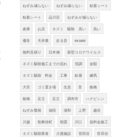
が
ねずみ減らない
ねずみ減らない
粘着シート
粘着シート
品川区
ねずみが減らない
倉庫
お店
ネズミ 駆除 高い
高い
優良
天井裏
走る音
nezumi
の
行
無料見積り
日本橋
新型コロナウイルス
ピ
ネズミ駆除施工までの流れ
現調
金額
ネズミ駆除 料金
工事
粘着
練馬
大宮
ゴミ置き場
生息
音
板橋
板橋
足立
足立
調布市
ハクビシン
ねずみ繁殖
値段
浦和
上野
越谷
川越
歌舞伎町
朝霞
川口
低料金施工
ネズミ駆除業者
介護施設
世田谷
世田谷