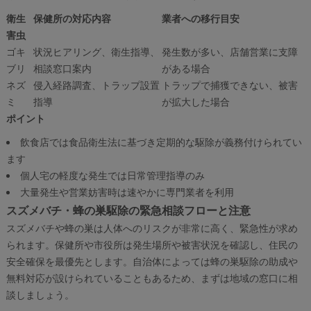
衛生
保健所の対応内容
業者への移行目安
害虫
ゴキ
状況ヒアリング、衛生指導、
発生数が多い、店舗営業に支障
ブリ
相談窓口案内
がある場合
ネズ
侵入経路調査、トラップ設置
トラップで捕獲できない、被害
ミ
指導
が拡大した場合
ポイント
飲食店では食品衛生法に基づき定期的な駆除が義務付けられてい
ます
個人宅の軽度な発生では日常管理指導のみ
大量発生や営業妨害時は速やかに専門業者を利用
スズメバチ・蜂の巣駆除の緊急相談フローと注意
スズメバチや蜂の巣は人体へのリスクが非常に高く、緊急性が求め
られます。保健所や市役所は発生場所や被害状況を確認し、住民の
安全確保を最優先とします。自治体によっては蜂の巣駆除の助成や
無料対応が設けられていることもあるため、まずは地域の窓口に相
談しましょう。