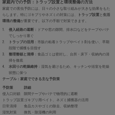
家庭内での予防：トラップ設置と環境整備の方法
家庭での害虫予防には、日々の小さな取り組みが大きな効果をもた
らします。特にゴキブリやネズミの対策には、
トラップ設置
と
生活
環境の整備
が重要です。以下の手順で対策できます。
侵入経路の遮断
：ドアや窓の隙間、排水口などをテープやパテ
でしっかり塞ぐ
トラップの活用
：市販の粘着トラップやベイト剤を使い、早期
段階で捕獲を目指す
整理整頓と清掃
：食品ゴミは密封し、台所・床下・収納内の清
掃を徹底
水回りの乾燥維持
：湿気を避けるため、キッチンや浴室を乾燥
状態に保つ
テーブル：家庭でできる主な予防策
予防策
詳細
侵入口封鎖
隙間テープやパテで物理的に遮断
トラップ設置
ゴキブリ用ベイト、ネズミ捕獲器の活用
日常清掃
食品カスやゴミの除去、収納整理
湿気対策
換気・除湿機の利用