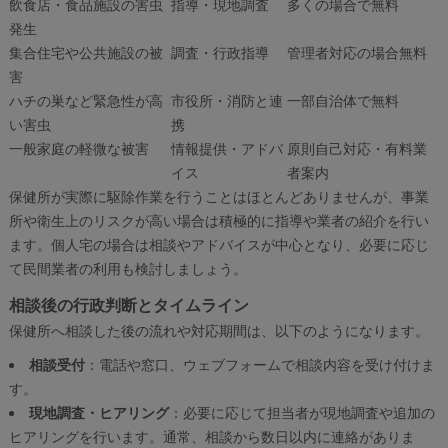
飲食店・食品施設の害虫
指導・現地調査
多くの場合で無料
発生
集合住宅や公共施設の被
調査・行政指導
管理者対応の場合無料
害
ハチの巣など緊急性が高
市役所・消防と連
一部自治体で無料
い害虫
携
一般家庭の軽微な被害
情報提供・アドバ
原則自己対応・有料業
イス
者案内
保健所が実際に駆除作業を行うことはほとんどありませんが、事業
所や衛生上のリスクが高い場合は積極的に指導や業者の紹介を行い
ます。個人宅の場合は相談やアドバイスが中心となり、必要に応じ
て民間業者の利用も検討しましょう。
相談後の行政判断とタイムライン
保健所へ相談した後の流れや対応期間は、以下のようになります。
相談受付
：電話や窓口、ウェブフォームで相談内容を受け付けま
す。
現地調査・ヒアリング
：必要に応じて担当者が現地調査や追加の
ヒアリングを行います。通常、相談から数日以内に連絡がありま