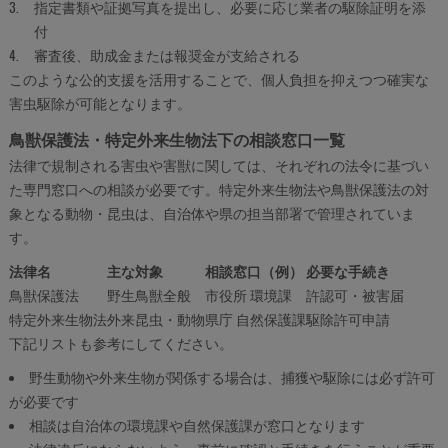
指定書類や証拠写真を提出し、必要に応じ業者の駆除証明を添
付
審査後、助成金または報奨金が支給される
このような公的支援を活用することで、個人負担を抑えつつ確実な
害虫駆除が可能となります。
鳥獣保護法・特定外来生物法下の相談窓口一覧
法律で規制される害虫や害獣に関しては、それぞれの法令に基づい
た専門窓口への相談が必要です。特定外来生物法や鳥獣保護法の対
象となる動物・昆虫は、自治体や県の担当部署で管理されていま
す。
法律名
主な対象
相談窓口（例）
必要な手続き
鳥獣保護法
野生鳥獣全般
市役所 環境課
許認可・被害届
特定外来生物法
外来昆虫・動物
県庁 自然保護課
駆除許可申請
下記リストも参考にしてください。
野生動物や外来生物が関係する場合は、捕獲や駆除には必ず許可
が必要です
相談は自治体の環境課や自然保護課が窓口となります