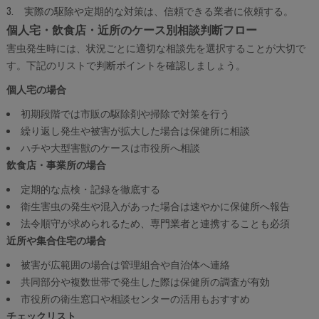
実際の駆除や定期的な対策は、信頼できる業者に依頼する。
個人宅・飲食店・近所のケース別相談判断フロー
害虫発生時には、状況ごとに適切な相談先を選択することが大切で
す。下記のリストで判断ポイントを確認しましょう。
個人宅の場合
初期段階では市販の駆除剤や掃除で対策を行う
繰り返し発生や被害が拡大した場合は保健所に相談
ハチや大型害獣のケースは市役所へ相談
飲食店・事業所の場合
定期的な点検・記録を徹底する
衛生害虫の発生や混入があった場合は速やかに保健所へ報告
法令順守が求められるため、専門業者と連携することも必須
近所や集合住宅の場合
被害が広範囲の場合は管理組合や自治体へ連絡
共同部分や複数世帯で発生した際は保健所の調査が有効
市役所の衛生窓口や相談センターの活用もおすすめ
チェックリスト