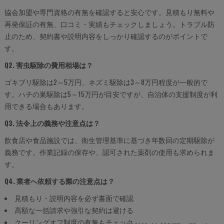
協会加盟や専門資格の有無を確認すると安心です。見積もり無料や
再発保証の有無、口コミ・実績もチェックしましょう。トラブル防
止のため、契約書や説明内容をしっかり確認するのがポイントで
す。
Q2. 害虫駆除の費用相場は？
ゴキブリ駆除は2～5万円、ネズミ駆除は3～8万円程度が一般的で
す。ハチの巣駆除は5～15万円が目安ですが、自治体の支援制度が利
用できる場合もあります。
Q3. 法令上の義務や注意点は？
飲食店や食品施設では、衛生管理基準に基づき年数回の定期駆除が
義務です。作業記録の保存や、認可された薬剤の使用も求められま
す。
Q4. 業者へ依頼する際の注意点は？
見積もり・説明内容を必ず書面で確認
高額な一括請求や強引な契約は避ける
クーリングオフ制度の有無もチェック