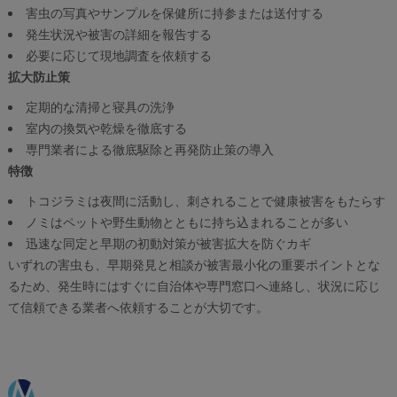
害虫の写真やサンプルを保健所に持参または送付する
発生状況や被害の詳細を報告する
必要に応じて現地調査を依頼する
拡大防止策
定期的な清掃と寝具の洗浄
室内の換気や乾燥を徹底する
専門業者による徹底駆除と再発防止策の導入
特徴
トコジラミは夜間に活動し、刺されることで健康被害をもたらす
ノミはペットや野生動物とともに持ち込まれることが多い
迅速な同定と早期の初動対策が被害拡大を防ぐカギ
いずれの害虫も、早期発見と相談が被害最小化の重要ポイントとな
るため、発生時にはすぐに自治体や専門窓口へ連絡し、状況に応じ
て信頼できる業者へ依頼することが大切です。