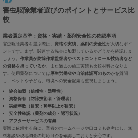
害虫駆除業者選びのポイントとサービス比
較
業者選定基準：資格・実績・薬剤安全性の確認事項
害虫駆除業者を選ぶ際は、
資格や実績、薬剤の安全性
が大切なポイ
ントです。まず、関連する協会に加盟しているかどうかを確認しま
しょう。
作業員が防除作業監督者やペストコントロール技術者など
の資格を持っているか
、また過去の施工実績も比較材料となりま
す。使用薬剤については
厚生労働省や自治体認可のものか
を質問
し、ペットや子ども、環境への安全配慮も重視しましょう。
協会加盟（信頼性・透明性）
資格保有（防除技術者・管理者）
実績年数（目安：10年以上が目安）
安全性確認（薬剤の成分・認可状況）
アフターサービスの有無
実際に依頼する前に、業者のホームページや口コミも参考にし、無
料相談や現地調査の対応可否を確認しておくと安心です。