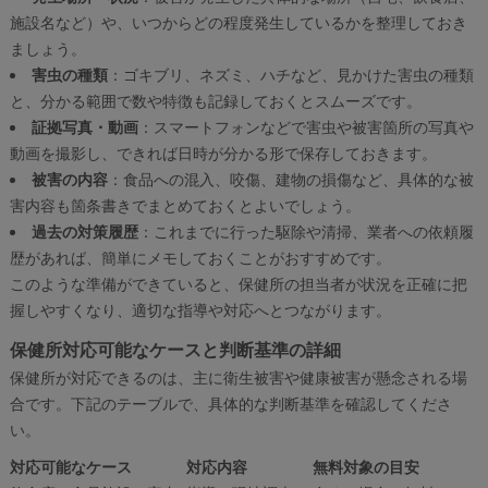
施設名など）や、いつからどの程度発生しているかを整理しておき
ましょう。
害虫の種類
：ゴキブリ、ネズミ、ハチなど、見かけた害虫の種類
と、分かる範囲で数や特徴も記録しておくとスムーズです。
証拠写真・動画
：スマートフォンなどで害虫や被害箇所の写真や
動画を撮影し、できれば日時が分かる形で保存しておきます。
被害の内容
：食品への混入、咬傷、建物の損傷など、具体的な被
害内容も箇条書きでまとめておくとよいでしょう。
過去の対策履歴
：これまでに行った駆除や清掃、業者への依頼履
歴があれば、簡単にメモしておくことがおすすめです。
このような準備ができていると、保健所の担当者が状況を正確に把
握しやすくなり、適切な指導や対応へとつながります。
保健所対応可能なケースと判断基準の詳細
保健所が対応できるのは、主に衛生被害や健康被害が懸念される場
合です。下記のテーブルで、具体的な判断基準を確認してくださ
い。
対応可能なケース
対応内容
無料対象の目安