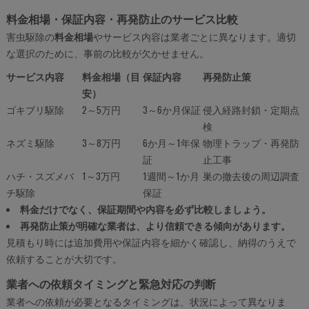
料金相場・保証内容・再発防止のサービス比較
害虫駆除の
料金相場
やサービス内容は業者ごとに異なります。適切
な選択のために、事前の比較が欠かせません。
サービス内容
料金相場（目
保証内容
再発防止策
安）
ゴキブリ駆除
2～5万円
3～6か月保証
侵入経路封鎖・定期点
検
ネズミ駆除
3～8万円
6か月～1年保
物理トラップ・再発防
証
止工事
ハチ・スズメバ
1～3万円
1週間～1か月
巣の撤去後の周辺調査
チ駆除
保証
料金だけでなく、保証期間や内容を必ず比較しましょう。
再発防止策が明確な業者は、より信頼できる傾向があります。
見積もり時には追加費用や保証内容を細かく確認し、納得のうえで
依頼することが大切です。
業者への依頼タイミングと緊急対応の判断
業者への依頼が必要となるタイミングは、状況によって異なりま