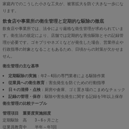
家庭内でのこうした小さな工夫が、被害拡大を防ぐ大きな一歩にな
ります。
飲食店や事業所の衛生管理と定期的な駆除の徹底
飲食店や事業所では、法令により厳格な衛生管理が求められていま
す。衛生法の規定により、店舗では定期的な害虫駆除とその記録管
理が必要です。ゴキブリやネズミなどが発生した場合、営業停止や
行政指導の対象となることもあるため、日頃からの対策が欠かせま
せん。
衛生管理の主な基準
定期駆除の実施
：年2～4回の専門業者による駆除作業
従業員への衛生教育
：害虫発生を防ぐための行動指導
日々の清掃・点検
：厨房や倉庫、ゴミ置き場のこまめなチェック
記録の管理・保存
：駆除や害虫発生に関する記録を1年以上保存
衛生管理の比較テーブル
管理項目
重要度
実施頻度
定期駆除
高
3～6ヶ月ごと
従業員教育
中
半年～年1回