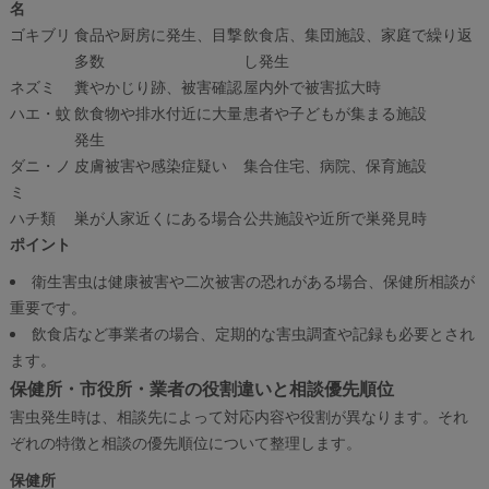
名
ゴキブリ
食品や厨房に発生、目撃
飲食店、集団施設、家庭で繰り返
多数
し発生
ネズミ
糞やかじり跡、被害確認
屋内外で被害拡大時
ハエ・蚊
飲食物や排水付近に大量
患者や子どもが集まる施設
発生
ダニ・ノ
皮膚被害や感染症疑い
集合住宅、病院、保育施設
ミ
ハチ類
巣が人家近くにある場合
公共施設や近所で巣発見時
ポイント
衛生害虫は健康被害や二次被害の恐れがある場合、保健所相談が
重要です。
飲食店など事業者の場合、定期的な害虫調査や記録も必要とされ
ます。
保健所・市役所・業者の役割違いと相談優先順位
害虫発生時は、相談先によって対応内容や役割が異なります。それ
ぞれの特徴と相談の優先順位について整理します。
保健所