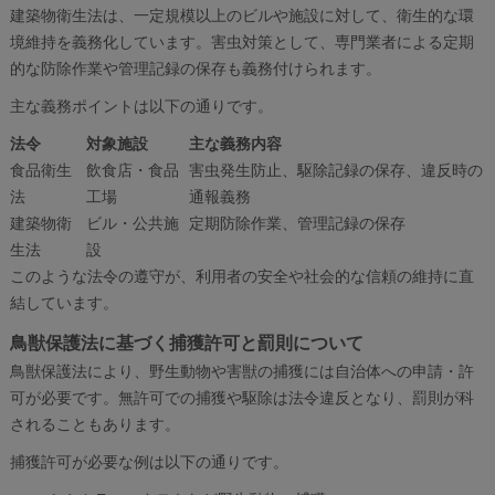
建築物衛生法は、一定規模以上のビルや施設に対して、衛生的な環
境維持を義務化しています。害虫対策として、専門業者による定期
的な防除作業や管理記録の保存も義務付けられます。
主な義務ポイントは以下の通りです。
法令
対象施設
主な義務内容
食品衛生
飲食店・食品
害虫発生防止、駆除記録の保存、違反時の
法
工場
通報義務
建築物衛
ビル・公共施
定期防除作業、管理記録の保存
生法
設
このような法令の遵守が、利用者の安全や社会的な信頼の維持に直
結しています。
鳥獣保護法に基づく捕獲許可と罰則について
鳥獣保護法により、野生動物や害獣の捕獲には自治体への申請・許
可が必要です。無許可での捕獲や駆除は法令違反となり、罰則が科
されることもあります。
捕獲許可が必要な例は以下の通りです。