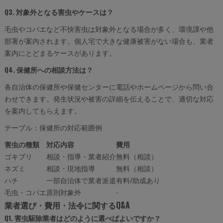
Q3. 対象外となる害虫やケースは？
毛虫やコバエなど不快害虫は対象外となる場合が多く、環境課や他
部署が案内されます。個人宅で大きな健康被害がない場合も、業者
案内にとどまるケースがあります。
Q4. 保健所への相談方法は？
各自治体の保健所や保健センターに電話やホームページから問い合
わせできます。発生状況や被害の詳細を伝えることで、適切な対応
を案内してもらえます。
テーブル：保健所の対応範囲例
害虫の種類
対応内容
費用
ゴキブリ
相談・指導・業者紹介
無料（相談）
ネズミ
相談・現地指導
無料（相談）
ハチ
一部自治体で業者派遣
有料/助成あり
毛虫・コバエ
原則対象外
-
業者選び・費用・法令に関するQ&A
Q1. 害虫駆除業者はどのように選べばよいですか？