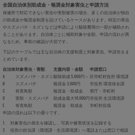
全国自治体別助成金・報奨金対象害虫と申請方法
保健所で対応できない害虫や害獣被害の場合、多くの自治体が独自
の助成金や報奨金制度を設けているケースがあります。特定の害虫
やスズメバチ・ネズミなどは申請により駆除費用の一部が補助され
ることがあります。自治体ごとに補助対象や金額、申請の流れが異
なるため、事前の確認が大切です。
下記のテーブルでは主な自治体の支援制度と対象害虫、申請先をま
とめています。
自治体
対象害虫・害獣
支援内容・金額
申請窓口
A
スズメバチ・ネズミ
駆除助成 5,000円～
区市町村役所 環境課
B
スズメバチ
報奨金 3,000円
市役所 環境保全課
C
有害鳥獣
報奨金・助成金
県庁・市町村
D
害獣・スズメバチ
助成金最大10,000円
市役所 生活環境課
E
有害鳥獣
報奨金・助成金
市町村役場
申請の流れは以下の通りです。
対象害虫の発生を確認し、写真や被害状況を記録する
役所の担当課（環境課・生活環境課）へ電話または窓口で相談