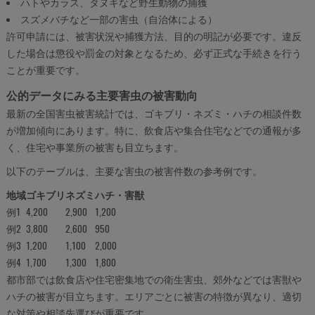
ハトやカラス、タヌキなど野生動物の捕獲
スズメバチなど一部の害虫（自治体による）
許可申請には、被害状況や捕獲方法、目的の明記が必要です。違反
した場合は懲役や罰金の対象となるため、必ず正式な手続きを行う
ことが重要です。
公的データにみる主要害虫の被害動向
最新の全国害虫被害統計では、ゴキブリ・ネズミ・ハチの相談件数
が増加傾向にあります。特に、飲食店や集合住宅などでの通報が多
く、住宅や事業所の被害も目立ちます。
以下のテーブルは、主要な害虫の被害件数の参考例です。
地域
ゴキブリ
ネズミ
ハチ・害獣
例1
4,200
2,900
1,200
例2
3,800
2,600
950
例3
1,200
1,100
2,000
例4
1,700
1,300
1,800
都市部では飲食店や住宅密集地での衛生害虫、郊外などでは害獣や
ハチの被害が目立ちます。エリアごとに被害の特徴が異なり、適切
な対策や相談先選びが重要です。