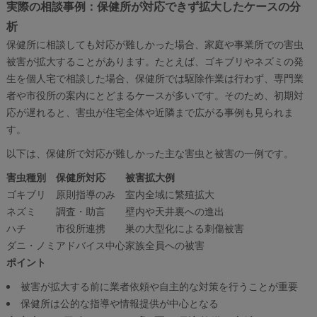
実際の相談事例：保健所が対応できず拡大したケースの分
析
保健所に相談しても対応が難しかった場合、家庭や事業所での害虫
被害が拡大することがあります。たとえば、ゴキブリやネズミの発
生を個人宅で相談した場合、保健所では駆除作業は行わず、専門業
者や市役所の案内にとどまるケースが多いです。そのため、初期対
応が遅れると、害虫が住宅全体や近隣まで広がる事例も見られま
す。
以下は、保健所で対応が難しかった主な害虫と被害の一例です。
害虫種別
保健所対応
被害拡大例
ゴキブリ
原則指導のみ
室内全域に繁殖拡大
ネズミ
調査・助言
壁内や天井裏への進出
ハチ
市役所連携
巣の大型化による刺傷被害
ダニ・ノミ
アドバイス中心
家族全員への被害
ポイント
被害が拡大する前に業者依頼や自主的な対策を行うことが重要
保健所は公的な指導や情報提供が中心となる