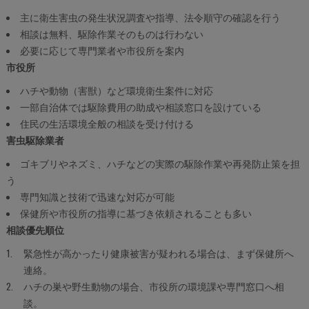
主に衛生害虫の発生状況調査や指導、法令順守の確認を行う
相談は無料、駆除作業そのものは行わない
必要に応じて専門業者や市役所を案内
市役所
ハチや動物（害獣）など環境衛生案件に対応
一部自治体では駆除費用の助成や相談窓口を設けている
住民の生活環境全般の相談を受け付ける
害虫駆除業者
ゴキブリやネズミ、ハチなどの実際の駆除作業や再発防止策を担
う
専門知識と技術で迅速な対応が可能
保健所や市役所の指導に基づき依頼されることも多い
相談優先順位
緊急性が高かったり健康被害が疑われる場合は、まず保健所へ
連絡。
ハチの巣や野生動物の場合、市役所の環境課や専門窓口へ相
談。