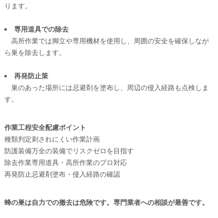
ります。
専用道具での除去
高所作業では脚立や専用機材を使用し、周囲の安全を確保しなが
ら巣を除去します。
再発防止策
巣のあった場所には忌避剤を塗布し、周辺の侵入経路も点検しま
す。
作業工程
安全配慮ポイント
種類判定
刺されにくい作業計画
防護装備
万全の装備でリスクゼロを目指す
除去作業
専用道具・高所作業のプロ対応
再発防止
忌避剤塗布・侵入経路の確認
蜂の巣は自力での撤去は危険です。専門業者への相談が最善です。