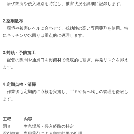
潜伏箇所や侵入経路を特定し、被害状況を詳細に記録します。
2.薬剤散布
環境や被害レベルに合わせて、残効性の高い専用薬剤を使用。特
にキッチンや水回りは重点的に処理します。
3.封鎖・予防施工
配管の隙間や通風口を
封鎖材
で徹底的に塞ぎ、再発リスクを抑え
ます。
4.定期点検・清掃
作業後も定期的に点検を実施し、ゴミや食べ残しの管理を徹底し
ます。
工程
内容
調査
生息場所・侵入経路の特定
薬剤散布
専用薬剤による継続効果の処理