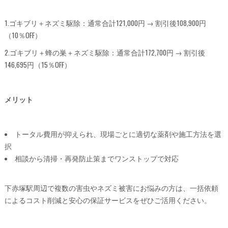
1.ゴキブリ＋ネズミ駆除：通常合計121,000円 → 割引後108,900円
（10％OFF）
2.ゴキブリ＋蜂の巣＋ネズミ駆除：通常合計172,700円 → 割引後
146,695円（15％OFF）
メリット
トータル費用が抑えられ、現場ごとに適切な薬剤や施工方法を選
択
相談から清掃・再発防止策までワンストップで対応
下赤塚駅周辺で複数の害虫やネズミ被害にお悩みの方は、一括依頼
によるコスト削減と安心の保証サービスをぜひご活用ください。