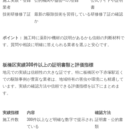
業者
書
技術研修修了証
最新の駆除技術を習得している
研修修了証の確認
か
ポイント：
施工時に薬剤や機材の説明があるかも信頼の判断材料で
す。質問や相談に明確に答えられる業者を選ぶと安心です。
板橋区実績300件以上の証明書類と評価指標
地元での実績は信頼性の大きな証です。特に板橋区や下赤塚駅近く
での駆除事例が豊富な業者は、地域特有の害虫や環境にも精通して
います。実績の確認方法や信頼できる評価指標を以下にまとめま
す。
実績指標
内容
確認方法
施工件数
300件以上など明確な数字で提示され
証明書・公的書
ている
類