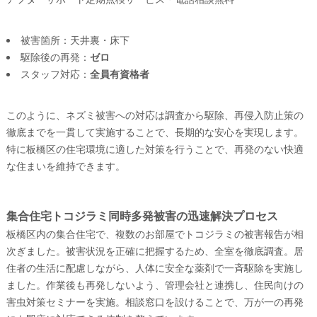
被害箇所：天井裏・床下
駆除後の再発：
ゼロ
スタッフ対応：
全員有資格者
このように、ネズミ被害への対応は調査から駆除、再侵入防止策の
徹底までを一貫して実施することで、長期的な安心を実現します。
特に板橋区の住宅環境に適した対策を行うことで、再発のない快適
な住まいを維持できます。
集合住宅トコジラミ同時多発被害の迅速解決プロセス
板橋区内の集合住宅で、複数のお部屋でトコジラミの被害報告が相
次ぎました。被害状況を正確に把握するため、全室を徹底調査。居
住者の生活に配慮しながら、人体に安全な薬剤で一斉駆除を実施し
ました。作業後も再発しないよう、管理会社と連携し、住民向けの
害虫対策セミナーを実施。相談窓口を設けることで、万が一の再発