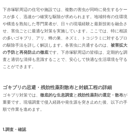
下赤塚駅周辺の住宅や施設では、複数の害虫が同時に発生するケー
スが多く、迅速かつ確実な駆除が求められます。地域特有の住環境
や構造を熟知した専門業者が、日々の現場経験と最新技術を融合さ
せ、害虫ごとに最適な対策を実施しています。ここでは、特に相談
の多いゴキブリ、アリ、蜂の巣、ネズミ、トコジラミに対するプロ
の駆除手法を詳しく解説します。各害虫に共通するのは、
被害拡大
の予防と再発防止の徹底
です。下赤塚駅周辺の皆様は、定期的な調
査と適切な清掃も意識することで、安心して快適な生活環境を守る
ことができます。
ゴキブリの忌避・残効性薬剤散布と封鎖工程の詳細
ゴキブリ対策では、
徹底的な生息調査
と
残効性薬剤の選定・散布
が
重要です。現場調査で侵入経路や発生源を突き止めた後、以下の手
順で作業を進めます。
1.調査・確認