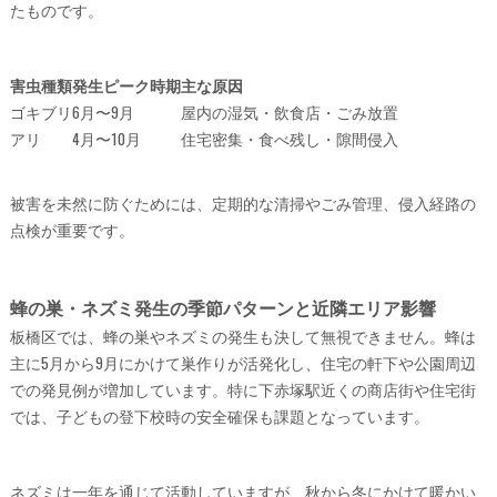
たものです。
害虫種類
発生ピーク時期
主な原因
ゴキブリ
6月〜9月
屋内の湿気・飲食店・ごみ放置
アリ
4月〜10月
住宅密集・食べ残し・隙間侵入
被害を未然に防ぐためには、定期的な清掃やごみ管理、侵入経路の
点検が重要です。
蜂の巣・ネズミ発生の季節パターンと近隣エリア影響
板橋区では、蜂の巣やネズミの発生も決して無視できません。蜂は
主に5月から9月にかけて巣作りが活発化し、住宅の軒下や公園周辺
での発見例が増加しています。特に下赤塚駅近くの商店街や住宅街
では、子どもの登下校時の安全確保も課題となっています。
ネズミは一年を通じて活動していますが、秋から冬にかけて暖かい