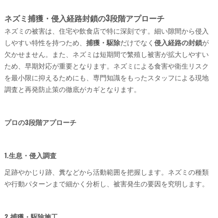
ネズミ捕獲・侵入経路封鎖の3段階アプローチ
ネズミの被害は、住宅や飲食店で特に深刻です。細い隙間から侵入
しやすい特性を持つため、
捕獲・駆除
だけでなく
侵入経路の封鎖
が
欠かせません。また、ネズミは短期間で繁殖し被害が拡大しやすい
ため、早期対応が重要となります。ネズミによる食害や衛生リスク
を最小限に抑えるためにも、専門知識をもったスタッフによる現地
調査と再発防止策の徹底がカギとなります。
プロの3段階アプローチ
1.生息・侵入調査
足跡やかじり跡、糞などから活動範囲を把握します。ネズミの種類
や行動パターンまで細かく分析し、被害発生の要因を究明します。
2.捕獲・駆除施工