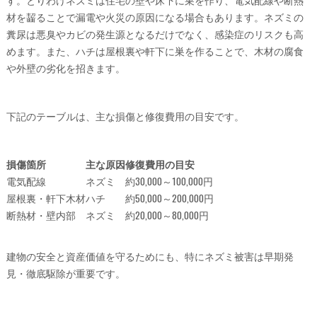
材を齧ることで漏電や火災の原因になる場合もあります。ネズミの
糞尿は悪臭やカビの発生源となるだけでなく、感染症のリスクも高
めます。また、ハチは屋根裏や軒下に巣を作ることで、木材の腐食
や外壁の劣化を招きます。
下記のテーブルは、主な損傷と修復費用の目安です。
損傷箇所
主な原因
修復費用の目安
電気配線
ネズミ
約30,000～100,000円
屋根裏・軒下木材
ハチ
約50,000～200,000円
断熱材・壁内部
ネズミ
約20,000～80,000円
建物の安全と資産価値を守るためにも、特にネズミ被害は早期発
見・徹底駆除が重要です。