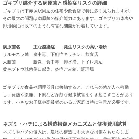
ゴキブリ媒介する病原菌と感染症リスクの詳細
ゴキブリは下赤塚駅周辺の住宅や飲食店で特に多く見られますが、
その最大の問題は病原菌の媒介能力にあります。ゴキブリの体表や
排泄物には以下のような有害な細菌が付着しています。
病原菌名
主な感染症
発生リスクの高い場所
サルモネラ菌
食中毒、下痢症
キッチン、飲食店
大腸菌
腸炎、食中毒
排水溝、トイレ周辺
黄色ブドウ球菌
傷口感染、炎症
ごみ箱、調理場
ゴキブリが食品や調理器具に接触すると、これらの菌が人へ移動
し、発熱や腹痛、下痢など深刻な健康被害を引き起こすことがあり
ます。小さなお子様や高齢者のいるご家庭は特に注意が必要です。
ネズミ・ハチによる構造損傷メカニズムと修復費用試算
ネズミやハチの侵入は、建物の構造にも大きな損傷をもたらしま
す。とりわけネズミは住宅の壁や床下に巣を作り、電気配線や断熱