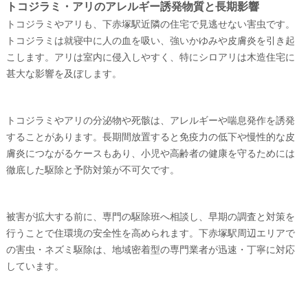
トコジラミ・アリのアレルギー誘発物質と長期影響
トコジラミやアリも、下赤塚駅近隣の住宅で見逃せない害虫です。
トコジラミは就寝中に人の血を吸い、強いかゆみや皮膚炎を引き起
こします。アリは室内に侵入しやすく、特にシロアリは木造住宅に
甚大な影響を及ぼします。
トコジラミやアリの分泌物や死骸は、アレルギーや喘息発作を誘発
することがあります。長期間放置すると免疫力の低下や慢性的な皮
膚炎につながるケースもあり、小児や高齢者の健康を守るためには
徹底した駆除と予防対策が不可欠です。
被害が拡大する前に、専門の駆除班へ相談し、早期の調査と対策を
行うことで住環境の安全性を高められます。下赤塚駅周辺エリアで
の害虫・ネズミ駆除は、地域密着型の専門業者が迅速・丁寧に対応
しています。