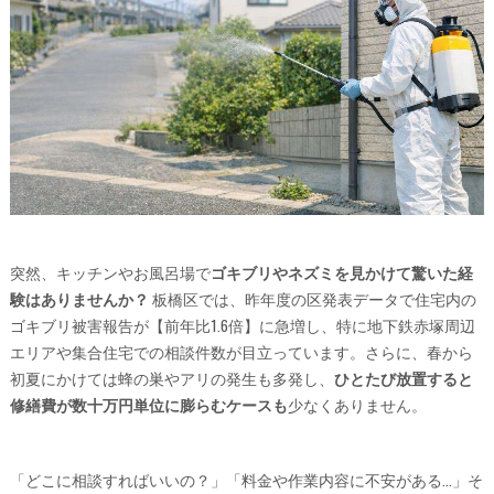
突然、キッチンやお風呂場で
ゴキブリやネズミを見かけて驚いた経
験はありませんか？
板橋区では、昨年度の区発表データで住宅内の
ゴキブリ被害報告が【前年比1.6倍】に急増し、特に地下鉄赤塚周辺
エリアや集合住宅での相談件数が目立っています。さらに、春から
初夏にかけては蜂の巣やアリの発生も多発し、
ひとたび放置すると
修繕費が数十万円単位に膨らむケースも
少なくありません。
「どこに相談すればいいの？」「料金や作業内容に不安がある…」そ