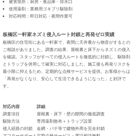
被害箇所：厨房・食品庫・排水口
使用薬剤：業務用ゴキブリ駆除剤
対応時間：即日対応・夜間作業可
板橋区一軒家ネズミ侵入ルート封鎖と再発ゼロ実績
板橋区の住宅街にある一軒家で、夜間に天井裏から物音がするとの
ご相談がありました。調査の結果、屋根裏と床下からネズミの侵入
を確認。スタッフがすべての侵入ルートを徹底的に封鎖し、駆除剤
とトラップを併用して確実に対応しました。施工後も再発リスクを
最小限に抑えるため、定期的な点検サービスを提供。お客様からは
「再発がなくなり、安心して生活できるようになった」と好評で
す。
対応内容
詳細
調査項目
屋根裏・床下・壁の隙間の徹底調査
駆除方法
専用薬剤散布＋トラップ設置
侵入経路の封鎖
金網・パテ等で建物外周を完全封鎖
アフターサポート
定期点検サービス・電話相談無料