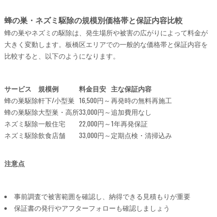
蜂の巣・ネズミ駆除の規模別価格帯と保証内容比較
蜂の巣やネズミの駆除は、発生場所や被害の広がりによって料金が
大きく変動します。板橋区エリアでの一般的な価格帯と保証内容を
比較すると、以下のようになります。
サービス
規模例
料金目安
主な保証内容
蜂の巣駆除
軒下/小型巣
16,500円～
再発時の無料再施工
蜂の巣駆除
大型巣・高所
33,000円～
追加費用なし
ネズミ駆除
一般住宅
22,000円～
1年再発保証
ネズミ駆除
飲食店舗
33,000円～
定期点検・清掃込み
注意点
事前調査で被害範囲を確認し、納得できる見積もりが重要
保証書の発行やアフターフォローも確認しましょう