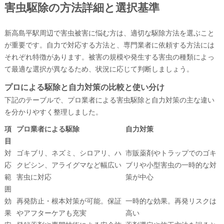
害虫駆除の方法詳細と選択基準
新高島平駅周辺で害虫被害に悩む方は、適切な駆除方法を選ぶこと
が重要です。自力で対応する方法と、専門業者に依頼する方法には
それぞれ特徴があります。被害の規模や発生する害虫の種類によっ
て最適な選択が異なるため、状況に応じて判断しましょう。
プロによる駆除と自力対策の比較と使い分け
下記のテーブルで、プロ業者による害虫駆除と自力対策の主な違い
を分かりやすく整理しました。
項
プロ業者による駆除
自力対策
目
対
ゴキブリ、ネズミ、シロアリ、ハ
市販薬剤やトラップでのゴキ
応
クビシン、アライグマなど幅広い
ブリや小型害虫の一時的な対
範
害虫に対応
策が中心
囲
効
再発防止・根本対策が可能。保証
一時的な効果。再発リスクは
果
やアフターケアも充実
高い