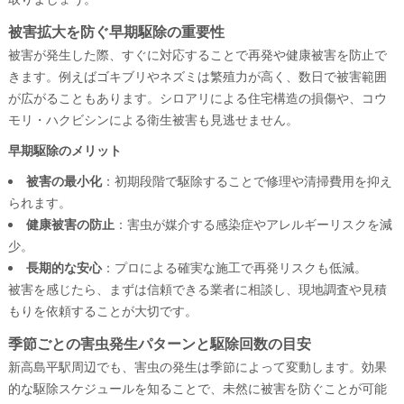
被害拡大を防ぐ早期駆除の重要性
被害が発生した際、すぐに対応することで再発や健康被害を防止で
きます。例えばゴキブリやネズミは繁殖力が高く、数日で被害範囲
が広がることもあります。シロアリによる住宅構造の損傷や、コウ
モリ・ハクビシンによる衛生被害も見逃せません。
早期駆除のメリット
被害の最小化
：初期段階で駆除することで修理や清掃費用を抑え
られます。
健康被害の防止
：害虫が媒介する感染症やアレルギーリスクを減
少。
長期的な安心
：プロによる確実な施工で再発リスクも低減。
被害を感じたら、まずは信頼できる業者に相談し、現地調査や見積
もりを依頼することが大切です。
季節ごとの害虫発生パターンと駆除回数の目安
新高島平駅周辺でも、害虫の発生は季節によって変動します。効果
的な駆除スケジュールを知ることで、未然に被害を防ぐことが可能