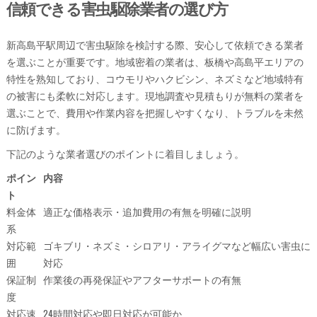
信頼できる害虫駆除業者の選び方
新高島平駅周辺で害虫駆除を検討する際、安心して依頼できる業者
を選ぶことが重要です。地域密着の業者は、板橋や高島平エリアの
特性を熟知しており、コウモリやハクビシン、ネズミなど地域特有
の被害にも柔軟に対応します。現地調査や見積もりが無料の業者を
選ぶことで、費用や作業内容を把握しやすくなり、トラブルを未然
に防げます。
下記のような業者選びのポイントに着目しましょう。
ポイン
内容
ト
料金体
適正な価格表示・追加費用の有無を明確に説明
系
対応範
ゴキブリ・ネズミ・シロアリ・アライグマなど幅広い害虫に
囲
対応
保証制
作業後の再発保証やアフターサポートの有無
度
対応速
24時間対応や即日対応が可能か