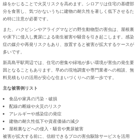
線をかじることで火災リスクを高めます。シロアリは住宅の基礎部
分を食害し、気づかないうちに建物の耐久性を著しく低下させるた
め特に注意が必要です。
また、ハクビシンやアライグマなどの野生動物型の害虫は、屋根裏
や床下に侵入し糞尿による衛生被害や騒音を引き起こします。感染
症の媒介や再発リスクもあり、放置すると被害が拡大するケースが
多いです。
新高島平駅周辺では、住宅の密集や緑地が多い環境が害虫の発生要
因となることもあります。早めの現地調査や専門業者への相談、無
料見積もりの活用が安心な住まいづくりへの第一歩です。
主な被害例リスト
食品や家具の汚染・破損
配線の断線や火災のリスク
アレルギーや感染症の発症
建物の耐久性低下や資産価値の減少
屋根裏などへの侵入・騒音や糞尿被害
被害が拡大する前に、信頼できるプロの害虫駆除サービスを活用