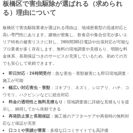
板橋区で害虫駆除が選ばれる（求められ
る）理由について
板橋区で害虫駆除業者が選ばれる理由は、地域密着型の迅速対応と
高い専門性にあります。建物が密集し、飲食店や集合住宅が多いエ
リア特有の被害リスクに対し、24時間365日電話や出張対応が可能な
プロ業者が多く存在します。無料の現地調査や見積もり、明朗な料
金体系、長期保証つきのサービスが充実しているため、初めての方
でも安心して依頼できます。
即日対応・24時間受付
：急な害虫・害獣被害にも即日現地調査・
施工が可能
幅広い対応害虫・害獣
：ゴキブリ、ネズミ、シロアリ、ハチ、コ
ウモリ、ハクビシンなどに総合対応
料金の透明性と無料見積もり
：現地調査後に詳細な見積もりを提
示し、納得してから依頼できる
再発防止策と長期保証
：施工後のアフターケアや再発時の無料対
応など保証が充実
口コミや実績が豊富
：多様な口コミサイトでも高評価