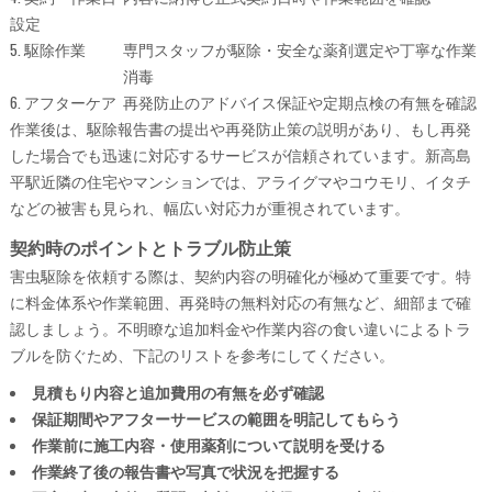
設定
5. 駆除作業
専門スタッフが駆除・
安全な薬剤選定や丁寧な作業
消毒
6. アフターケア
再発防止のアドバイス
保証や定期点検の有無を確認
作業後は、駆除報告書の提出や再発防止策の説明があり、もし再発
した場合でも迅速に対応するサービスが信頼されています。新高島
平駅近隣の住宅やマンションでは、アライグマやコウモリ、イタチ
などの被害も見られ、幅広い対応力が重視されています。
契約時のポイントとトラブル防止策
害虫駆除を依頼する際は、契約内容の明確化が極めて重要です。特
に料金体系や作業範囲、再発時の無料対応の有無など、細部まで確
認しましょう。不明瞭な追加料金や作業内容の食い違いによるトラ
ブルを防ぐため、下記のリストを参考にしてください。
見積もり内容と追加費用の有無を必ず確認
保証期間やアフターサービスの範囲を明記してもらう
作業前に施工内容・使用薬剤について説明を受ける
作業終了後の報告書や写真で状況を把握する