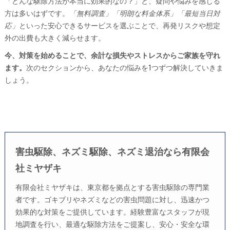
「どんな駆除方法が本当に効果的なの？」と、疑問や悩みを感じる
方は多いはずです。
「無料調査」「明朗な料金体系」「最短当日対
応」
といった安心できるサービスを選ぶことで、再発リスクや想定
外の出費も大きく減らせます。
今、対策を始めることで、余計な損失やストレスからご家族を守れ
ます。
次のセクションから、あなたの悩みを1つずつ解決していきま
しょう。
害虫駆除、ネズミ駆除、ネズミ退治なら有限会
社ミヤザキ
有限会社ミヤザキは、東京都を拠点とする害虫駆除の専門業
者です。ゴキブリやネズミなどの害虫問題に対し、迅速かつ
効果的な対策をご提供しています。経験豊富なスタッフが現
地調査を行い、最適な駆除方法をご提案し、安心・安全な環