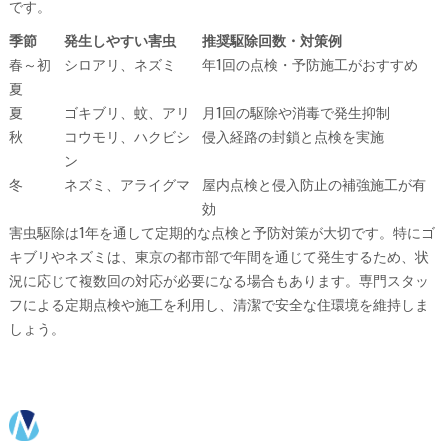
です。
季節
発生しやすい害虫
推奨駆除回数・対策例
春～初
シロアリ、ネズミ
年1回の点検・予防施工がおすすめ
夏
夏
ゴキブリ、蚊、アリ
月1回の駆除や消毒で発生抑制
秋
コウモリ、ハクビシ
侵入経路の封鎖と点検を実施
ン
冬
ネズミ、アライグマ
屋内点検と侵入防止の補強施工が有
効
害虫駆除は1年を通して定期的な点検と予防対策が大切です。特にゴ
キブリやネズミは、東京の都市部で年間を通じて発生するため、状
況に応じて複数回の対応が必要になる場合もあります。専門スタッ
フによる定期点検や施工を利用し、清潔で安全な住環境を維持しま
しょう。