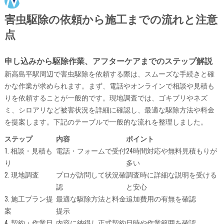
害虫駆除の依頼から施工までの流れと注意
点
申し込みから駆除作業、アフターケアまでのステップ解説
新高島平駅周辺で害虫駆除を依頼する際は、スムーズな手続きと確
かな作業が求められます。まず、電話やオンラインで相談や見積も
りを依頼することが一般的です。現地調査では、ゴキブリやネズ
ミ、シロアリなど被害状況を詳細に確認し、最適な駆除方法や料金
を提案します。下記のテーブルで一般的な流れを整理しました。
ステップ
内容
ポイント
1. 相談・見積も
電話・フォームで受付
24時間対応や無料見積もりが
り
多い
2. 現地調査
プロが訪問して状況確
調査時に詳細な説明を受ける
認
と安心
3. 施工プラン提
最適な駆除方法と料金
追加費用の有無を確認
案
提示
4. 契約・作業日
内容に納得し正式契約
日時や作業範囲を確認