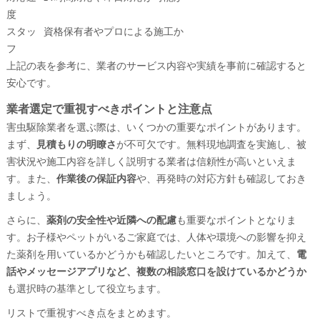
度
スタッ
資格保有者やプロによる施工か
フ
上記の表を参考に、業者のサービス内容や実績を事前に確認すると
安心です。
業者選定で重視すべきポイントと注意点
害虫駆除業者を選ぶ際は、いくつかの重要なポイントがあります。
まず、
見積もりの明瞭さ
が不可欠です。無料現地調査を実施し、被
害状況や施工内容を詳しく説明する業者は信頼性が高いといえま
す。また、
作業後の保証内容
や、再発時の対応方針も確認しておき
ましょう。
さらに、
薬剤の安全性や近隣への配慮
も重要なポイントとなりま
す。お子様やペットがいるご家庭では、人体や環境への影響を抑え
た薬剤を用いているかどうかも確認したいところです。加えて、
電
話やメッセージアプリなど、複数の相談窓口を設けているかどうか
も選択時の基準として役立ちます。
リストで重視すべき点をまとめます。