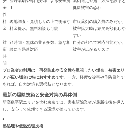
安
登録薬剤や専門技術による安全施
薬剤選定や施工方法を誤ると
全
工
健康被害の恐れ
性
料
現地調査・見積もりの上で明確な
市販薬剤の購入費のみだが、
金
料金提示。無料相談も可能
被害拡大時は結局高額化しや
すい
対
24時間・無休の業者多数。急な相
自分の都合で対応可能だが、
応
談にも迅速対応
被害が広がるリスク
時
間
プロ業者の利用は、再発防止や安全性を重視したい場合、被害エリ
アが広い場合に特におすすめです。
一方、軽度な被害や予防目的で
あれば、自力対策も選択肢となります。
最新の駆除技術と安全対策の具体例
新高島平駅エリアを含む東京では、害虫駆除業者が最新技術を導入
し、安心して依頼できる環境が整っています。
熱処理や低温処理技術