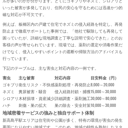
ルが多いのかが分かります。とくにゴキブリやネズミ、シロアリと
いった被害が多発しており、住民の安心を守るためには迅速かつ的
確な対応が不可欠です。
例えば、板橋区内の戸建て住宅でネズミの侵入経路を特定し、再発
防止まで徹底サポートした事例では、「他社で駆除しても再発して
困っていたが、詳細な現地調査と丁寧な説明で安心できた」とのお
客様の声が寄せられています。現場では、薬剤の選定や消毒作業だ
けでなく、侵入しやすいポイントの遮断や掃除方法のアドバイスも
行っています。
下記のテーブルは、主な害虫と対応内容の一例です。
害虫
主な被害
対応内容
目安料金（円）
ゴキブリ
衛生リスク・不快感
薬剤処理・再発防止
8,000～20,000
ネズミ
糞尿被害・騒音
侵入経路封鎖・捕獲
15,000～30,000
シロアリ
木材損壊・資産減少
詳細調査・薬剤施工
30,000～80,000
ハチ
刺傷・巣の拡大
巣の除去・安全対策
10,000～30,000
地域密着サービスの強みと独自サポート体制
新高島平駅エリアは住宅街や公園が多く、特有の環境が害虫の発生
要因になりやすい地域です。このため、地域の特性を熟知したスタ