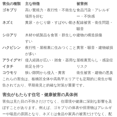
害虫の種類
主な特徴
被害例
ゴキブリ
高い繁殖力・夜行性・不衛生な
食品汚染・アレルギ
場所を好む
ー・不快感
ネズミ
糞尿・かじり癖・すばやい動き
配線被害・衛生問題・
騒音
シロアリ
木材や紙製品を食害・群生しや
建物の構造損傷
すい
ハクビシン
夜行性・屋根裏に住みつくこと
糞害・騒音・建物破損
が多い
アライグマ/
侵入経路が広い・雑食・器用な
屋根裏荒らし・感染症
イタチ
前足を持つ
リスク
コウモリ
狭い隙間から侵入・糞害
衛生被害・建物の悪臭
これらの害虫は、板橋区全体や高島平エリアでも定期的に発生が報
告されており、早期発見と的確な対策が重要です。
害虫がもたらす住宅・健康被害の具体例
害虫は見た目の不快さだけでなく、住環境や健康に深刻な影響を及
ぼすことがあります。例えば、ゴキブリの体表や排泄物はアレルギ
ーや喘息の原因となり、ネズミは食品や家具の被害だけでなく、配