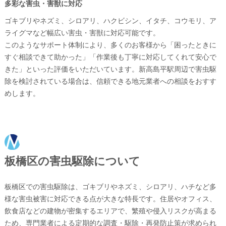
多彩な害虫・害獣に対応
ゴキブリやネズミ、シロアリ、ハクビシン、イタチ、コウモリ、ア
ライグマなど幅広い害虫・害獣に対応可能です。
このようなサポート体制により、多くのお客様から「困ったときに
すぐ相談できて助かった」「作業後も丁寧に対応してくれて安心で
きた」といった評価をいただいています。新高島平駅周辺で害虫駆
除を検討されている場合は、信頼できる地元業者への相談をおすす
めします。
板橋区の害虫駆除について
板橋区での害虫駆除は、ゴキブリやネズミ、シロアリ、ハチなど多
様な害虫被害に対応できる点が大きな特長です。住居やオフィス、
飲食店などの建物が密集するエリアで、繁殖や侵入リスクが高まる
ため、専門業者による定期的な調査・駆除・再発防止策が求められ