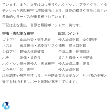
ています。また、近年はコウモリやハクビシン、アライグマ、イタ
チといった害獣被害も増加傾向にあり、建物の構造や立地に応じた
多角的なサービスが重要視されています。
下記は主な害虫・害獣と駆除ポイントの一例です。
害虫・害獣
主な被害
駆除ポイント
ゴキブリ
食品汚染・衛生悪化
侵入経路封鎖、薬剤処理
ネズミ
家屋破損・感染症リスク
捕獲・侵入口封鎖
シロアリ
建物の構造破壊
予防工事・長期保証
ハチ
刺傷・巣作り
巣ごと撤去・再発防止
ハクビシン
屋根裏侵入・糞尿被害
侵入経路工事・消毒
コウモリ
音・糞害
侵入経路封鎖
現地調査や無料見積もり、再発防止策の提案など、利用者の不安と
疑問を解消するサポート体制が充実しています。