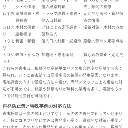
リ
ク・不快感
侵入経路封鎖
去、隙間の補修
ねずみ
家屋破損・糞
トラップ設置・毒餌・
定期的な清掃・食品保
尿被害
侵入口封鎖
管の徹底
シロア
木材の侵食・
プロによる床下調査・
湿気対策・木材の点検
リ
建物損壊
薬剤注入
コウモ
糞害・騒音
侵入口の封鎖・忌避剤
建物の隙間を定期点検
リ
トコジ
吸血・かゆみ
熱処理・専用薬剤
持ち込み防止・定期的
ラミ
な点検
これらの害虫は、板橋区や高島平エリアの集合住宅や店舗でも広く
見られ、とくに都市部では高温多湿の気候が発生要因となります。
現地調査のうえで最適な方法を選び、専門スタッフによる迅速な対
応が不可欠です。相談や見積もりが無料の業者も多く、電話やウェ
ブで24時間受付が可能です。
再発防止策と特殊事例の対応方法
害虫駆除は一度の施工だけでなく、その後の再発防止も欠かせませ
ん。特にゴキブリやねずみは再発率が高く、継続的な対策が重要と
なります。次のような再発防止ポイントを押さえることで、長期間