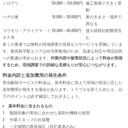
シロアリ
50,000～150,000円
施工面積で大きく変
動
ハチの巣
10,000～30,000円
巣の大きさ・場所で
異なる
コウモリ・アライグマ・イ
20,000～60,000円
侵入経路封鎖費用含
タチ等
む
多くの業者では無料の現地調査や見積もりサービスを実施していま
す。新高島平駅エリアは住宅密集地のため、迅速な対応や周辺住民
への配慮が求められます。
作業内容や被害状況によって料金が前後
するため、現地調査での詳細な見積もりが安心につながります。
料金内訳と追加費用の発生条件
害虫駆除サービスの料金は、基本料金に加えて現地の状況に応じた
追加費用が発生する場合があります。トラブルを防ぐためにも、以
下のポイントは必ず確認しておきましょう。
基本料金に含まれるもの
駆除対象の害虫に合わせた薬剤や機材の使用
作業スタッフの出張費
一定期間の再発保証（対応業者のみ）