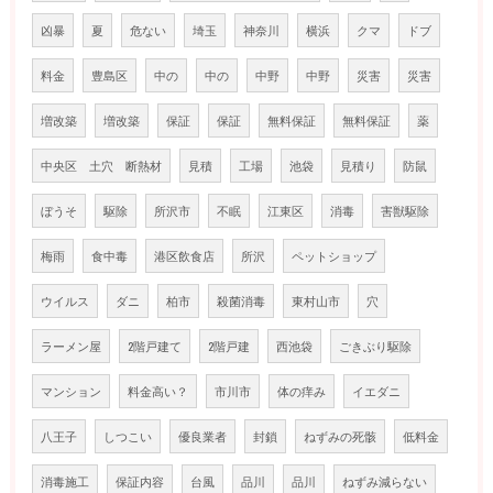
凶暴
夏
危ない
埼玉
神奈川
横浜
クマ
ドブ
料金
豊島区
中の
中の
中野
中野
災害
災害
増改築
増改築
保証
保証
無料保証
無料保証
薬
中央区 土穴 断熱材
見積
工場
池袋
見積り
防鼠
ぼうそ
駆除
所沢市
不眠
江東区
消毒
害獣駆除
梅雨
食中毒
港区飲食店
所沢
ペットショップ
ウイルス
ダニ
柏市
殺菌消毒
東村山市
穴
ラーメン屋
2階戸建て
2階戸建
西池袋
ごきぶり駆除
マンション
料金高い？
市川市
体の痒み
イエダニ
八王子
しつこい
優良業者
封鎖
ねずみの死骸
低料金
消毒施工
保証内容
台風
品川
品川
ねずみ減らない