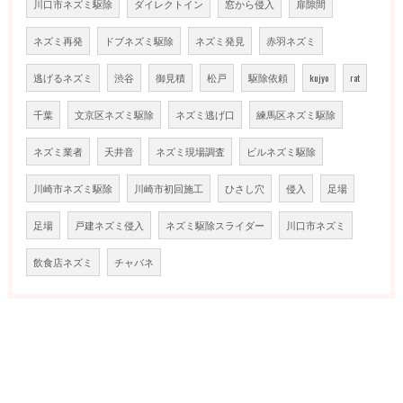
川口市ネズミ駆除
ダイレクトイン
窓から侵入
扉隙間
ネズミ再発
ドブネズミ駆除
ネズミ発見
赤羽ネズミ
逃げるネズミ
渋谷
御見積
松戸
駆除依頼
kujyo
rat
千葉
文京区ネズミ駆除
ネズミ逃げ口
練馬区ネズミ駆除
ネズミ業者
天井音
ネズミ現場調査
ビルネズミ駆除
川崎市ネズミ駆除
川崎市初回施工
ひさし穴
侵入
足場
足場
戸建ネズミ侵入
ネズミ駆除スライダー
川口市ネズミ
飲食店ネズミ
チャバネ