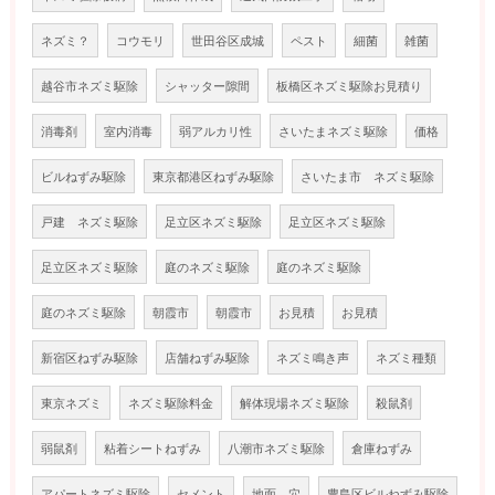
ネズミ？
コウモリ
世田谷区成城
ペスト
細菌
雑菌
越谷市ネズミ駆除
シャッター隙間
板橋区ネズミ駆除お見積り
消毒剤
室内消毒
弱アルカリ性
さいたまネズミ駆除
価格
ビルねずみ駆除
東京都港区ねずみ駆除
さいたま市 ネズミ駆除
戸建 ネズミ駆除
足立区ネズミ駆除
足立区ネズミ駆除
足立区ネズミ駆除
庭のネズミ駆除
庭のネズミ駆除
庭のネズミ駆除
朝霞市
朝霞市
お見積
お見積
新宿区ねずみ駆除
店舗ねずみ駆除
ネズミ鳴き声
ネズミ種類
東京ネズミ
ネズミ駆除料金
解体現場ネズミ駆除
殺鼠剤
弱鼠剤
粘着シートねずみ
八潮市ネズミ駆除
倉庫ねずみ
アパートネズミ駆除
セメント
地面 穴
豊島区ビルねずみ駆除