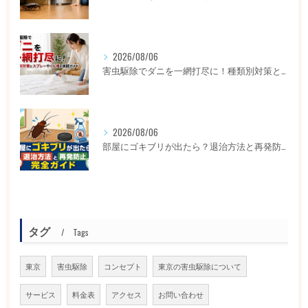
2026/08/06
害虫駆除でダニを一網打尽に！種類別対策とスプレーやくん煙の実践ガイド
2026/08/06
部屋にゴキブリが出たら？退治方法と再発防止完全ガイド
タグ
Tags
東京
害虫駆除
コンセプト
東京の害虫駆除について
サービス
料金表
アクセス
お問い合わせ