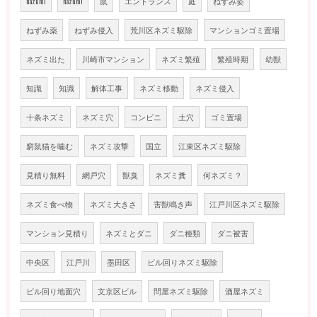
nazumi
nazumi
鼠
エントランス
庭
ねずみ姿
ねずみ薬
ねずみ侵入
荒川区ネズミ駆除
マンションゴミ置場
ネズミ出た
川崎市マンション
ネズミ繁殖
繁殖時期
幼獣
知識
知識
解体工事
ネズミ移動
ネズミ侵入
十条ネズミ
ネズミ穴
コンビニ
土穴
ゴミ置場
窮鼠猫を噛む
ネズミ攻撃
国立
江東区ネズミ駆除
見積り無料
網戸穴
獣臭
ネズミ糞
何ネズミ？
ネズミ食べ物
ネズミ大きさ
害獣鳴き声
江戸川区ネズミ駆除
マンション見積り
ネズミとダニ
ダニ種類
ダニ被害
中央区
江戸川
墨田区
ビル回りネズミ駆除
ビル回り地面穴
文京区ビル
問屋ネズミ駆除
酒屋ネズミ