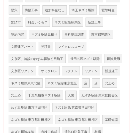
壁穴
防鼠工事
追加料金なし
埼玉ネズミ駆除
駆除料金
加須市
料金いくら？
ネズミ駆除練馬区
新規工事
契約内容
ネズミ駆除見積り
無料現場調査
東京都豊島区
２階建アパート
見積書
マイクロスコープ
文京区、施設のねずみ駆除初回施工
世田谷区ネズミ駆除
駆除費用
文京区ワクチン
オミクロン
ワクチン
ワクチン
新規施工
ネズミ駆除東京北区
ネズミ駆除東京北区
店
店
穴止め
穴止め
千葉県柏市ネズミ駆除
天袋
ねずみ駆除 東京世田谷区
ねずみ駆除 東京世田谷区
ネズミ駆除 東京都世田谷区
ネズミ駆除 東京都世田谷区
ネズミ駆除 東京都世田谷区
基礎知識
ネズミ駆除板橋
点検口作成
通気口防鼠工事
相場