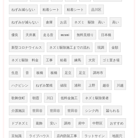
ねずみ減らない
粘着シート
粘着シート
品川区
ねずみが減らない
倉庫
お店
ネズミ 駆除 高い
高い
優良
天井裏
走る音
nezumi
無料見積り
日本橋
新型コロナウイルス
ネズミ駆除施工までの流れ
現調
金額
ネズミ駆除 料金
工事
粘着
練馬
大宮
ゴミ置き場
生息
音
板橋
板橋
足立
足立
調布市
ハクビシン
ねずみ繁殖
値段
浦和
上野
越谷
川越
歌舞伎町
朝霞
川口
低料金施工
ネズミ駆除業者
介護施設
世田谷
世田谷
世田谷
シンク内
齧られる
ドブネズミ
葛飾
安い
調布
府中
中野区
おすすめ
豆知識
ライブハウス
店内防鼠工事
ラットサイン
地面穴