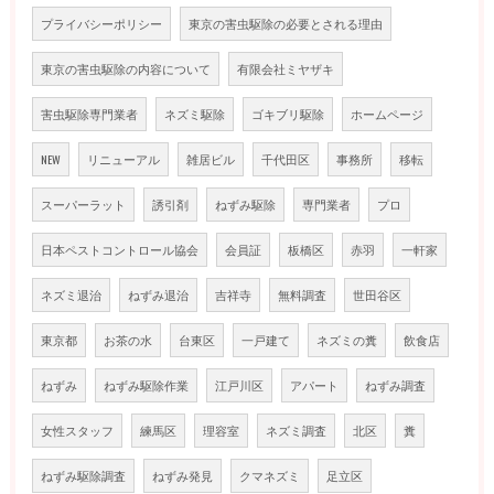
プライバシーポリシー
東京の害虫駆除の必要とされる理由
東京の害虫駆除の内容について
有限会社ミヤザキ
害虫駆除専門業者
ネズミ駆除
ゴキブリ駆除
ホームページ
NEW
リニューアル
雑居ビル
千代田区
事務所
移転
スーパーラット
誘引剤
ねずみ駆除
専門業者
プロ
日本ペストコントロール協会
会員証
板橋区
赤羽
一軒家
ネズミ退治
ねずみ退治
吉祥寺
無料調査
世田谷区
東京都
お茶の水
台東区
一戸建て
ネズミの糞
飲食店
ねずみ
ねずみ駆除作業
江戸川区
アパート
ねずみ調査
女性スタッフ
練馬区
理容室
ネズミ調査
北区
糞
ねずみ駆除調査
ねずみ発見
クマネズミ
足立区