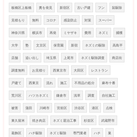
板橋区上板橋
糞を発見
新宿区
古い戸建
フン
鼠駆除
見積もり
無料
コロナ
感染防止
対策
スーパー
神奈川県
横浜市
再発
ミヤザキ
費用
ネズミ
捕獲
大学
塾
文京区
保育園
新宿
ネズミの駆除
高島平
店舗
追い出し
埼玉県
上尾市
ネズミ駆除調査
商店街
調査無料
お見積り
西東京市
大田区
レストラン
戸建て
西東京
流れ
施工
不用品の処分
麻布十番
荒川区
ハツカネズミ
鎌倉市
浅草
調査
自社施工
被害
蒲田
川崎市
宮前区
渋谷区
港区
点検
東久留米
焼き肉店
ネズミ退治工事
杉並区
武蔵野市
葛飾区
ハチ駆除
ネズミ駆除 専門業者
ハチ
巣