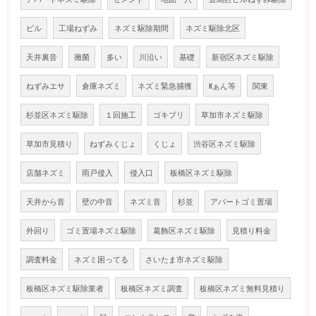
ビル
工場ねずみ
ネズミ駆除期間
ネズミ駆除北区
天井裏音
黴菌
多い
川沿い
基礎
新宿区ネズミ駆除
ねずみエサ
倉庫ネズミ
ネズミ緊急捕獲
Kぁん等
関東
杉並区ネズミ駆除
１回施工
ゴキブリ
草加市ネズミ駆除
草加市見積り
ねずみくじょ
くじょ
渋谷区ネズミ駆除
店舗ネズミ
雨戸侵入
侵入口
板橋区ネズミ駆除
天井から音
壁の中音
ネズミ音
杉並
アパートゴミ置場
外回り
ゴミ置場ネズミ駆除
葛飾区ネズミ駆除
見積り料金
調査料金
ネズミ困ってる
さいたま市ネズミ駆除
板橋区ネズミ駆除業者
板橋区ネズミ調査
板橋区ネズミ無料見積り