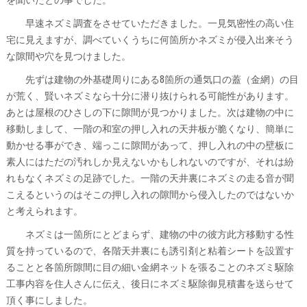
早速ネズミ調査をさせていただきました。一見気密性の高い住
宅に見えますが、調べていくうちに何箇所かネズミが侵入出来そう
な隙間や穴を見つけました。
先ずは建物の外基礎周りにある8箇所の通気口の蓋（金網）の目
が荒く、賢いネズミなら十分に潜り抜けられる可能性があります。
あとは屋根のひさしの下に隙間が見つかりました。次は建物の中に
移動しまして、一階の和室の押し入れの天井板が脆くなり、簡単に
動かせる事ができ、端っこに隙間があって、押し入れの中の壁板に
素人にはただの汚れしか見えないかもしれないのですが、それは紛
れもなくネズミの足跡でした。一階の天井裏にネズミの走る音が聞
こえるというのはそこの押し入れの隙間から侵入したのではないか
と考えられます。
ネズミは一箇所にとどまらず、建物の中の彼方此方移動する性
質を持っているので、各階天井裏にも誘引剤と粘着シートを設置す
ることと各箇所隙間に目の細い金網ネットを張ることのネズミ駆除
工事内容を住人さんに伝え、後日にネズミ駆除御見積書を送らせて
頂く事にしました。