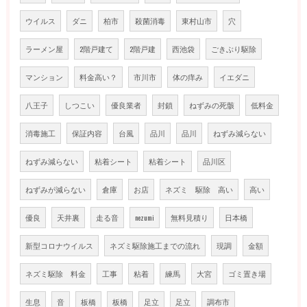
ウイルス
ダニ
柏市
殺菌消毒
東村山市
穴
ラーメン屋
2階戸建て
2階戸建
西池袋
ごきぶり駆除
マンション
料金高い？
市川市
体の痒み
イエダニ
八王子
しつこい
優良業者
封鎖
ねずみの死骸
低料金
消毒施工
保証内容
台風
品川
品川
ねずみ減らない
ねずみ減らない
粘着シート
粘着シート
品川区
ねずみが減らない
倉庫
お店
ネズミ 駆除 高い
高い
優良
天井裏
走る音
nezumi
無料見積り
日本橋
新型コロナウイルス
ネズミ駆除施工までの流れ
現調
金額
ネズミ駆除 料金
工事
粘着
練馬
大宮
ゴミ置き場
生息
音
板橋
板橋
足立
足立
調布市