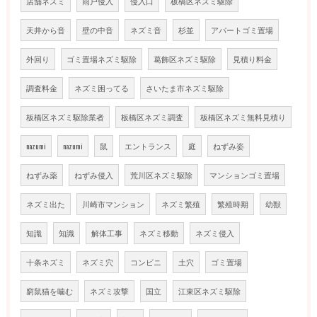
店舗ネズミ
雨戸侵入
侵入口
板橋区ネズミ駆除
天井から音
壁の中音
ネズミ音
杉並
アパートゴミ置場
外回り
ゴミ置場ネズミ駆除
葛飾区ネズミ駆除
見積り料金
調査料金
ネズミ困ってる
さいたま市ネズミ駆除
板橋区ネズミ駆除業者
板橋区ネズミ調査
板橋区ネズミ無料見積り
nazumi
nazumi
鼠
エントランス
庭
ねずみ姿
ねずみ薬
ねずみ侵入
荒川区ネズミ駆除
マンションゴミ置場
ネズミ出た
川崎市マンション
ネズミ繁殖
繁殖時期
幼獣
知識
知識
解体工事
ネズミ移動
ネズミ侵入
十条ネズミ
ネズミ穴
コンビニ
土穴
ゴミ置場
窮鼠猫を噛む
ネズミ攻撃
国立
江東区ネズミ駆除