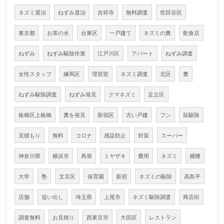
ネズミ退治
ねずみ退治
吉祥寺
無料調査
世田谷区
東京都
お茶の水
台東区
一戸建て
ネズミの糞
飲食店
ねずみ
ねずみ駆除作業
江戸川区
アパート
ねずみ調査
女性スタッフ
練馬区
理容室
ネズミ調査
北区
糞
ねずみ駆除調査
ねずみ発見
クマネズミ
足立区
板橋区上板橋
糞を発見
新宿区
古い戸建
フン
鼠駆除
見積もり
無料
コロナ
感染防止
対策
スーパー
神奈川県
横浜市
再発
ミヤザキ
費用
ネズミ
捕獲
大学
塾
文京区
保育園
新宿
ネズミの駆除
高島平
店舗
追い出し
埼玉県
上尾市
ネズミ駆除調査
商店街
調査無料
お見積り
西東京市
大田区
レストラン