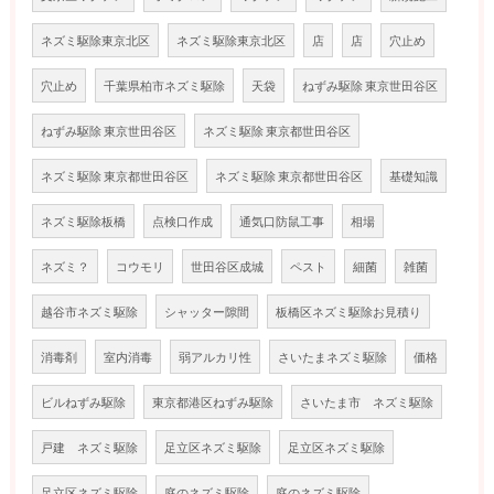
ネズミ駆除東京北区
ネズミ駆除東京北区
店
店
穴止め
穴止め
千葉県柏市ネズミ駆除
天袋
ねずみ駆除 東京世田谷区
ねずみ駆除 東京世田谷区
ネズミ駆除 東京都世田谷区
ネズミ駆除 東京都世田谷区
ネズミ駆除 東京都世田谷区
基礎知識
ネズミ駆除板橋
点検口作成
通気口防鼠工事
相場
ネズミ？
コウモリ
世田谷区成城
ペスト
細菌
雑菌
越谷市ネズミ駆除
シャッター隙間
板橋区ネズミ駆除お見積り
消毒剤
室内消毒
弱アルカリ性
さいたまネズミ駆除
価格
ビルねずみ駆除
東京都港区ねずみ駆除
さいたま市 ネズミ駆除
戸建 ネズミ駆除
足立区ネズミ駆除
足立区ネズミ駆除
足立区ネズミ駆除
庭のネズミ駆除
庭のネズミ駆除