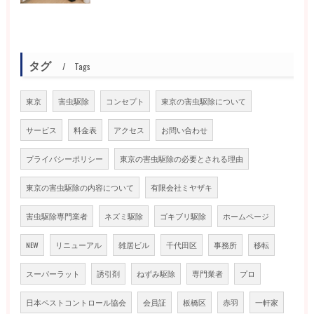
タグ
Tags
東京
害虫駆除
コンセプト
東京の害虫駆除について
サービス
料金表
アクセス
お問い合わせ
プライバシーポリシー
東京の害虫駆除の必要とされる理由
東京の害虫駆除の内容について
有限会社ミヤザキ
害虫駆除専門業者
ネズミ駆除
ゴキブリ駆除
ホームページ
NEW
リニューアル
雑居ビル
千代田区
事務所
移転
スーパーラット
誘引剤
ねずみ駆除
専門業者
プロ
日本ペストコントロール協会
会員証
板橋区
赤羽
一軒家