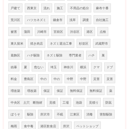
戸建て
西東京
流れ
施工
不用品の処分
麻布十番
荒川区
ハツカネズミ
鎌倉市
浅草
調査
自社施工
被害
蒲田
川崎市
宮前区
渋谷区
港区
点検
東久留米
焼き肉店
ネズミ退治工事
杉並区
武蔵野市
葛飾区
ハチ駆除
ネズミ駆除 専門業者
ハチ
巣
凶暴
夏
危ない
埼玉
神奈川
横浜
クマ
ドブ
料金
豊島区
中の
中の
中野
中野
災害
災害
増改築
増改築
保証
保証
無料保証
無料保証
薬
中央区 土穴 断熱材
見積
工場
池袋
見積り
防鼠
ぼうそ
駆除
所沢市
不眠
江東区
消毒
害獣駆除
梅雨
食中毒
港区飲食店
所沢
ペットショップ