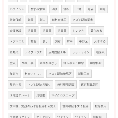
ハクビシン
ねずみ繁殖
値段
浦和
上野
越谷
川越
歌舞伎町
朝霞
川口
低料金施工
ネズミ駆除業者
介護施設
世田谷
世田谷
世田谷
シンク内
齧られる
ドブネズミ
葛飾
安い
調布
府中
中野区
おすすめ
豆知識
ライブハウス
店内防鼠工事
ラットサイン
地面穴
壁穴
防鼠工事
追加料金なし
埼玉ネズミ駆除
駆除料金
加須市
料金いくら？
ネズミ駆除練馬区
新規工事
契約内容
ネズミ駆除見積り
無料現場調査
東京都豊島区
２階建アパート
見積書
マイクロスコープ
文京区、施設のねずみ駆除初回施工
世田谷区ネズミ駆除
駆除費用
文京区ワクチン
オミクロン
ワクチン
ワクチン
新規施工