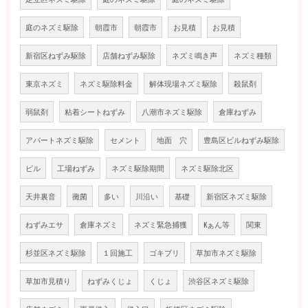
庭のネズミ駆除
朝霞市
朝霞市
お見積
お見積
新宿区ねずみ駆除
店舗ねずみ駆除
ネズミ鳴き声
ネズミ種類
東京ネズミ
ネズミ駆除料金
解体現場ネズミ駆除
殺鼠剤
弱鼠剤
粘着シートねずみ
八潮市ネズミ駆除
倉庫ねずみ
アパートネズミ駆除
セメント
地面 穴
豊島区ビルねずみ駆除
ビル
工場ねずみ
ネズミ駆除期間
ネズミ駆除北区
天井裏音
黴菌
多い
川沿い
基礎
新宿区ネズミ駆除
ねずみエサ
倉庫ネズミ
ネズミ緊急捕獲
Kぁん等
関東
杉並区ネズミ駆除
１回施工
ゴキブリ
草加市ネズミ駆除
草加市見積り
ねずみくじょ
くじょ
渋谷区ネズミ駆除