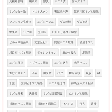
見積り無料
網戸穴
獣臭
ネズミ糞
何ネズミ？
ネズミ食べ物
ネズミ大きさ
害獣鳴き声
江戸川区ネズミ駆除
マンション見積り
ネズミとダニ
ダニ種類
ダニ被害
中央区
江戸川
墨田区
ビル回りネズミ駆除
ビル回り地面穴
文京区ビル
問屋ネズミ駆除
酒屋ネズミ
川口市ネズミ駆除
ダイレクトイン
窓から侵入
扉隙間
ネズミ再発
ドブネズミ駆除
ネズミ発見
赤羽ネズミ
逃げるネズミ
渋谷
御見積
松戸
駆除依頼
kujyo
rat
千葉
文京区ネズミ駆除
ネズミ逃げ口
練馬区ネズミ駆除
ネズミ業者
天井音
ネズミ現場調査
ビルネズミ駆除
川崎市ネズミ駆除
川崎市初回施工
ひさし穴
侵入
足場