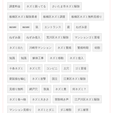
調査料金
ネズミ困ってる
さいたま市ネズミ駆除
板橋区ネズミ駆除業者
板橋区ネズミ調査
板橋区ネズミ無料見積り
nazumi
nazumi
鼠
エントランス
庭
ねずみ姿
ねずみ薬
ねずみ侵入
荒川区ネズミ駆除
マンションゴミ置場
ネズミ出た
川崎市マンション
ネズミ繁殖
繁殖時期
幼獣
知識
知識
解体工事
ネズミ移動
ネズミ侵入
十条ネズミ
ネズミ穴
コンビニ
土穴
ゴミ置場
窮鼠猫を噛む
ネズミ攻撃
国立
江東区ネズミ駆除
見積り無料
網戸穴
獣臭
ネズミ糞
何ネズミ？
ネズミ食べ物
ネズミ大きさ
害獣鳴き声
江戸川区ネズミ駆除
マンション見積り
ネズミとダニ
ダニ種類
ダニ被害