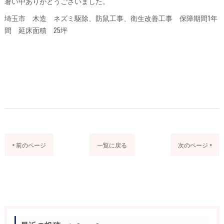
暑い中ありがとうございました。
埼玉市 木造 ネズミ駆除、防鼠工事、衛生改善工事 保障期間1年
間 延床面積 25坪
< 前のページ
一覧に戻る
次のページ >