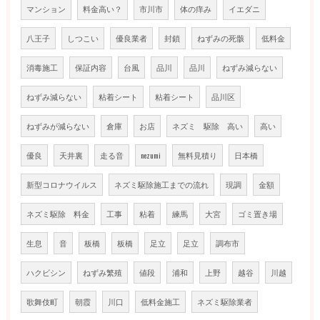
マンション
料金高い？
市川市
体の痒み
イエダニ
八王子
しつこい
優良業者
封鎖
ねずみの死骸
低料金
消毒施工
保証内容
台風
品川
品川
ねずみ減らない
ねずみ減らない
粘着シート
粘着シート
品川区
ねずみが減らない
倉庫
お店
ネズミ 駆除 高い
高い
優良
天井裏
走る音
nezumi
無料見積り
日本橋
新型コロナウイルス
ネズミ駆除施工までの流れ
現調
金額
ネズミ駆除 料金
工事
粘着
練馬
大宮
ゴミ置き場
生息
音
板橋
板橋
足立
足立
調布市
ハクビシン
ねずみ繁殖
値段
浦和
上野
越谷
川越
歌舞伎町
朝霞
川口
低料金施工
ネズミ駆除業者