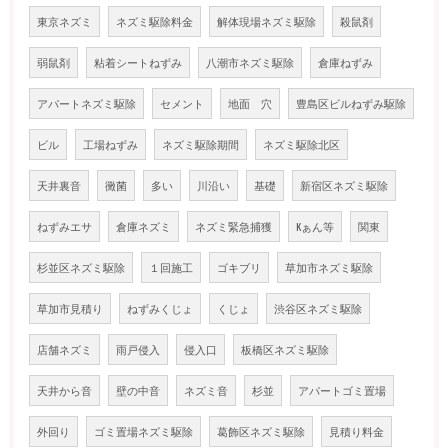
東京ネズミ
ネズミ駆除料金
解体現場ネズミ駆除
殺鼠剤
弱鼠剤
粘着シートねずみ
八潮市ネズミ駆除
倉庫ねずみ
アパートネズミ駆除
セメント
地面 穴
豊島区ビルねずみ駆除
ビル
工場ねずみ
ネズミ駆除期間
ネズミ駆除北区
天井裏音
黴菌
多い
川沿い
基礎
新宿区ネズミ駆除
ねずみエサ
倉庫ネズミ
ネズミ緊急捕獲
Kぁん等
関東
杉並区ネズミ駆除
１回施工
ゴキブリ
草加市ネズミ駆除
草加市見積り
ねずみくじょ
くじょ
渋谷区ネズミ駆除
店舗ネズミ
雨戸侵入
侵入口
板橋区ネズミ駆除
天井から音
壁の中音
ネズミ音
杉並
アパートゴミ置場
外回り
ゴミ置場ネズミ駆除
葛飾区ネズミ駆除
見積り料金