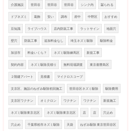
介護施設
世田谷
世田谷
世田谷
シンク内
齧られる
ドブネズミ
葛飾
安い
調布
府中
中野区
おすすめ
豆知識
ライブハウス
店内防鼠工事
ラットサイン
地面穴
壁穴
防鼠工事
追加料金なし
埼玉ネズミ駆除
駆除料金
加須市
料金いくら？
ネズミ駆除練馬区
新規工事
契約内容
ネズミ駆除見積り
無料現場調査
東京都豊島区
２階建アパート
見積書
マイクロスコープ
文京区、施設のねずみ駆除初回施工
世田谷区ネズミ駆除
駆除費用
文京区ワクチン
オミクロン
ワクチン
ワクチン
新規施工
ネズミ駆除東京北区
ネズミ駆除東京北区
店
店
穴止め
穴止め
千葉県柏市ネズミ駆除
天袋
ねずみ駆除 東京世田谷区