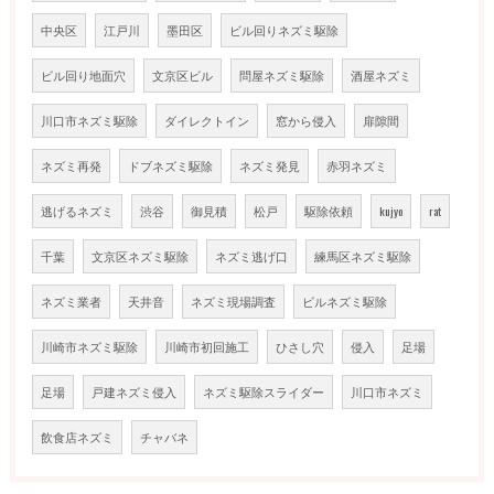
中央区
江戸川
墨田区
ビル回りネズミ駆除
ビル回り地面穴
文京区ビル
問屋ネズミ駆除
酒屋ネズミ
川口市ネズミ駆除
ダイレクトイン
窓から侵入
扉隙間
ネズミ再発
ドブネズミ駆除
ネズミ発見
赤羽ネズミ
逃げるネズミ
渋谷
御見積
松戸
駆除依頼
kujyo
rat
千葉
文京区ネズミ駆除
ネズミ逃げ口
練馬区ネズミ駆除
ネズミ業者
天井音
ネズミ現場調査
ビルネズミ駆除
川崎市ネズミ駆除
川崎市初回施工
ひさし穴
侵入
足場
足場
戸建ネズミ侵入
ネズミ駆除スライダー
川口市ネズミ
飲食店ネズミ
チャバネ