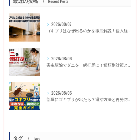
最近の投稿
Recent Posts
2026/08/07
ゴキブリはなぜ出るのかを徹底解説！侵入経路や原因を断ち再発ゼロを目指す対策
2026/08/06
害虫駆除でダニを一網打尽に！種類別対策とスプレーやくん煙の実践ガイド
2026/08/06
部屋にゴキブリが出たら？退治方法と再発防止完全ガイド
タグ
Tags