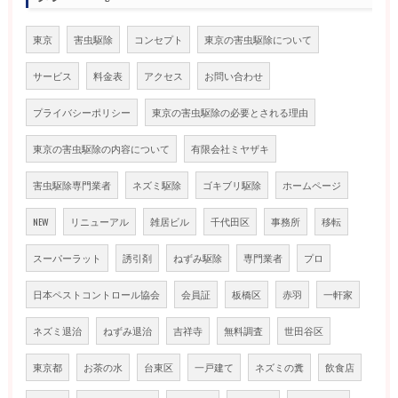
東京
害虫駆除
コンセプト
東京の害虫駆除について
サービス
料金表
アクセス
お問い合わせ
プライバシーポリシー
東京の害虫駆除の必要とされる理由
東京の害虫駆除の内容について
有限会社ミヤザキ
害虫駆除専門業者
ネズミ駆除
ゴキブリ駆除
ホームページ
NEW
リニューアル
雑居ビル
千代田区
事務所
移転
スーパーラット
誘引剤
ねずみ駆除
専門業者
プロ
日本ペストコントロール協会
会員証
板橋区
赤羽
一軒家
ネズミ退治
ねずみ退治
吉祥寺
無料調査
世田谷区
東京都
お茶の水
台東区
一戸建て
ネズミの糞
飲食店