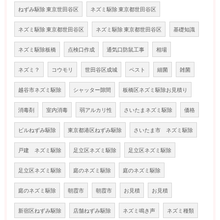
ねずみ駆除 東京世田谷区
ネズミ駆除 東京都世田谷区
ネズミ駆除 東京都世田谷区
ネズミ駆除 東京都世田谷区
基礎知識
ネズミ駆除板橋
点検口作成
通気口防鼠工事
相場
ネズミ？
コウモリ
世田谷区成城
ペスト
細菌
雑菌
越谷市ネズミ駆除
シャッター隙間
板橋区ネズミ駆除お見積り
消毒剤
室内消毒
弱アルカリ性
さいたまネズミ駆除
価格
ビルねずみ駆除
東京都港区ねずみ駆除
さいたま市 ネズミ駆除
戸建 ネズミ駆除
足立区ネズミ駆除
足立区ネズミ駆除
足立区ネズミ駆除
庭のネズミ駆除
庭のネズミ駆除
庭のネズミ駆除
朝霞市
朝霞市
お見積
お見積
新宿区ねずみ駆除
店舗ねずみ駆除
ネズミ鳴き声
ネズミ種類