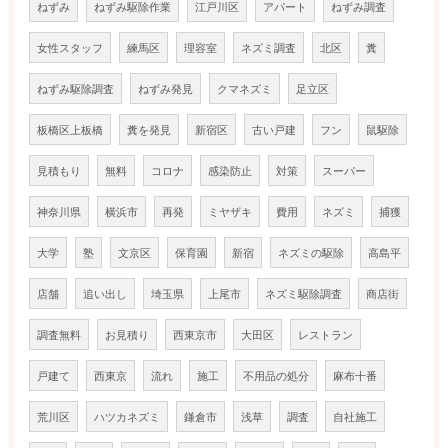
ねずみ
ねずみ駆除作業
江戸川区
アパート
ねずみ調査
女性スタッフ
練馬区
理容室
ネズミ調査
北区
糞
ねずみ駆除調査
ねずみ発見
クマネズミ
足立区
板橋区上板橋
糞を発見
新宿区
古い戸建
フン
鼠駆除
見積もり
無料
コロナ
感染防止
対策
スーパー
神奈川県
横浜市
再発
ミヤザキ
費用
ネズミ
捕獲
大学
塾
文京区
保育園
新宿
ネズミの駆除
高島平
店舗
追い出し
埼玉県
上尾市
ネズミ駆除調査
商店街
調査無料
お見積り
西東京市
大田区
レストラン
戸建て
西東京
流れ
施工
不用品の処分
麻布十番
荒川区
ハツカネズミ
鎌倉市
浅草
調査
自社施工