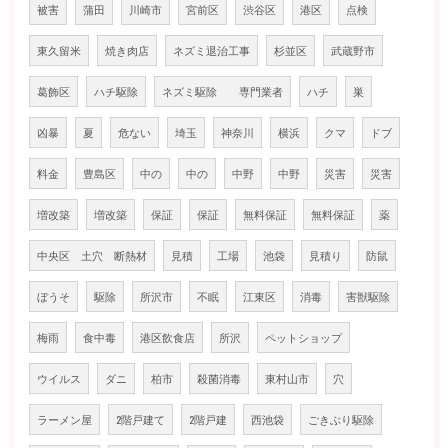
被害
蒲田
川崎市
宮前区
渋谷区
港区
点検
東久留米
焼き肉店
ネズミ退治工事
杉並区
武蔵野市
葛飾区
ハチ駆除
ネズミ駆除 専門業者
ハチ
巣
凶暴
夏
危ない
埼玉
神奈川
横浜
クマ
ドブ
料金
豊島区
中の
中の
中野
中野
災害
災害
増改築
増改築
保証
保証
無料保証
無料保証
薬
中央区 土穴 断熱材
見積
工場
池袋
見積り
防鼠
ぼうそ
駆除
所沢市
不眠
江東区
消毒
害獣駆除
梅雨
食中毒
港区飲食店
所沢
ペットショップ
ウイルス
ダニ
柏市
殺菌消毒
東村山市
穴
ラーメン屋
2階戸建て
2階戸建
西池袋
ごきぶり駆除