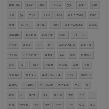
神奈川県
横浜市
再発
ミヤザキ
費用
ネズミ
捕獲
大学
塾
文京区
保育園
新宿
ネズミの駆除
高島平
店舗
追い出し
埼玉県
上尾市
ネズミ駆除調査
商店街
調査無料
お見積り
西東京市
大田区
レストラン
戸建て
西東京
流れ
施工
不用品の処分
麻布十番
荒川区
ハツカネズミ
鎌倉市
浅草
調査
自社施工
被害
蒲田
川崎市
宮前区
渋谷区
港区
点検
東久留米
焼き肉店
ネズミ退治工事
杉並区
武蔵野市
葛飾区
ハチ駆除
ネズミ駆除 専門業者
ハチ
巣
凶暴
夏
危ない
埼玉
神奈川
横浜
クマ
ドブ
料金
豊島区
中の
中の
中野
中野
災害
災害