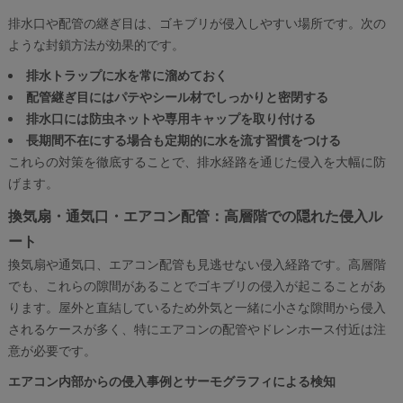
排水口や配管の継ぎ目は、ゴキブリが侵入しやすい場所です。次の
ような封鎖方法が効果的です。
排水トラップに水を常に溜めておく
配管継ぎ目にはパテやシール材でしっかりと密閉する
排水口には防虫ネットや専用キャップを取り付ける
長期間不在にする場合も定期的に水を流す習慣をつける
これらの対策を徹底することで、排水経路を通じた侵入を大幅に防
げます。
換気扇・通気口・エアコン配管：高層階での隠れた侵入ル
ート
換気扇や通気口、エアコン配管も見逃せない侵入経路です。高層階
でも、これらの隙間があることでゴキブリの侵入が起こることがあ
ります。屋外と直結しているため外気と一緒に小さな隙間から侵入
されるケースが多く、特にエアコンの配管やドレンホース付近は注
意が必要です。
エアコン内部からの侵入事例とサーモグラフィによる検知