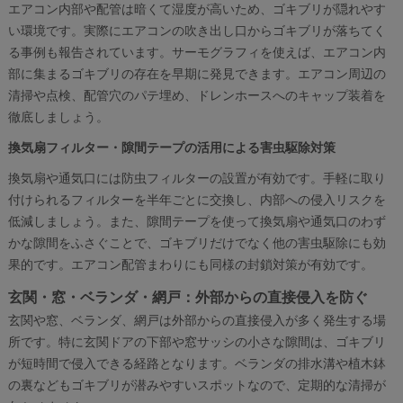
エアコン内部や配管は暗くて湿度が高いため、ゴキブリが隠れやす
い環境です。実際にエアコンの吹き出し口からゴキブリが落ちてく
る事例も報告されています。サーモグラフィを使えば、エアコン内
部に集まるゴキブリの存在を早期に発見できます。エアコン周辺の
清掃や点検、配管穴のパテ埋め、ドレンホースへのキャップ装着を
徹底しましょう。
換気扇フィルター・隙間テープの活用による害虫駆除対策
換気扇や通気口には防虫フィルターの設置が有効です。手軽に取り
付けられるフィルターを半年ごとに交換し、内部への侵入リスクを
低減しましょう。また、隙間テープを使って換気扇や通気口のわず
かな隙間をふさぐことで、ゴキブリだけでなく他の害虫駆除にも効
果的です。エアコン配管まわりにも同様の封鎖対策が有効です。
玄関・窓・ベランダ・網戸：外部からの直接侵入を防ぐ
玄関や窓、ベランダ、網戸は外部からの直接侵入が多く発生する場
所です。特に玄関ドアの下部や窓サッシの小さな隙間は、ゴキブリ
が短時間で侵入できる経路となります。ベランダの排水溝や植木鉢
の裏などもゴキブリが潜みやすいスポットなので、定期的な清掃が