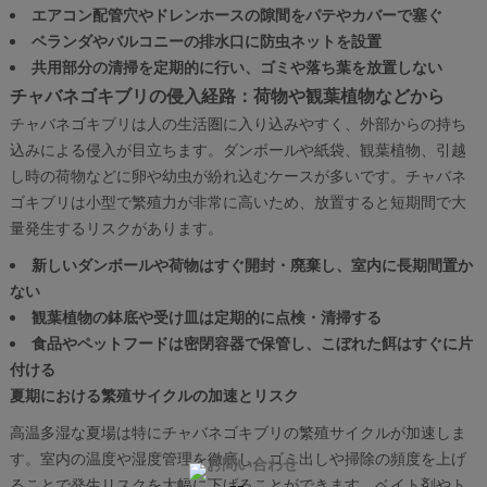
エアコン配管穴やドレンホースの隙間をパテやカバーで塞ぐ
ベランダやバルコニーの排水口に防虫ネットを設置
共用部分の清掃を定期的に行い、ゴミや落ち葉を放置しない
チャバネゴキブリの侵入経路：荷物や観葉植物などから
チャバネゴキブリは人の生活圏に入り込みやすく、外部からの持ち
込みによる侵入が目立ちます。ダンボールや紙袋、観葉植物、引越
し時の荷物などに卵や幼虫が紛れ込むケースが多いです。チャバネ
ゴキブリは小型で繁殖力が非常に高いため、放置すると短期間で大
量発生するリスクがあります。
新しいダンボールや荷物はすぐ開封・廃棄し、室内に長期間置か
ない
観葉植物の鉢底や受け皿は定期的に点検・清掃する
食品やペットフードは密閉容器で保管し、こぼれた餌はすぐに片
付ける
夏期における繁殖サイクルの加速とリスク
高温多湿な夏場は特にチャバネゴキブリの繁殖サイクルが加速しま
す。室内の温度や湿度管理を徹底し、ゴミ出しや掃除の頻度を上げ
ることで発生リスクを大幅に下げることができます。ベイト剤やト