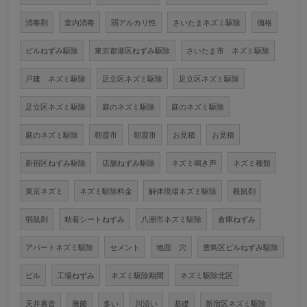
消毒剤
室内消毒
弱アルカリ性
さいたまネズミ駆除
価格
ビルねずみ駆除
東京都港区ねずみ駆除
さいたま市 ネズミ駆除
戸建 ネズミ駆除
足立区ネズミ駆除
足立区ネズミ駆除
足立区ネズミ駆除
庭のネズミ駆除
庭のネズミ駆除
庭のネズミ駆除
朝霞市
朝霞市
お見積
お見積
新宿区ねずみ駆除
店舗ねずみ駆除
ネズミ鳴き声
ネズミ種類
東京ネズミ
ネズミ駆除料金
解体現場ネズミ駆除
殺鼠剤
弱鼠剤
粘着シートねずみ
八潮市ネズミ駆除
倉庫ねずみ
アパートネズミ駆除
セメント
地面 穴
豊島区ビルねずみ駆除
ビル
工場ねずみ
ネズミ駆除期間
ネズミ駆除北区
天井裏音
黴菌
多い
川沿い
基礎
新宿区ネズミ駆除