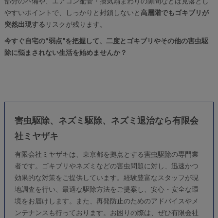
部分の不備や、エアコン配管・換気扇まわりの隙間などは見落とし
やすいポイントで、しっかりと封鎖しないと
高層階でもゴキブリが
突然出現する
リスクが残ります。
今すぐ自宅の“弱点”を把握して、二度とゴキブリやその他の害虫駆
除に悩まされない生活を始めませんか？
害虫駆除、ネズミ駆除、ネズミ退治なら有限会
社ミヤザキ
有限会社ミヤザキは、東京都を拠点とする
害虫駆除
の専門業
者です。ゴキブリやネズミなどの害虫問題に対し、迅速かつ
効果的な対策をご提供しています。経験豊富なスタッフが現
地調査を行い、最適な駆除方法をご提案し、安心・安全な環
境をお届けします。また、再発防止のためのアドバイスやメ
ンテナンスも行っております。お困りの際は、ぜひ有限会社