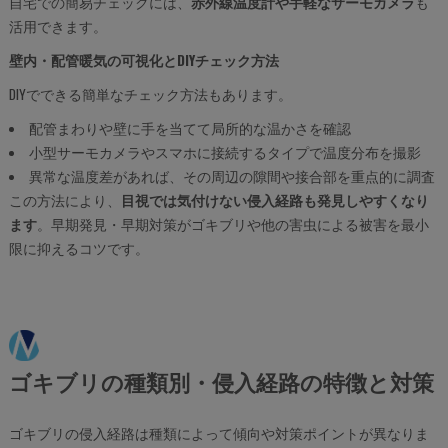
自宅での簡易チェックには、
赤外線温度計や手軽なサーモカメラ
も
活用できます。
壁内・配管暖気の可視化とDIYチェック方法
DIYでできる簡単なチェック方法もあります。
配管まわりや壁に手を当てて局所的な温かさを確認
小型サーモカメラやスマホに接続するタイプで温度分布を撮影
異常な温度差があれば、その周辺の隙間や接合部を重点的に調査
この方法により、
目視では気付けない侵入経路も発見しやすくなり
ます
。早期発見・早期対策がゴキブリや他の害虫による被害を最小
限に抑えるコツです。
ゴキブリの種類別・侵入経路の特徴と対策
ゴキブリの侵入経路は種類によって傾向や対策ポイントが異なりま