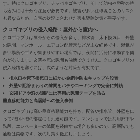
す。特にクロゴキブリ、チャバネゴキブリ、そして幼虫や卵鞘の持
ち込みには十分な注意が必要です。被害が多い住環境ごとのリスク
も異なるため、自宅の状況に合わせた害虫駆除対策が重要です。
クロゴキブリの侵入経路：屋外から室内へ
クロゴキブリは屋外からの侵入が多く、排水管、床下換気口、外壁
の隙間、マンホール、エアコン配管穴などが主な経路です。湿気が
多い場所やゴミが集まりやすい場所では、夜間に活発に移動する傾
向があります。玄関や窓の隙間も油断できません。クロゴキブリの
侵入経路を塞ぐには、次のような対策が有効です。
排水口や床下換気口に細かい金網や防虫キャップを設置
外壁や配管まわりの隙間をパテやコーキングで完全に封鎖
玄関ドアや窓の隙間には専用の隙間テープを貼る
垂直移動能力と高層階への侵入事例
クロゴキブリは高い垂直移動能力を持ち、配管や排水管、外壁を伝
って2階や5階の部屋にも到達可能です。マンションでは共用廊下や
階段、エレベーターの隙間を経由する場合も多いので、高層階でも
油断は禁物です。次の対策を徹底しましょう。