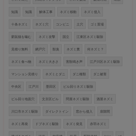
知識
知識
解体工事
ネズミ移動
ネズミ侵入
十条ネズミ
ネズミ穴
コンビニ
土穴
ゴミ置場
窮鼠猫を噛む
ネズミ攻撃
国立
江東区ネズミ駆除
見積り無料
網戸穴
獣臭
ネズミ糞
何ネズミ？
ネズミ食べ物
ネズミ大きさ
害獣鳴き声
江戸川区ネズミ駆除
マンション見積り
ネズミとダニ
ダニ種類
ダニ被害
中央区
江戸川
墨田区
ビル回りネズミ駆除
ビル回り地面穴
文京区ビル
問屋ネズミ駆除
酒屋ネズミ
川口市ネズミ駆除
ダイレクトイン
窓から侵入
扉隙間
ネズミ再発
ドブネズミ駆除
ネズミ発見
赤羽ネズミ