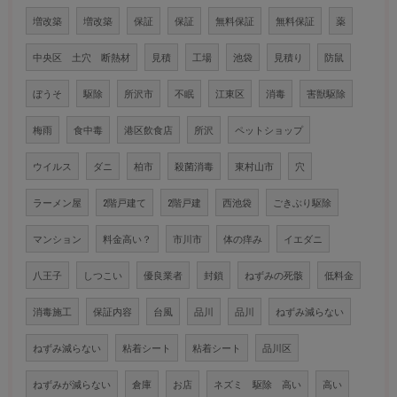
増改築
増改築
保証
保証
無料保証
無料保証
薬
中央区 土穴 断熱材
見積
工場
池袋
見積り
防鼠
ぼうそ
駆除
所沢市
不眠
江東区
消毒
害獣駆除
梅雨
食中毒
港区飲食店
所沢
ペットショップ
ウイルス
ダニ
柏市
殺菌消毒
東村山市
穴
ラーメン屋
2階戸建て
2階戸建
西池袋
ごきぶり駆除
マンション
料金高い？
市川市
体の痒み
イエダニ
八王子
しつこい
優良業者
封鎖
ねずみの死骸
低料金
消毒施工
保証内容
台風
品川
品川
ねずみ減らない
ねずみ減らない
粘着シート
粘着シート
品川区
ねずみが減らない
倉庫
お店
ネズミ 駆除 高い
高い