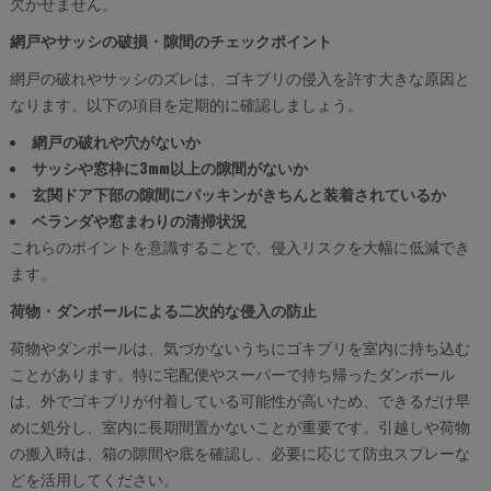
欠かせません。
網戸やサッシの破損・隙間のチェックポイント
網戸の破れやサッシのズレは、ゴキブリの侵入を許す大きな原因と
なります。以下の項目を定期的に確認しましょう。
網戸の破れや穴がないか
サッシや窓枠に3mm以上の隙間がないか
玄関ドア下部の隙間にパッキンがきちんと装着されているか
ベランダや窓まわりの清掃状況
これらのポイントを意識することで、侵入リスクを大幅に低減でき
ます。
荷物・ダンボールによる二次的な侵入の防止
荷物やダンボールは、気づかないうちにゴキブリを室内に持ち込む
ことがあります。特に宅配便やスーパーで持ち帰ったダンボール
は、外でゴキブリが付着している可能性が高いため、できるだけ早
めに処分し、室内に長期間置かないことが重要です。引越しや荷物
の搬入時は、箱の隙間や底を確認し、必要に応じて防虫スプレーな
どを活用してください。