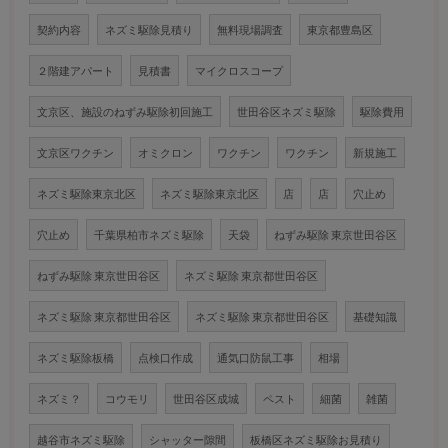
契約内容
ネズミ駆除見積り
無料現場調査
東京都豊島区
２階建アパート
見積書
マイクロスコープ
文京区、施設のねずみ駆除初回施工
世田谷区ネズミ駆除
駆除費用
文京区ワクチン
オミクロン
ワクチン
ワクチン
新規施工
ネズミ駆除東京北区
ネズミ駆除東京北区
店
店
穴止め
穴止め
千葉県柏市ネズミ駆除
天袋
ねずみ駆除 東京世田谷区
ねずみ駆除 東京世田谷区
ネズミ駆除 東京都世田谷区
ネズミ駆除 東京都世田谷区
ネズミ駆除 東京都世田谷区
基礎知識
ネズミ駆除板橋
点検口作成
通気口防鼠工事
相場
ネズミ？
コウモリ
世田谷区成城
ペスト
細菌
雑菌
越谷市ネズミ駆除
シャッター隙間
板橋区ネズミ駆除お見積り