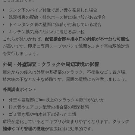
シンク下のパイプ付近で黒い糞を発見した場合
洗濯機裏の配線・排水ホース横に抜け殻がある場合
トイレタンク裏の壁面に卵鞘が付着している場合
キッチン換気扇の油汚れに混じる黒い粒
これらが見つかれば、
配管接合部や排水口の封鎖が不十分な可能性
が高いです。即座に専用テープやパテで隙間をふさぐ害虫駆除対策
を実行しましょう。
外周・外壁調査：クラックや周辺環境の影響
屋外からの侵入は外壁や基礎部のクラック、不衛生なゴミ置き場、
植木鉢の下などが主な経路です。周囲の環境にも注意しましょう。
外周調査ポイント
外壁や基礎部に1mm以上のクラックや隙間がないか
排水管やエアコン配管の接合部の密閉状態
ゴミ置き場や植木鉢下の湿った土壌
環境が悪化しているとゴキブリが集まりやすくなります。
クラック
補修やゴミ管理の徹底
が害虫駆除に効果的です。