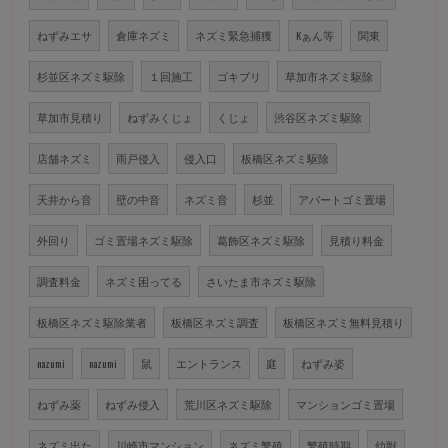
ねずみエサ
倉庫ネズミ
ネズミ緊急捕獲
Kぁん等
関東
杉並区ネズミ駆除
１回施工
ゴキブリ
草加市ネズミ駆除
草加市見積り
ねずみくじょ
くじょ
渋谷区ネズミ駆除
店舗ネズミ
雨戸侵入
侵入口
板橋区ネズミ駆除
天井から音
壁の中音
ネズミ音
杉並
アパートゴミ置場
外回り
ゴミ置場ネズミ駆除
葛飾区ネズミ駆除
見積り料金
調査料金
ネズミ困ってる
さいたま市ネズミ駆除
板橋区ネズミ駆除業者
板橋区ネズミ調査
板橋区ネズミ無料見積り
nazumi
nazumi
鼠
エントランス
庭
ねずみ姿
ねずみ薬
ねずみ侵入
荒川区ネズミ駆除
マンションゴミ置場
ネズミ出た
川崎市マンション
ネズミ繁殖
繁殖時期
幼獣