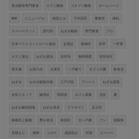
害虫駆除専門業者
ネズミ駆除
ゴキブリ駆除
ホームページ
NEW
リニューアル
雑居ビル
千代田区
事務所
移転
スーパーラット
誘引剤
ねずみ駆除
専門業者
プロ
日本ペストコントロール協会
会員証
板橋区
赤羽
一軒家
ネズミ退治
ねずみ退治
吉祥寺
無料調査
世田谷区
東京都
お茶の水
台東区
一戸建て
ネズミの糞
飲食店
ねずみ
ねずみ駆除作業
江戸川区
アパート
ねずみ調査
女性スタッフ
練馬区
理容室
ネズミ調査
北区
糞
ねずみ駆除調査
ねずみ発見
クマネズミ
足立区
板橋区上板橋
糞を発見
新宿区
古い戸建
フン
鼠駆除
見積もり
無料
コロナ
感染防止
対策
スーパー