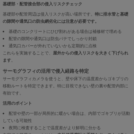
基礎部・配管接合部の侵入リスクチェック
基礎部や配管周辺は侵入リスクが高い場所です。
特に排水管と基礎
の隙間や通気口の防虫網劣化には注意が必要です。
基礎のコンクリートにひび割れがある場合は補修材で埋める
配管の隙間や通気口は防虫パテでしっかり封鎖
通気口カバーが外れていないかも定期的に点検
これらを実施することで、
屋外からの侵入リスクを大きく下げられ
ます
。
サーモグラフィの活用で侵入経路を特定
サーモグラフィカメラを使うと、壁や床下の温度差からゴキブリの
移動ルートを特定できます。特に目視できない壁の裏や配管内部に
有効です。
活用のポイント
配管や壁の一部が局所的に暖かい場合は、内部でゴキブリが活動
している可能性
夜間に検査することで温度差がより鮮明に分かる