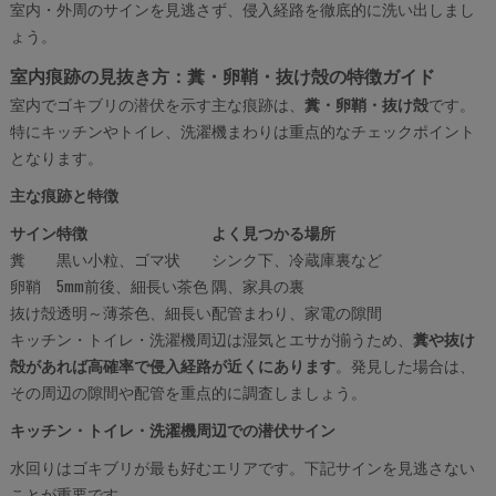
室内・外周のサインを見逃さず、侵入経路を徹底的に洗い出しまし
ょう。
室内痕跡の見抜き方：糞・卵鞘・抜け殻の特徴ガイド
室内でゴキブリの潜伏を示す主な痕跡は、
糞・卵鞘・抜け殻
です。
特にキッチンやトイレ、洗濯機まわりは重点的なチェックポイント
となります。
主な痕跡と特徴
サイン
特徴
よく見つかる場所
糞
黒い小粒、ゴマ状
シンク下、冷蔵庫裏など
卵鞘
5mm前後、細長い茶色
隅、家具の裏
抜け殻
透明～薄茶色、細長い
配管まわり、家電の隙間
キッチン・トイレ・洗濯機周辺は湿気とエサが揃うため、
糞や抜け
殻があれば高確率で侵入経路が近くにあります
。発見した場合は、
その周辺の隙間や配管を重点的に調査しましょう。
キッチン・トイレ・洗濯機周辺での潜伏サイン
水回りはゴキブリが最も好むエリアです。下記サインを見逃さない
ことが重要です。