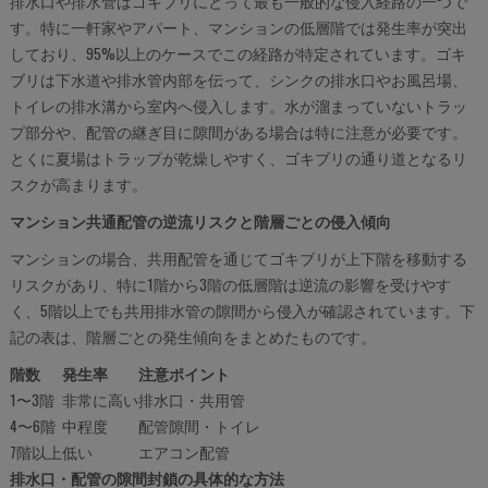
排水口や排水管はゴキブリにとって最も一般的な侵入経路の一つで
す。特に一軒家やアパート、マンションの低層階では発生率が突出
しており、95%以上のケースでこの経路が特定されています。ゴキ
ブリは下水道や排水管内部を伝って、シンクの排水口やお風呂場、
トイレの排水溝から室内へ侵入します。水が溜まっていないトラッ
プ部分や、配管の継ぎ目に隙間がある場合は特に注意が必要です。
とくに夏場はトラップが乾燥しやすく、ゴキブリの通り道となるリ
スクが高まります。
マンション共通配管の逆流リスクと階層ごとの侵入傾向
マンションの場合、共用配管を通じてゴキブリが上下階を移動する
リスクがあり、特に1階から3階の低層階は逆流の影響を受けやす
く、5階以上でも共用排水管の隙間から侵入が確認されています。下
記の表は、階層ごとの発生傾向をまとめたものです。
階数
発生率
注意ポイント
1〜3階
非常に高い
排水口・共用管
4〜6階
中程度
配管隙間・トイレ
7階以上
低い
エアコン配管
排水口・配管の隙間封鎖の具体的な方法