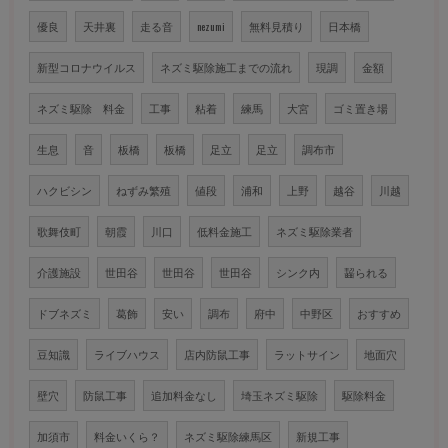
優良
天井裏
走る音
nezumi
無料見積り
日本橋
新型コロナウイルス
ネズミ駆除施工までの流れ
現調
金額
ネズミ駆除 料金
工事
粘着
練馬
大宮
ゴミ置き場
生息
音
板橋
板橋
足立
足立
調布市
ハクビシン
ねずみ繁殖
値段
浦和
上野
越谷
川越
歌舞伎町
朝霞
川口
低料金施工
ネズミ駆除業者
介護施設
世田谷
世田谷
世田谷
シンク内
齧られる
ドブネズミ
葛飾
安い
調布
府中
中野区
おすすめ
豆知識
ライブハウス
店内防鼠工事
ラットサイン
地面穴
壁穴
防鼠工事
追加料金なし
埼玉ネズミ駆除
駆除料金
加須市
料金いくら？
ネズミ駆除練馬区
新規工事