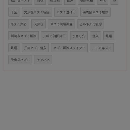
逃げるネズミ
渋谷
御見積
松戸
駆除依頼
kujyo
rat
千葉
文京区ネズミ駆除
ネズミ逃げ口
練馬区ネズミ駆除
ネズミ業者
天井音
ネズミ現場調査
ビルネズミ駆除
川崎市ネズミ駆除
川崎市初回施工
ひさし穴
侵入
足場
足場
戸建ネズミ侵入
ネズミ駆除スライダー
川口市ネズミ
飲食店ネズミ
チャバネ